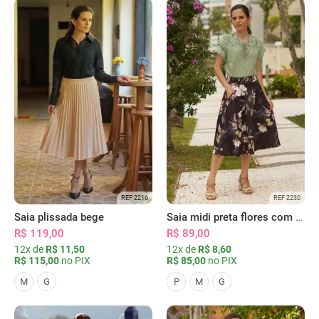
REF 2216
REF 2230
Saia plissada bege
Saia midi preta flores com bolsos
R$ 119,00
R$ 89,00
12x de
R$ 11,50
12x de
R$ 8,60
R$ 115,00
no PIX
R$ 85,00
no PIX
M
G
P
M
G