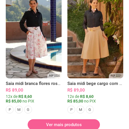
REF 2220
REF 2221
Saia midi branca flores rosas com bolsos
Saia midi bege cargo com bolsos
R$ 89,00
R$ 89,00
12x de
R$ 8,60
12x de
R$ 8,60
R$ 85,00
no PIX
R$ 85,00
no PIX
P
M
G
P
M
G
Ver mais produtos