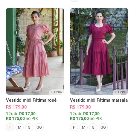
REF 2189
REF 2190
Vestido midi Fátima rosê
Vestido midi Fátima marsala
R$ 179,00
R$ 179,00
12x de
R$ 17,30
12x de
R$ 17,30
R$ 175,00
no PIX
R$ 175,00
no PIX
P
M
G
GG
P
M
G
GG