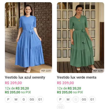
REF 2235
REF 2236
Vestido lux azul serenity
Vestido lux verde menta
R$ 209,00
R$ 209,00
12x de
R$ 20,20
12x de
R$ 20,20
R$ 205,00
no PIX
R$ 205,00
no PIX
G
P
M
G
GG
G1
P
M
GG
G1
G2