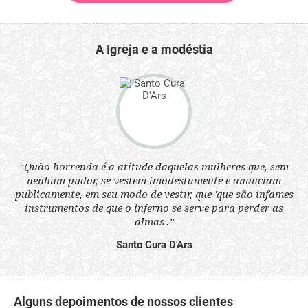
A Igreja e a modéstia
 a
“Quão horrenda é a atitude daquelas mulheres que, sem
“N
s
nenhum pudor, se vestem imodestamente e anunciam
q
ne.
publicamente, em seu modo de vestir, que 'que são infames
ou
instrumentos de que o inferno se serve para perder as
aq
almas'.”
Santo Cura D'Ars
Alguns depoimentos de nossos clientes