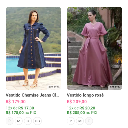
REF 2226
REF 2224
Vestido Chemise Jeans Clássica Serena
Vestido longo rosê
R$ 179,00
R$ 209,00
12x de
R$ 17,30
12x de
R$ 20,20
R$ 175,00
no PIX
R$ 205,00
no PIX
P
G
M
G
GG
P
M