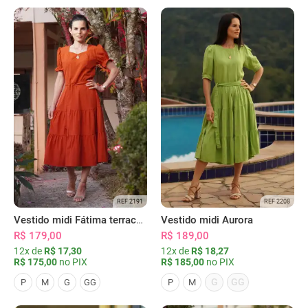
REF 2191
REF 2208
Vestido midi Fátima terracota
Vestido midi Aurora
R$ 179,00
R$ 189,00
12x de
R$ 17,30
12x de
R$ 18,27
R$ 175,00
no PIX
R$ 185,00
no PIX
G
GG
P
M
G
GG
P
M