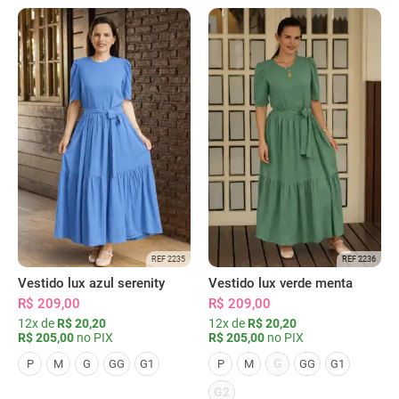
REF 2235
REF 2236
Vestido lux azul serenity
Vestido lux verde menta
R$ 209,00
R$ 209,00
12x de
R$ 20,20
12x de
R$ 20,20
R$ 205,00
no PIX
R$ 205,00
no PIX
G
P
M
G
GG
G1
P
M
GG
G1
G2