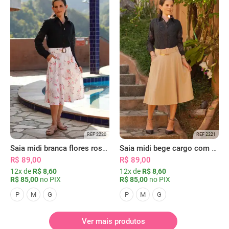
REF 2220
REF 2221
Saia midi branca flores rosas com bolsos
Saia midi bege cargo com bolsos
R$ 89,00
R$ 89,00
12x de
R$ 8,60
12x de
R$ 8,60
R$ 85,00
no PIX
R$ 85,00
no PIX
P
M
G
P
M
G
Ver mais produtos