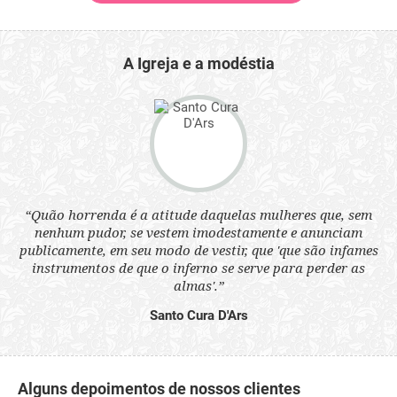
A Igreja e a modéstia
 a
“Quão horrenda é a atitude daquelas mulheres que, sem
“N
s
nenhum pudor, se vestem imodestamente e anunciam
q
ne.
publicamente, em seu modo de vestir, que 'que são infames
ou
instrumentos de que o inferno se serve para perder as
aq
almas'.”
Santo Cura D'Ars
Alguns depoimentos de nossos clientes