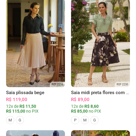
REF 2216
REF 2230
Saia plissada bege
Saia midi preta flores com bolsos
R$ 119,00
R$ 89,00
12x de
R$ 11,50
12x de
R$ 8,60
R$ 115,00
no PIX
R$ 85,00
no PIX
M
G
P
M
G