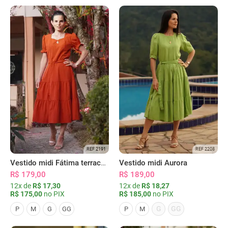
REF 2191
REF 2208
Vestido midi Fátima terracota
Vestido midi Aurora
R$ 179,00
R$ 189,00
12x de
R$ 17,30
12x de
R$ 18,27
R$ 175,00
no PIX
R$ 185,00
no PIX
G
GG
P
M
G
GG
P
M