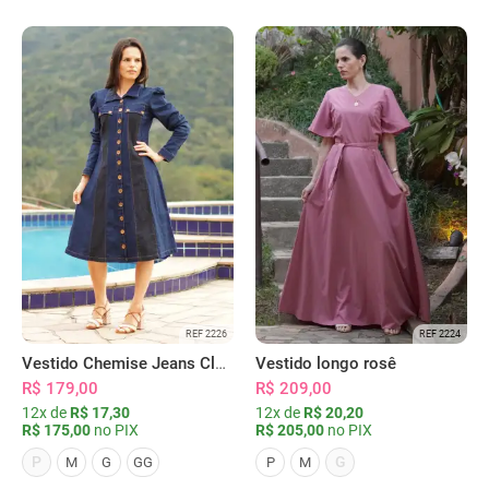
REF 2226
REF 2224
Vestido Chemise Jeans Clássica Serena
Vestido longo rosê
R$ 179,00
R$ 209,00
12x de
R$ 17,30
12x de
R$ 20,20
R$ 175,00
no PIX
R$ 205,00
no PIX
P
G
M
G
GG
P
M