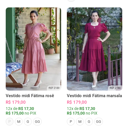
REF 2189
REF 2190
Vestido midi Fátima rosê
Vestido midi Fátima marsala
R$ 179,00
R$ 179,00
12x de
R$ 17,30
12x de
R$ 17,30
R$ 175,00
no PIX
R$ 175,00
no PIX
P
M
G
GG
P
M
G
GG