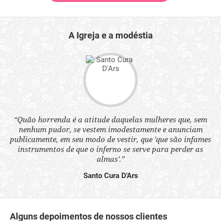
A Igreja e a modéstia
 a
“Quão horrenda é a atitude daquelas mulheres que, sem
“N
s
nenhum pudor, se vestem imodestamente e anunciam
q
ne.
publicamente, em seu modo de vestir, que 'que são infames
ou
instrumentos de que o inferno se serve para perder as
aq
almas'.”
Santo Cura D'Ars
Alguns depoimentos de nossos clientes