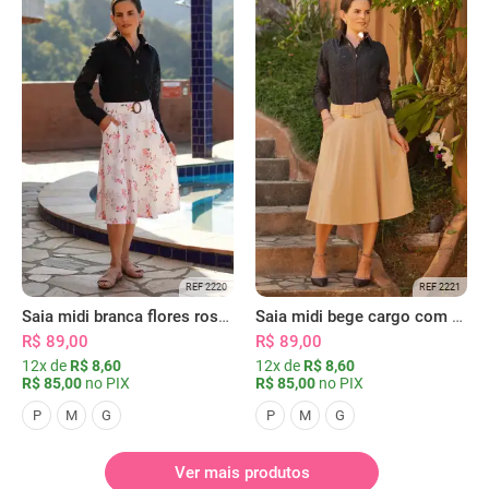
REF 2220
REF 2221
Saia midi branca flores rosas com bolsos
Saia midi bege cargo com bolsos
R$ 89,00
R$ 89,00
12x de
R$ 8,60
12x de
R$ 8,60
R$ 85,00
no PIX
R$ 85,00
no PIX
P
M
G
P
M
G
Ver mais produtos