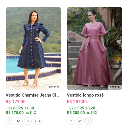
REF 2226
REF 2224
Vestido Chemise Jeans Clássica Serena
Vestido longo rosê
R$ 179,00
R$ 209,00
12x de
R$ 17,30
12x de
R$ 20,20
R$ 175,00
no PIX
R$ 205,00
no PIX
P
G
M
G
GG
P
M