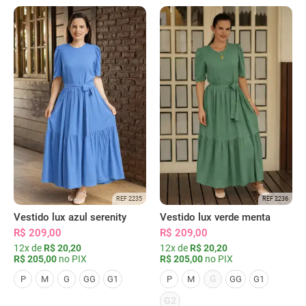
REF 2235
REF 2236
Vestido lux azul serenity
Vestido lux verde menta
R$ 209,00
R$ 209,00
12x de
R$ 20,20
12x de
R$ 20,20
R$ 205,00
no PIX
R$ 205,00
no PIX
G
P
M
G
GG
G1
P
M
GG
G1
G2