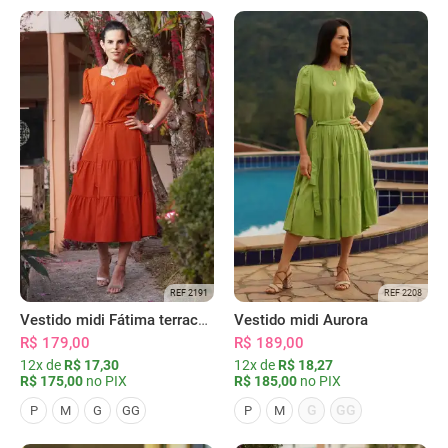
REF 2191
REF 2208
Vestido midi Fátima terracota
Vestido midi Aurora
R$ 179,00
R$ 189,00
12x de
R$ 17,30
12x de
R$ 18,27
R$ 175,00
no PIX
R$ 185,00
no PIX
G
GG
P
M
G
GG
P
M