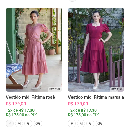
REF 2189
REF 2190
Vestido midi Fátima rosê
Vestido midi Fátima marsala
R$ 179,00
R$ 179,00
12x de
R$ 17,30
12x de
R$ 17,30
R$ 175,00
no PIX
R$ 175,00
no PIX
P
M
G
GG
P
M
G
GG