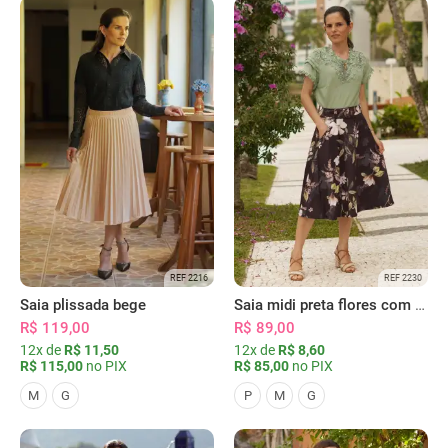
REF 2216
REF 2230
Saia plissada bege
Saia midi preta flores com bolsos
R$ 119,00
R$ 89,00
12x de
R$ 11,50
12x de
R$ 8,60
R$ 115,00
no PIX
R$ 85,00
no PIX
M
G
P
M
G