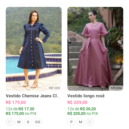
REF 2226
REF 2224
Vestido Chemise Jeans Clássica Serena
Vestido longo rosê
R$ 179,00
R$ 209,00
12x de
R$ 17,30
12x de
R$ 20,20
R$ 175,00
no PIX
R$ 205,00
no PIX
P
G
M
G
GG
P
M