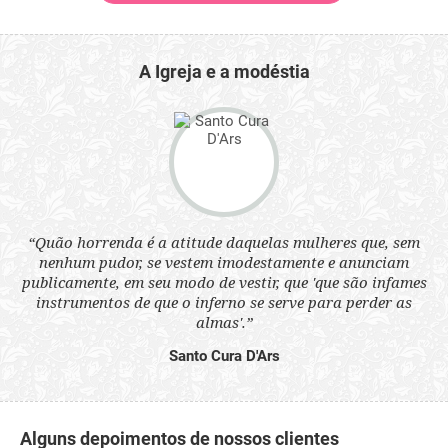
A Igreja e a modéstia
 a
“Quão horrenda é a atitude daquelas mulheres que, sem
“N
s
nenhum pudor, se vestem imodestamente e anunciam
q
ne.
publicamente, em seu modo de vestir, que 'que são infames
ou
instrumentos de que o inferno se serve para perder as
aq
almas'.”
Santo Cura D'Ars
Alguns depoimentos de nossos clientes