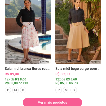
REF 2220
REF 2221
Saia midi branca flores rosas com bolsos
Saia midi bege cargo com bolsos
R$ 89,00
R$ 89,00
12x de
R$ 8,60
12x de
R$ 8,60
R$ 85,00
no PIX
R$ 85,00
no PIX
P
M
G
P
M
G
Ver mais produtos