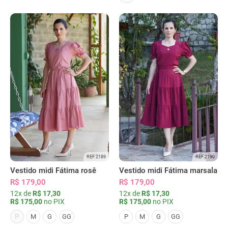
REF 2189
REF 2190
Vestido midi Fátima rosê
Vestido midi Fátima marsala
R$ 179,00
R$ 179,00
12x de
R$ 17,30
12x de
R$ 17,30
R$ 175,00
no PIX
R$ 175,00
no PIX
P
M
G
GG
P
M
G
GG