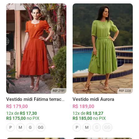
REF 2191
REF 2208
Vestido midi Fátima terracota
Vestido midi Aurora
R$ 179,00
R$ 189,00
12x de
R$ 17,30
12x de
R$ 18,27
R$ 175,00
no PIX
R$ 185,00
no PIX
G
GG
P
M
G
GG
P
M