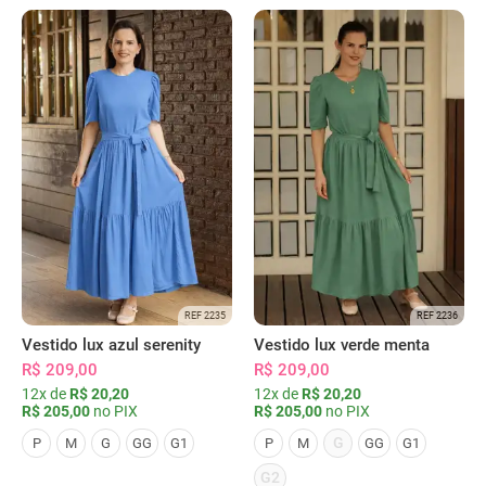
REF 2235
REF 2236
Vestido lux azul serenity
Vestido lux verde menta
R$ 209,00
R$ 209,00
12x de
R$ 20,20
12x de
R$ 20,20
R$ 205,00
no PIX
R$ 205,00
no PIX
G
P
M
G
GG
G1
P
M
GG
G1
G2