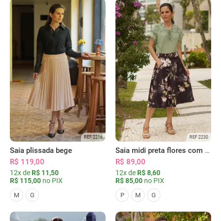
REF 2216
REF 2230
Saia plissada bege
Saia midi preta flores com bolsos
R$ 119,00
R$ 89,00
12x de
R$ 11,50
12x de
R$ 8,60
R$ 115,00
no PIX
R$ 85,00
no PIX
M
G
P
M
G