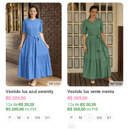
REF 2235
REF 2236
Vestido lux azul serenity
Vestido lux verde menta
R$ 209,00
R$ 209,00
12x de
R$ 20,20
12x de
R$ 20,20
R$ 205,00
no PIX
R$ 205,00
no PIX
G
P
M
G
GG
G1
P
M
GG
G1
G2