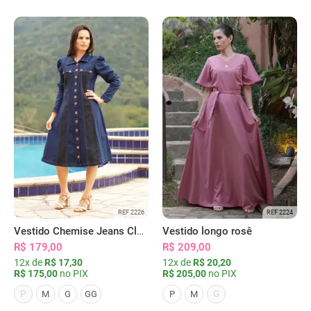
REF 2226
REF 2224
Vestido Chemise Jeans Clássica Serena
Vestido longo rosê
R$ 179,00
R$ 209,00
12x de
R$ 17,30
12x de
R$ 20,20
R$ 175,00
no PIX
R$ 205,00
no PIX
P
G
M
G
GG
P
M