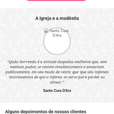
A Igreja e a modéstia
 a
“Quão horrenda é a atitude daquelas mulheres que, sem
“N
s
nenhum pudor, se vestem imodestamente e anunciam
q
ne.
publicamente, em seu modo de vestir, que 'que são infames
ou
instrumentos de que o inferno se serve para perder as
aq
almas'.”
Santo Cura D'Ars
Alguns depoimentos de nossos clientes