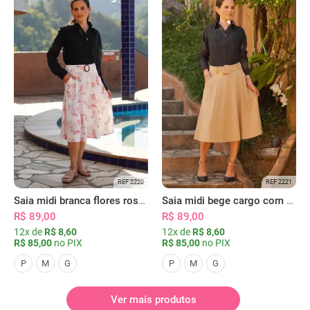
REF 2220
REF 2221
Saia midi branca flores rosas com bolsos
Saia midi bege cargo com bolsos
R$ 89,00
R$ 89,00
12x de
R$ 8,60
12x de
R$ 8,60
R$ 85,00
no PIX
R$ 85,00
no PIX
P
M
G
P
M
G
Ver mais produtos