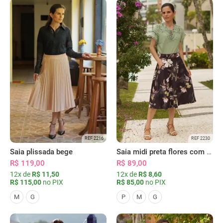
REF 2216
REF 2230
Saia plissada bege
Saia midi preta flores com bolsos
R$ 119,00
R$ 89,00
12x de
R$ 11,50
12x de
R$ 8,60
R$ 115,00
no PIX
R$ 85,00
no PIX
M
G
P
M
G