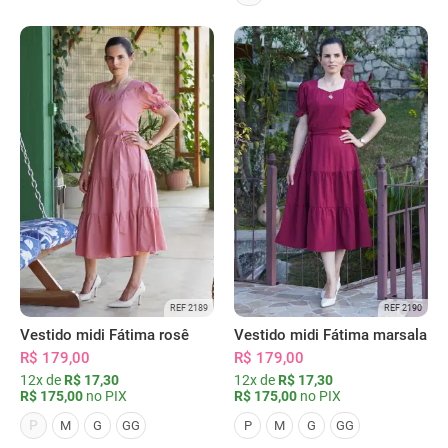
REF 2189
REF 2190
Vestido midi Fátima rosê
Vestido midi Fátima marsala
R$ 179,00
R$ 179,00
12x de
R$ 17,30
12x de
R$ 17,30
R$ 175,00
no PIX
R$ 175,00
no PIX
P
M
G
GG
P
M
G
GG