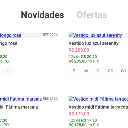
Novidades
Ofertas
REF 2224
ongo rosê
Vestido lux azul serenity
R$ 209,00
0,20
12x de
R$ 20,20
o PIX
R$ 205,00
no PIX
G
P
M
G
GG
G1
REF 2190
idi Fátima marsala
Vestido midi Fátima terracot
R$ 179,00
7,30
12x de
R$ 17,30
o PIX
R$ 175,00
no PIX