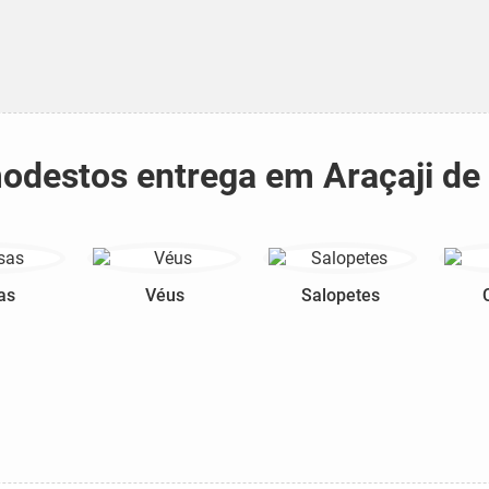
 modestos entrega em Araçaji d
as
Véus
Salopetes