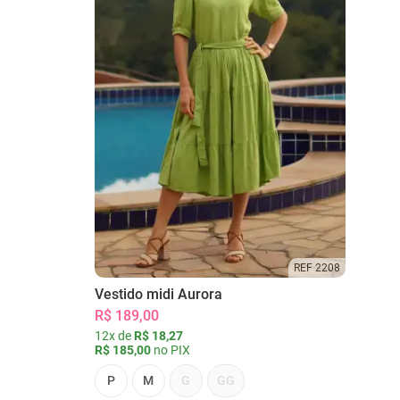
REF 2208
Vestido midi Aurora
R$ 189,00
12x de
R$ 18,27
R$ 185,00
no PIX
P
M
G
GG