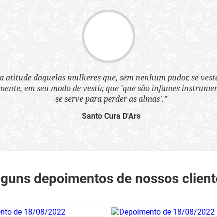
a atitude daquelas mulheres que, sem nenhum pudor, se ves
nte, em seu modo de vestir, que 'que são infames instrumen
se serve para perder as almas'.”
Santo Cura D'Ars
lguns depoimentos de nossos client