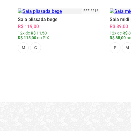
REF 2216
Saia plissada bege
Saia midi 
R$ 119,00
R$ 89,00
12x de
R$ 11,50
12x de
R$ 8
R$ 115,00
no PIX
R$ 85,00
no
M
G
P
M