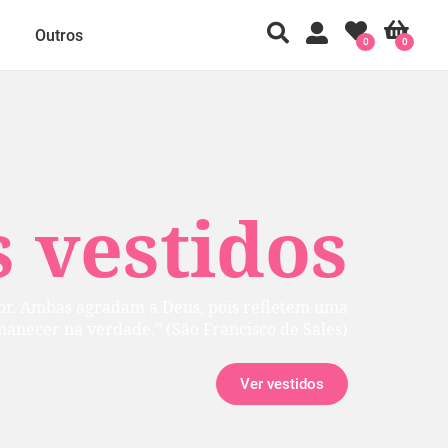
Outros
0
0
 vestidos
rior. Ambas agradam a Deus, pois refletem uma
manecer na verdade.” (São Francisco de Sales)
Ver vestidos