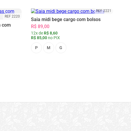
REF 2221
REF 2220
Saia midi bege cargo com bolsos
s com
R$ 89,00
12x de
R$ 8,60
R$ 85,00
no PIX
P
M
G