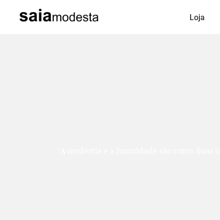
Loja
“A modéstia e a humildade são como duas ir