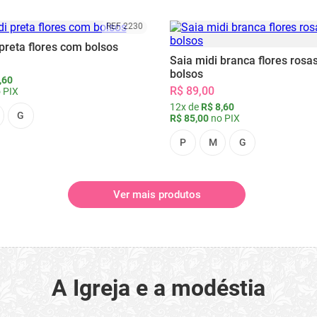
REF 2230
preta flores com bolsos
Saia midi branca flores rosa
bolsos
,60
R$ 89,00
 PIX
12x de
R$ 8,60
G
R$ 85,00
no PIX
P
M
G
Ver mais produtos
A Igreja e a modéstia