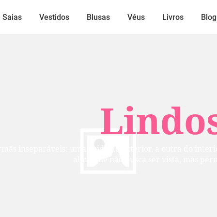
Saias
Vestidos
Blusas
Véus
Livros
Blog
Lindos
mãs inseparáveis: uma cuida do exterior, a outra do inte
alma que não busca ser vista, mas per