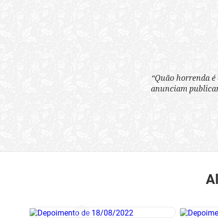
“Quão horrenda é 
anunciam publicame
A