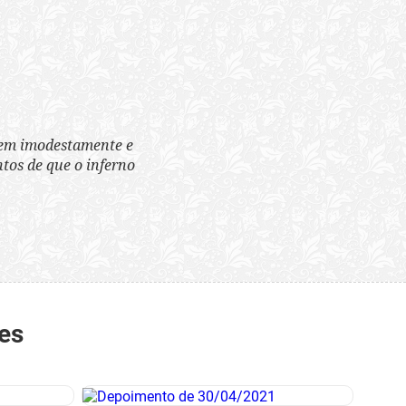
tem imodestamente e
tos de que o inferno
es