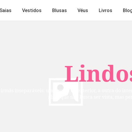
Saias
Vestidos
Blusas
Véus
Livros
Blo
Lindos
mãs inseparáveis: uma cuida do exterior, a outra do inte
alma que não busca ser vista, mas per