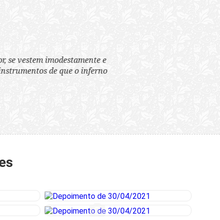
tem imodestamente e
tos de que o inferno
es