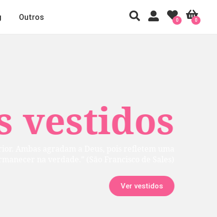
g
Outros
0
0
 vestidos
rior. Ambas agradam a Deus, pois refletem uma
manecer na verdade.” (São Francisco de Sales)
Ver vestidos