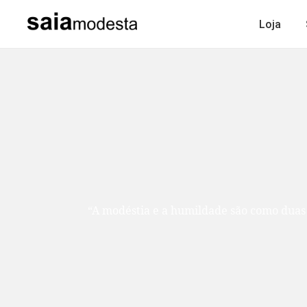
Loja
“A modéstia e a humildade são como duas ir