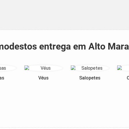
s modestos entrega em Alto M
as
Véus
Salopetes