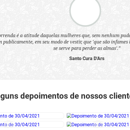
a atitude daquelas mulheres que, sem nenhum pudor, se ves
nte, em seu modo de vestir, que 'que são infames instrumen
se serve para perder as almas'.”
Santo Cura D'Ars
lguns depoimentos de nossos client