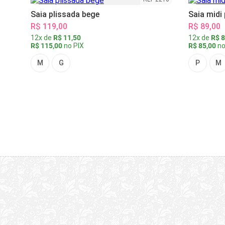
Saia plissada bege
Saia midi
R$ 119,00
R$ 89,00
12x de
R$ 11,50
12x de
R$ 8
R$ 115,00
no PIX
R$ 85,00
no
M
G
P
M