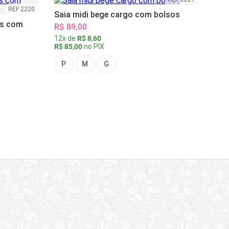
REF 2220
Saia midi bege cargo com bolsos
as com
R$ 89,00
12x de
R$ 8,60
R$ 85,00
no PIX
P
M
G