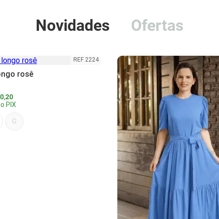
Novidades
Ofertas
REF 2224
ongo rosê
0,20
o PIX
G