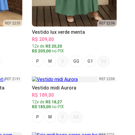
REF 2235
REF 2236
Vestido lux verde menta
R$ 209,00
12x de
R$ 20,20
R$ 205,00
no PIX
P
M
G
GG
G1
G2
REF 2191
REF 2208
ta
Vestido midi Aurora
R$ 189,00
12x de
R$ 18,27
R$ 185,00
no PIX
P
M
G
GG
REF 2221