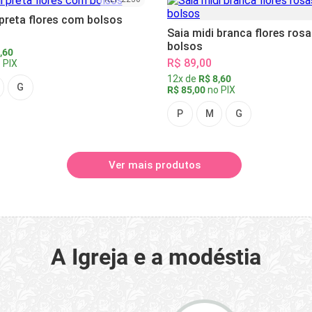
 preta flores com bolsos
Saia midi branca flores ros
bolsos
,60
R$ 89,00
 PIX
12x de
R$ 8,60
G
R$ 85,00
no PIX
P
M
G
Ver mais produtos
A Igreja e a modéstia