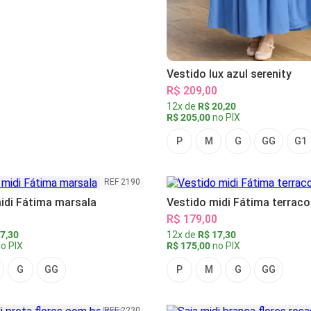
Vestido lux azul serenity
R$ 209,00
12x de
R$ 20,20
R$ 205,00
no PIX
P
M
G
GG
G1
REF 2190
idi Fátima marsala
Vestido midi Fátima terraco
R$ 179,00
7,30
12x de
R$ 17,30
o PIX
R$ 175,00
no PIX
G
GG
P
M
G
GG
REF 2230