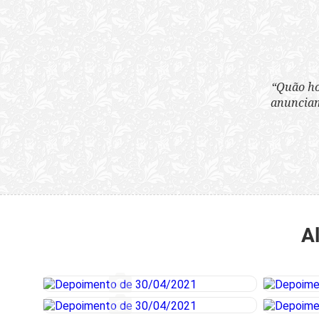
“Quão horrenda é 
anunciam publicame
A