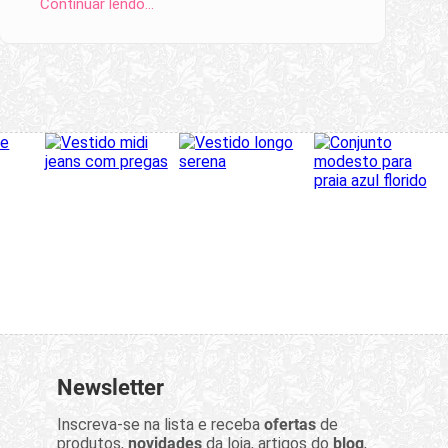
Continuar lendo…
Newsletter
Inscreva-se na lista e receba
ofertas
de
produtos,
novidades
da loja, artigos do
blog
,