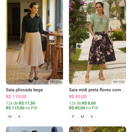
REF 2216
REF 2230
Saia plissada bege
Saia midi preta flores com bolsos
R$ 119,00
R$ 89,00
12x de
R$ 11,50
12x de
R$ 8,60
R$ 115,00
no PIX
R$ 85,00
no PIX
M
G
P
M
G