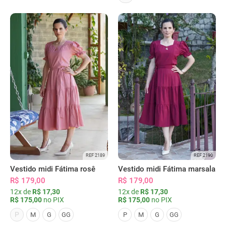
REF 2189
REF 2190
Vestido midi Fátima rosê
Vestido midi Fátima marsala
R$ 179,00
R$ 179,00
12x de
R$ 17,30
12x de
R$ 17,30
R$ 175,00
no PIX
R$ 175,00
no PIX
P
M
G
GG
P
M
G
GG