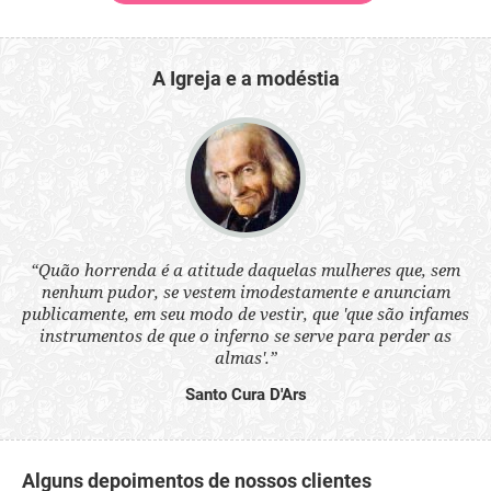
A Igreja e a modéstia
 a
“Quão horrenda é a atitude daquelas mulheres que, sem
“N
s
nenhum pudor, se vestem imodestamente e anunciam
q
ne.
publicamente, em seu modo de vestir, que 'que são infames
ou
instrumentos de que o inferno se serve para perder as
aq
almas'.”
Santo Cura D'Ars
Alguns depoimentos de nossos clientes