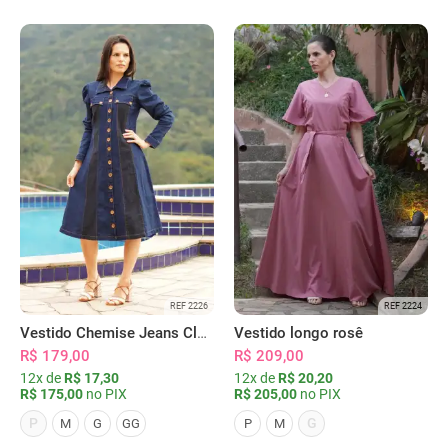
REF 2226
REF 2224
Vestido Chemise Jeans Clássica Serena
Vestido longo rosê
R$ 179,00
R$ 209,00
12x de
R$ 17,30
12x de
R$ 20,20
R$ 175,00
no PIX
R$ 205,00
no PIX
P
G
M
G
GG
P
M