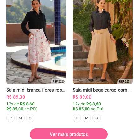
REF 2220
REF 2221
Saia midi branca flores rosas com bolsos
Saia midi bege cargo com bolsos
R$ 89,00
R$ 89,00
12x de
R$ 8,60
12x de
R$ 8,60
R$ 85,00
no PIX
R$ 85,00
no PIX
P
M
G
P
M
G
Ver mais produtos