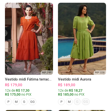
REF 2191
REF 2208
Vestido midi Fátima terracota
Vestido midi Aurora
R$ 179,00
R$ 189,00
12x de
R$ 17,30
12x de
R$ 18,27
R$ 175,00
no PIX
R$ 185,00
no PIX
G
GG
P
M
G
GG
P
M