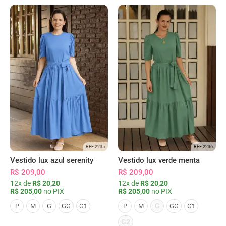
REF 2235
REF 2236
Vestido lux azul serenity
Vestido lux verde menta
R$ 209,00
R$ 209,00
12x de
R$ 20,20
12x de
R$ 20,20
R$ 205,00
no PIX
R$ 205,00
no PIX
G
P
M
G
GG
G1
P
M
GG
G1
G2