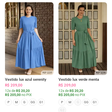
REF 2235
REF 2236
Vestido lux azul serenity
Vestido lux verde menta
R$ 209,00
R$ 209,00
12x de
R$ 20,20
12x de
R$ 20,20
R$ 205,00
no PIX
R$ 205,00
no PIX
G
P
M
G
GG
G1
P
M
GG
G1
G2