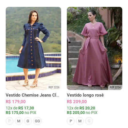
REF 2226
REF 2224
Vestido Chemise Jeans Clássica Serena
Vestido longo rosê
R$ 179,00
R$ 209,00
12x de
R$ 17,30
12x de
R$ 20,20
R$ 175,00
no PIX
R$ 205,00
no PIX
P
G
M
G
GG
P
M