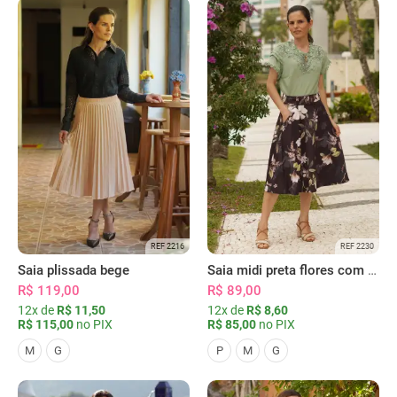
REF 2216
REF 2230
Saia plissada bege
Saia midi preta flores com bolsos
R$ 119,00
R$ 89,00
12x de
R$ 11,50
12x de
R$ 8,60
R$ 115,00
no PIX
R$ 85,00
no PIX
M
G
P
M
G