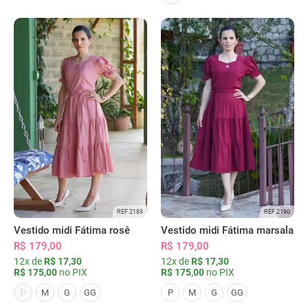
REF 2189
REF 2190
Vestido midi Fátima rosê
Vestido midi Fátima marsala
R$ 179,00
R$ 179,00
12x de
R$ 17,30
12x de
R$ 17,30
R$ 175,00
no PIX
R$ 175,00
no PIX
P
M
G
GG
P
M
G
GG