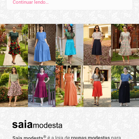
Continuar lendo…
®
Saia modesta
é a loja de
roupas modestas
para