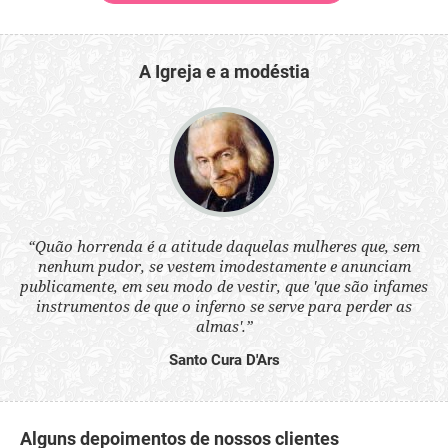
A Igreja e a modéstia
 a
“Quão horrenda é a atitude daquelas mulheres que, sem
“N
s
nenhum pudor, se vestem imodestamente e anunciam
q
ne.
publicamente, em seu modo de vestir, que 'que são infames
ou
instrumentos de que o inferno se serve para perder as
aq
almas'.”
Santo Cura D'Ars
Alguns depoimentos de nossos clientes