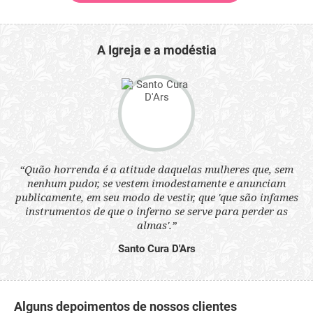
A Igreja e a modéstia
 a
“Quão horrenda é a atitude daquelas mulheres que, sem
“N
s
nenhum pudor, se vestem imodestamente e anunciam
q
ne.
publicamente, em seu modo de vestir, que 'que são infames
ou
instrumentos de que o inferno se serve para perder as
aq
almas'.”
Santo Cura D'Ars
Alguns depoimentos de nossos clientes