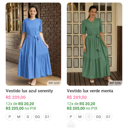
REF 2235
REF 2236
Vestido lux azul serenity
Vestido lux verde menta
R$ 209,00
R$ 209,00
12x de
R$ 20,20
12x de
R$ 20,20
R$ 205,00
no PIX
R$ 205,00
no PIX
G
P
M
G
GG
G1
P
M
GG
G1
G2