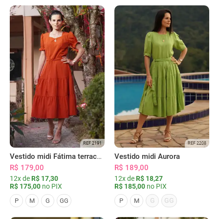
REF 2191
REF 2208
Vestido midi Fátima terracota
Vestido midi Aurora
R$ 179,00
R$ 189,00
12x de
R$ 17,30
12x de
R$ 18,27
R$ 175,00
no PIX
R$ 185,00
no PIX
G
GG
P
M
G
GG
P
M