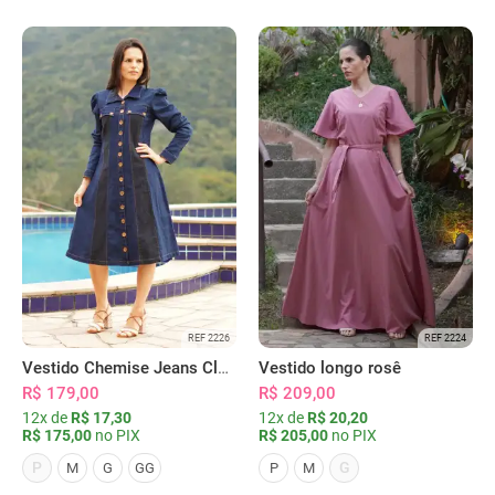
REF 2226
REF 2224
Vestido Chemise Jeans Clássica Serena
Vestido longo rosê
R$ 179,00
R$ 209,00
12x de
R$ 17,30
12x de
R$ 20,20
R$ 175,00
no PIX
R$ 205,00
no PIX
P
G
M
G
GG
P
M