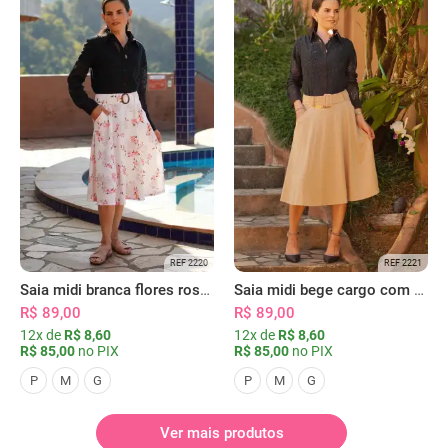
REF 2220
REF 2221
Saia midi branca flores rosas com bolsos
Saia midi bege cargo com bolsos
R$ 89,00
R$ 89,00
12x de
R$ 8,60
12x de
R$ 8,60
R$ 85,00
no PIX
R$ 85,00
no PIX
P
M
G
P
M
G
Ver mais produtos