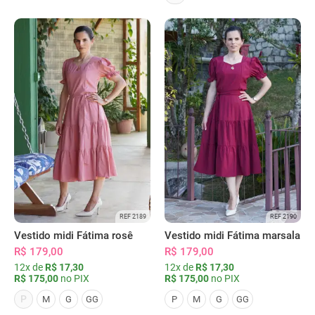
REF 2189
REF 2190
Vestido midi Fátima rosê
Vestido midi Fátima marsala
R$ 179,00
R$ 179,00
12x de
R$ 17,30
12x de
R$ 17,30
R$ 175,00
no PIX
R$ 175,00
no PIX
P
M
G
GG
P
M
G
GG