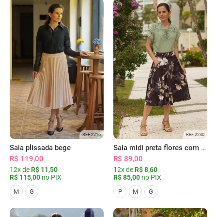
REF 2216
REF 2230
Saia plissada bege
Saia midi preta flores com bolsos
R$ 119,00
R$ 89,00
12x de
R$ 11,50
12x de
R$ 8,60
R$ 115,00
no PIX
R$ 85,00
no PIX
M
G
P
M
G