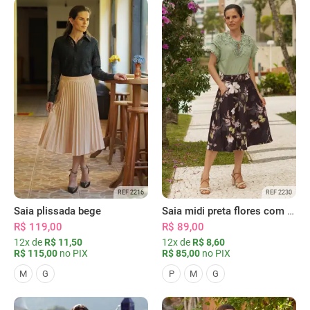
REF 2216
REF 2230
Saia plissada bege
Saia midi preta flores com bolsos
R$ 119,00
R$ 89,00
12x de
R$ 11,50
12x de
R$ 8,60
R$ 115,00
no PIX
R$ 85,00
no PIX
M
G
P
M
G