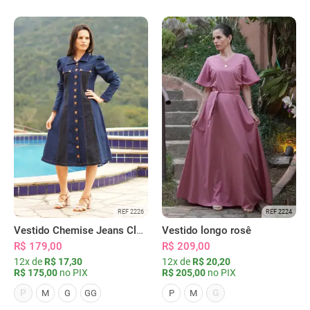
REF 2226
REF 2224
Vestido Chemise Jeans Clássica Serena
Vestido longo rosê
R$ 179,00
R$ 209,00
12x de
R$ 17,30
12x de
R$ 20,20
R$ 175,00
no PIX
R$ 205,00
no PIX
P
G
M
G
GG
P
M