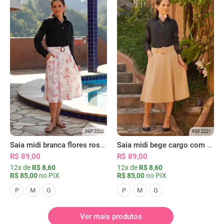
REF 2220
REF 2221
Saia midi branca flores rosas com bolsos
Saia midi bege cargo com bolsos
R$ 89,00
R$ 89,00
12x de
R$ 8,60
12x de
R$ 8,60
R$ 85,00
no PIX
R$ 85,00
no PIX
P
M
G
P
M
G
Ver mais produtos