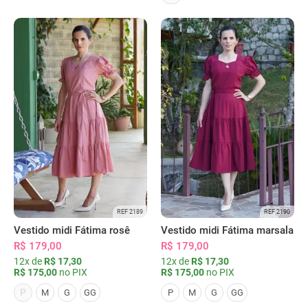
REF 2189
REF 2190
Vestido midi Fátima rosê
Vestido midi Fátima marsala
R$ 179,00
R$ 179,00
12x de
R$ 17,30
12x de
R$ 17,30
R$ 175,00
no PIX
R$ 175,00
no PIX
P
M
G
GG
P
M
G
GG