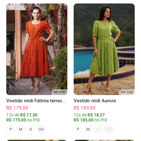
REF 2191
REF 2208
Vestido midi Fátima terracota
Vestido midi Aurora
R$ 179,00
R$ 189,00
12x de
R$ 17,30
12x de
R$ 18,27
R$ 175,00
no PIX
R$ 185,00
no PIX
G
GG
P
M
G
GG
P
M