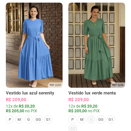
REF 2235
REF 2236
Vestido lux azul serenity
Vestido lux verde menta
R$ 209,00
R$ 209,00
12x de
R$ 20,20
12x de
R$ 20,20
R$ 205,00
no PIX
R$ 205,00
no PIX
G
P
M
G
GG
G1
P
M
GG
G1
G2