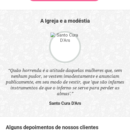
A Igreja e a modéstia
 a
“Quão horrenda é a atitude daquelas mulheres que, sem
“N
s
nenhum pudor, se vestem imodestamente e anunciam
q
ne.
publicamente, em seu modo de vestir, que 'que são infames
ou
instrumentos de que o inferno se serve para perder as
aq
almas'.”
Santo Cura D'Ars
Alguns depoimentos de nossos clientes