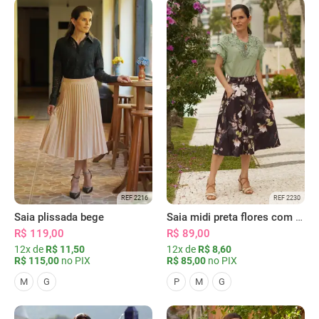
REF 2216
REF 2230
Saia plissada bege
Saia midi preta flores com bolsos
R$ 119,00
R$ 89,00
12x de
R$ 11,50
12x de
R$ 8,60
R$ 115,00
no PIX
R$ 85,00
no PIX
M
G
P
M
G