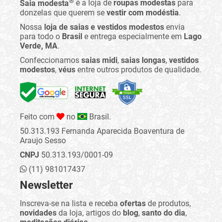
®
Saia modesta
é a loja de
roupas modestas
para
donzelas que querem se
vestir com modéstia
.
Nossa
loja de saias e vestidos modestos
envia
para todo o
Brasil
e entrega especialmente em
Lago
Verde, MA
.
Confeccionamos
saias midi
,
saias longas
,
vestidos
modestos
,
véus
entre outros produtos de qualidade.
Feito com
no
Brasil.
50.313.193 Fernanda Aparecida Boaventura de
Araujo Sesso
CNPJ
50.313.193/0001-09
(11) 981017437
Newsletter
Inscreva-se na lista e receba
ofertas
de produtos,
novidades
da loja, artigos do
blog
,
santo do dia
,