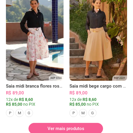
REF 2220
REF 2221
Saia midi branca flores rosas com bolsos
Saia midi bege cargo com bolsos
R$ 89,00
R$ 89,00
12x de
R$ 8,60
12x de
R$ 8,60
R$ 85,00
no PIX
R$ 85,00
no PIX
P
M
G
P
M
G
Ver mais produtos