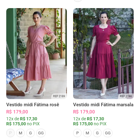
REF 2189
REF 2190
Vestido midi Fátima rosê
Vestido midi Fátima marsala
R$ 179,00
R$ 179,00
12x de
R$ 17,30
12x de
R$ 17,30
R$ 175,00
no PIX
R$ 175,00
no PIX
P
M
G
GG
P
M
G
GG