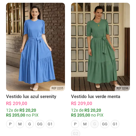
REF 2235
REF 2236
Vestido lux azul serenity
Vestido lux verde menta
R$ 209,00
R$ 209,00
12x de
R$ 20,20
12x de
R$ 20,20
R$ 205,00
no PIX
R$ 205,00
no PIX
G
P
M
G
GG
G1
P
M
GG
G1
G2