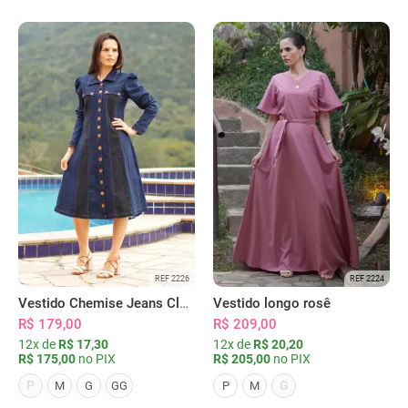
REF 2226
REF 2224
Vestido Chemise Jeans Clássica Serena
Vestido longo rosê
R$ 179,00
R$ 209,00
12x de
R$ 17,30
12x de
R$ 20,20
R$ 175,00
no PIX
R$ 205,00
no PIX
P
G
M
G
GG
P
M