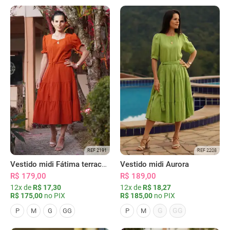
REF 2191
REF 2208
Vestido midi Fátima terracota
Vestido midi Aurora
R$ 179,00
R$ 189,00
12x de
R$ 17,30
12x de
R$ 18,27
R$ 175,00
no PIX
R$ 185,00
no PIX
G
GG
P
M
G
GG
P
M