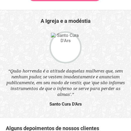
A Igreja e a modéstia
 a
“Quão horrenda é a atitude daquelas mulheres que, sem
“N
s
nenhum pudor, se vestem imodestamente e anunciam
q
ne.
publicamente, em seu modo de vestir, que 'que são infames
ou
instrumentos de que o inferno se serve para perder as
aq
almas'.”
Santo Cura D'Ars
Alguns depoimentos de nossos clientes