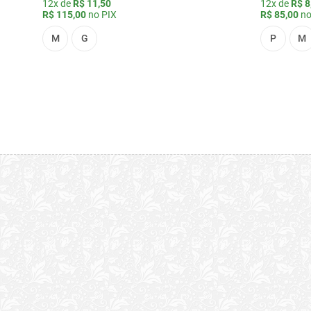
12x de
R$ 11,50
12x de
R$ 8
R$ 115,00
no PIX
R$ 85,00
no
M
G
P
M