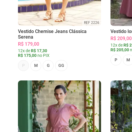
REF 2226
Vestido Chemise Jeans Clássica
Vestido l
Serena
R$ 209,00
R$ 179,00
12x de
R$ 2
R$ 205,00
n
12x de
R$ 17,30
R$ 175,00
no PIX
P
M
P
M
G
GG