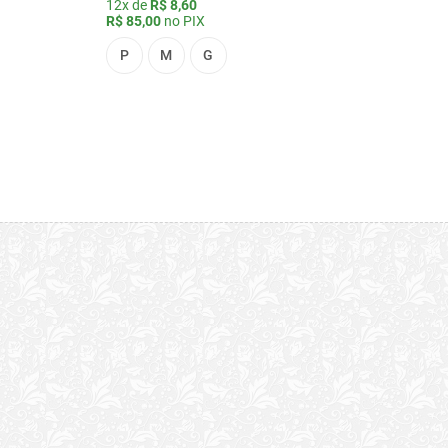
12x de
R$ 8,60
R$ 85,00
no PIX
P
M
G