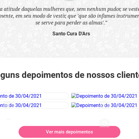
a atitude daquelas mulheres que, sem nenhum pudor, se ves
nte, em seu modo de vestir, que 'que são infames instrumen
se serve para perder as almas'.”
Santo Cura D'Ars
lguns depoimentos de nossos client
Ver mais depoimentos