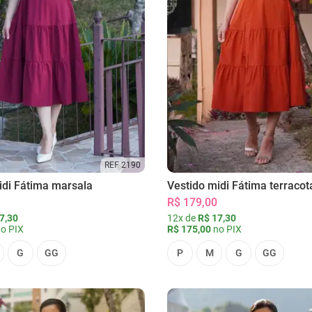
REF 2190
idi Fátima marsala
Vestido midi Fátima terracot
R$ 179,00
7,30
12x de
R$ 17,30
o PIX
R$ 175,00
no PIX
G
GG
P
M
G
GG