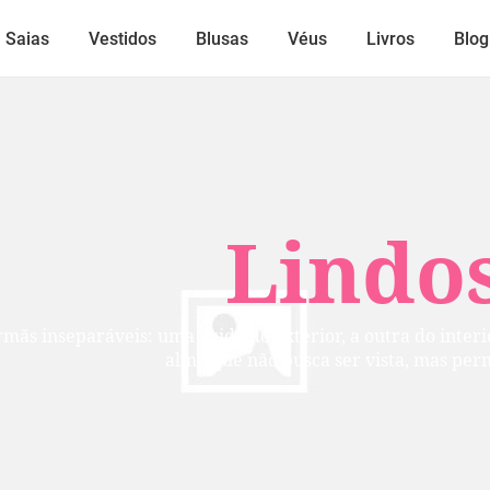
Saias
Vestidos
Blusas
Véus
Livros
Blog
Lindos
mãs inseparáveis: uma cuida do exterior, a outra do inte
alma que não busca ser vista, mas per