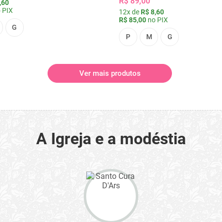
R$ 89,00
,60
 PIX
12x de
R$ 8,60
R$ 85,00
no PIX
G
P
M
G
Ver mais produtos
A Igreja e a modéstia