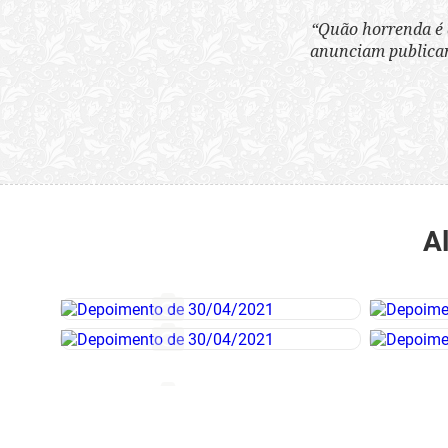
“Quão horrenda é 
anunciam publicame
A