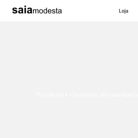
Loja
“A modéstia e a humildade são como duas ir