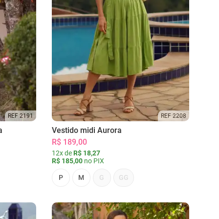
REF 2191
REF 2208
a
Vestido midi Aurora
R$ 189,00
12x de
R$ 18,27
R$ 185,00
no PIX
P
M
G
GG