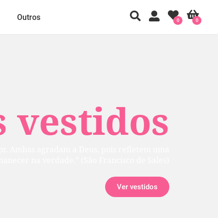
Outros
0
0
 vestidos
rior. Ambas agradam a Deus, pois refletem uma
manecer na verdade.” (São Francisco de Sales)
Ver vestidos