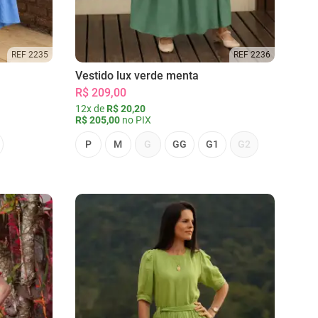
REF 2235
REF 2236
Vestido lux verde menta
R$ 209,00
12x de
R$ 20,20
R$ 205,00
no PIX
P
M
G
GG
G1
G2