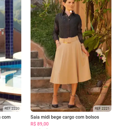
REF 2220
REF 2221
s com
Saia midi bege cargo com bolsos
R$ 89,00