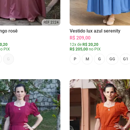
REF 2224
ongo rosê
Vestido lux azul serenity
R$ 209,00
0,20
12x de
R$ 20,20
o PIX
R$ 205,00
no PIX
G
P
M
G
GG
G1