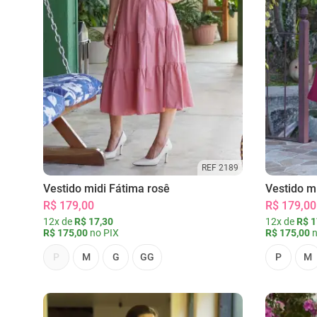
REF 2189
Vestido midi Fátima rosê
Vestido m
R$ 179,00
R$ 179,00
12x de
R$ 17,30
12x de
R$ 1
R$ 175,00
no PIX
R$ 175,00
n
P
M
G
GG
P
M