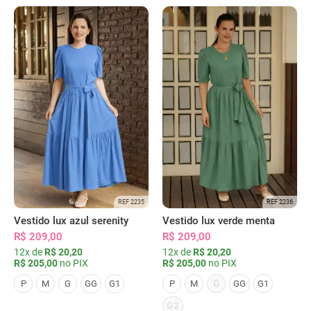
REF 2235
REF 2236
Vestido lux azul serenity
Vestido lux verde menta
R$ 209,00
R$ 209,00
12x de
R$ 20,20
12x de
R$ 20,20
R$ 205,00
no PIX
R$ 205,00
no PIX
G
P
M
G
GG
G1
P
M
GG
G1
G2