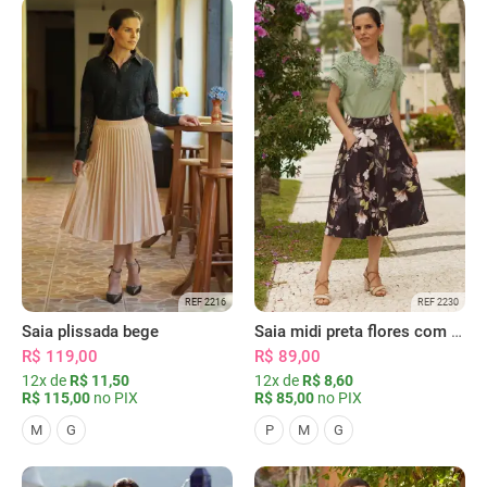
REF 2216
REF 2230
Saia plissada bege
Saia midi preta flores com bolsos
R$ 119,00
R$ 89,00
12x de
R$ 11,50
12x de
R$ 8,60
R$ 115,00
no PIX
R$ 85,00
no PIX
M
G
P
M
G