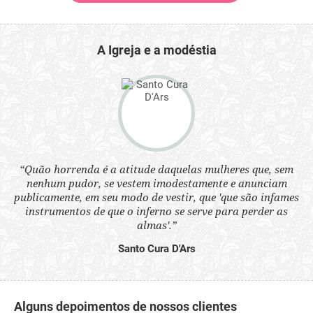
A Igreja e a modéstia
“Quão horrenda é a atitude daquelas mulheres que, sem
 a
“N
nenhum pudor, se vestem imodestamente e anunciam
s
q
publicamente, em seu modo de vestir, que 'que são infames
ne.
ou
instrumentos de que o inferno se serve para perder as
aq
almas'.”
Santo Cura D'Ars
Alguns depoimentos de nossos clientes