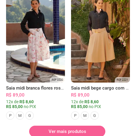
REF 2220
REF 2221
Saia midi branca flores rosas com bolsos
Saia midi bege cargo com bolsos
R$ 89,00
R$ 89,00
12x de
R$ 8,60
12x de
R$ 8,60
R$ 85,00
no PIX
R$ 85,00
no PIX
P
M
G
P
M
G
Ver mais produtos