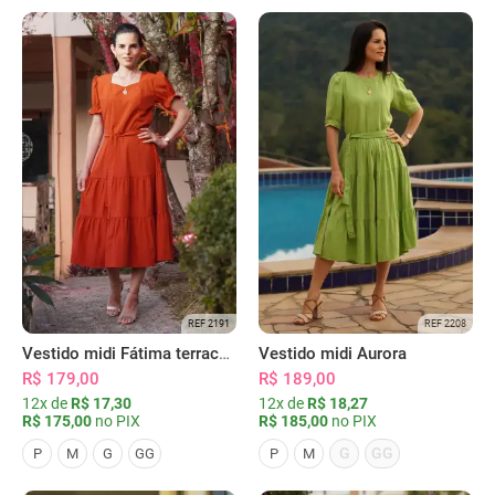
REF 2191
REF 2208
Vestido midi Fátima terracota
Vestido midi Aurora
R$ 179,00
R$ 189,00
12x de
R$ 17,30
12x de
R$ 18,27
R$ 175,00
no PIX
R$ 185,00
no PIX
G
GG
P
M
G
GG
P
M