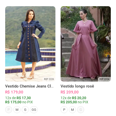
REF 2226
REF 2224
Vestido Chemise Jeans Clássica Serena
Vestido longo rosê
R$ 179,00
R$ 209,00
12x de
R$ 17,30
12x de
R$ 20,20
R$ 175,00
no PIX
R$ 205,00
no PIX
P
G
M
G
GG
P
M