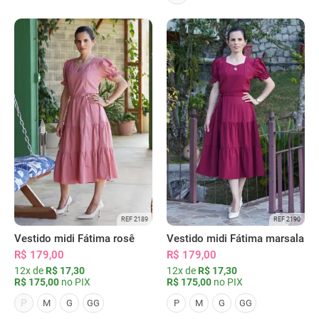
REF 2189
REF 2190
Vestido midi Fátima rosê
Vestido midi Fátima marsala
R$ 179,00
R$ 179,00
12x de
R$ 17,30
12x de
R$ 17,30
R$ 175,00
no PIX
R$ 175,00
no PIX
P
M
G
GG
P
M
G
GG