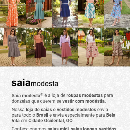
®
Saia modesta
é a loja de
roupas modestas
para
donzelas que querem se
vestir com modéstia
.
Nossa
loja de saias e vestidos modestos
envia
para todo o
Brasil
e envia especialmente para
Bela
Vitá
em
Cidade Ocidental, GO
.
Confeccionamos
saias midi
,
saias longas
,
vestidos