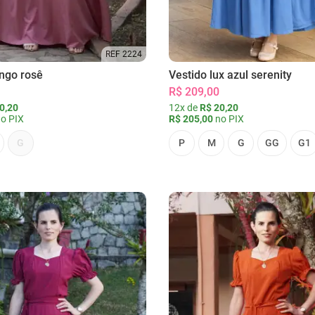
REF 2224
ongo rosê
Vestido lux azul serenity
R$ 209,00
0,20
12x de
R$ 20,20
o PIX
R$ 205,00
no PIX
G
P
M
G
GG
G1