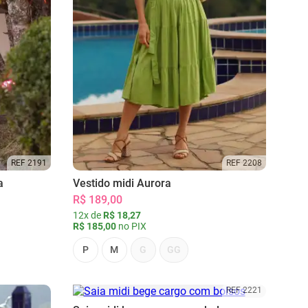
REF 2191
REF 2208
a
Vestido midi Aurora
R$ 189,00
12x de
R$ 18,27
R$ 185,00
no PIX
P
M
G
GG
REF 2221