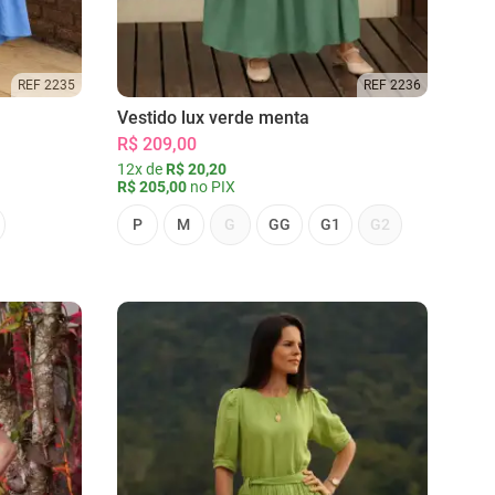
REF 2235
REF 2236
Vestido lux verde menta
R$ 209,00
12x de
R$ 20,20
R$ 205,00
no PIX
P
M
G
GG
G1
G2