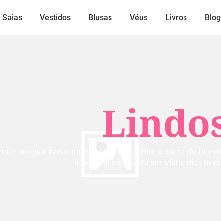
Saias
Vestidos
Blusas
Véus
Livros
Blog
Lindos
mãs inseparáveis: uma cuida do exterior, a outra do inte
alma que não busca ser vista, mas per