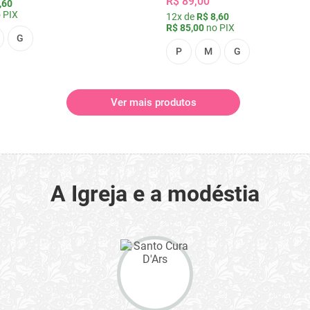
R$ 89,00
,60
 PIX
12x de
R$ 8,60
R$ 85,00
no PIX
G
P
M
G
Ver mais produtos
A Igreja e a modéstia