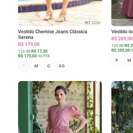
REF 2226
Vestido Chemise Jeans Clássica
Vestido l
Serena
R$ 209,00
R$ 179,00
12x de
R$ 2
R$ 205,00
n
12x de
R$ 17,30
R$ 175,00
no PIX
P
M
P
M
G
GG