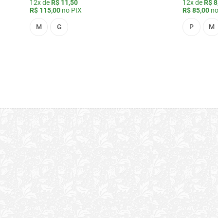
12x de
R$ 11,50
12x de
R$ 8
R$ 115,00
no PIX
R$ 85,00
no
M
G
P
M