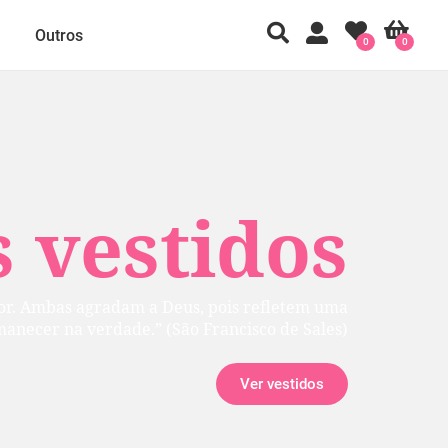
Outros
0
0
 vestidos
rior. Ambas agradam a Deus, pois refletem uma
manecer na verdade.” (São Francisco de Sales)
Ver vestidos