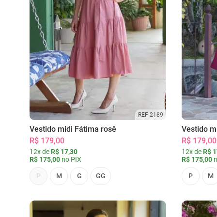
REF 2189
Vestido midi Fátima rosê
Vestido m
R$ 179,00
R$ 179,00
12x de
R$ 17,30
12x de
R$ 1
R$ 175,00
no PIX
R$ 175,00
n
P
M
G
GG
P
M