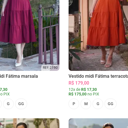
REF 2190
idi Fátima marsala
Vestido midi Fátima terracot
R$ 179,00
7,30
12x de
R$ 17,30
o PIX
R$ 175,00
no PIX
G
GG
P
M
G
GG