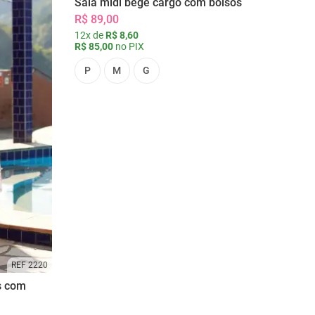
Saia midi bege cargo com bolsos
R$ 89,00
12x de
R$ 8,60
R$ 85,00
no PIX
P
M
G
REF 2220
s com