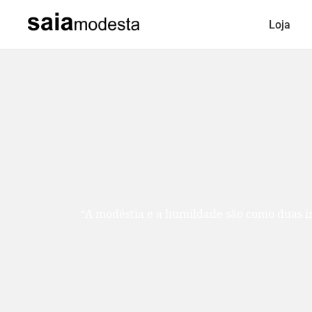
Loja
“A modéstia e a humildade são como duas ir