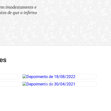
tem imodestamente e
tos de que o inferno
es