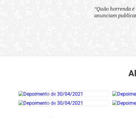
“Quão horrenda é 
anunciam publicame
A