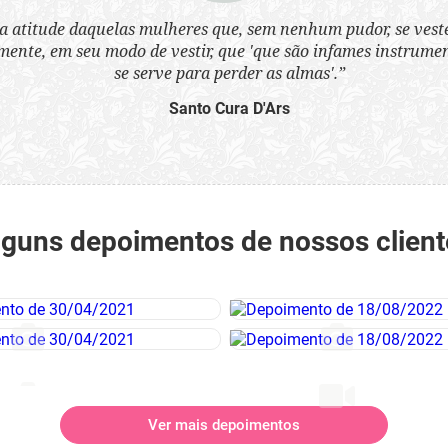
a atitude daquelas mulheres que, sem nenhum pudor, se ves
nte, em seu modo de vestir, que 'que são infames instrumen
se serve para perder as almas'.”
Santo Cura D'Ars
lguns depoimentos de nossos client
Ver mais depoimentos