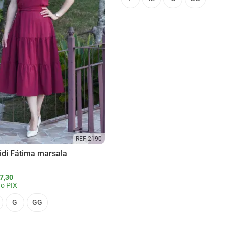
REF 2190
idi Fátima marsala
7,30
o PIX
G
GG