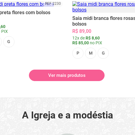
REF 2230
preta flores com bolsos
Saia midi branca flores rosa
bolsos
,60
R$ 89,00
 PIX
12x de
R$ 8,60
G
R$ 85,00
no PIX
P
M
G
Ver mais produtos
A Igreja e a modéstia