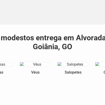
os modestos entrega em Alvorad
Goiânia, GO
as
Véus
Salopetes