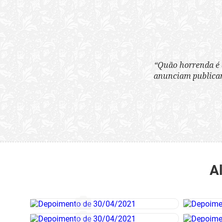
“Quão horrenda é 
anunciam publicame
A