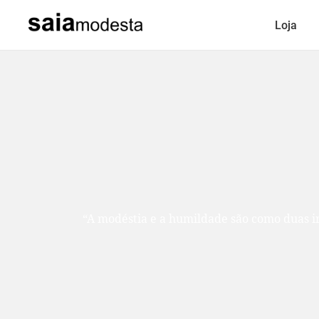
Loja
“A modéstia e a humildade são como duas ir