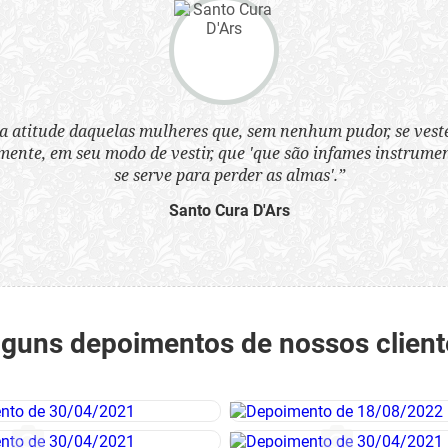
a atitude daquelas mulheres que, sem nenhum pudor, se ves
nte, em seu modo de vestir, que 'que são infames instrumen
se serve para perder as almas'.”
Santo Cura D'Ars
lguns depoimentos de nossos client