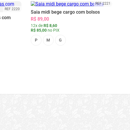
REF 2221
REF 2220
Saia midi bege cargo com bolsos
s com
R$ 89,00
12x de
R$ 8,60
R$ 85,00
no PIX
P
M
G