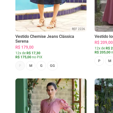
REF 2226
Vestido Chemise Jeans Clássica
Vestido l
Serena
R$ 209,00
R$ 179,00
12x de
R$ 2
R$ 205,00
n
12x de
R$ 17,30
R$ 175,00
no PIX
P
M
P
M
G
GG