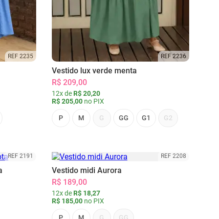
REF 2235
REF 2236
Vestido lux verde menta
R$ 209,00
12x de
R$ 20,20
R$ 205,00
no PIX
P
M
G
GG
G1
G2
REF 2191
REF 2208
a
Vestido midi Aurora
R$ 189,00
12x de
R$ 18,27
R$ 185,00
no PIX
P
M
G
GG