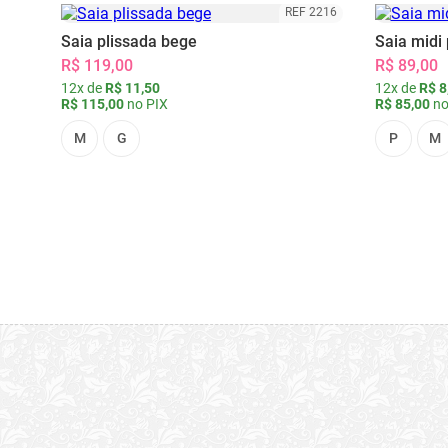
REF 2216
Saia plissada bege
Saia midi 
R$ 119,00
R$ 89,00
12x de
R$ 11,50
12x de
R$ 8
R$ 115,00
no PIX
R$ 85,00
no
M
G
P
M