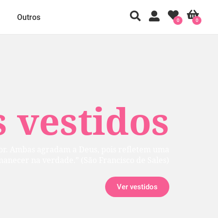
Outros
0
0
 vestidos
rior. Ambas agradam a Deus, pois refletem uma
manecer na verdade.” (São Francisco de Sales)
Ver vestidos