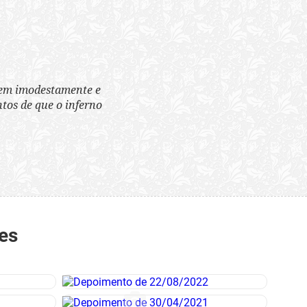
tem imodestamente e
tos de que o inferno
es