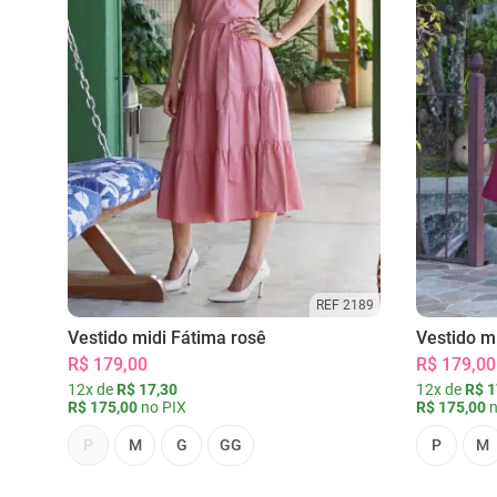
REF 2189
Vestido midi Fátima rosê
Vestido m
R$ 179,00
R$ 179,00
12x de
R$ 17,30
12x de
R$ 1
R$ 175,00
no PIX
R$ 175,00
n
P
M
G
GG
P
M