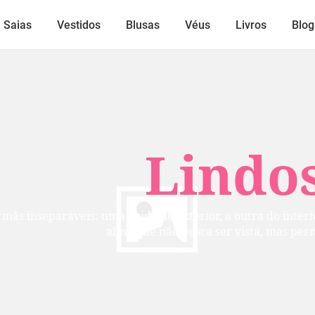
Saias
Vestidos
Blusas
Véus
Livros
Blog
Lindos
mãs inseparáveis: uma cuida do exterior, a outra do inte
alma que não busca ser vista, mas per