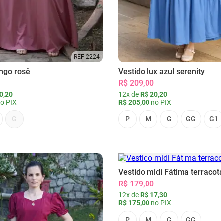
REF 2224
ongo rosê
Vestido lux azul serenity
R$ 209,00
0,20
12x de
R$ 20,20
o PIX
R$ 205,00
no PIX
G
P
M
G
GG
G1
Vestido midi Fátima terracot
R$ 179,00
12x de
R$ 17,30
R$ 175,00
no PIX
P
M
G
GG