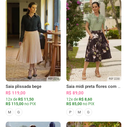
REF 2216
REF 2230
Saia plissada bege
Saia midi preta flores com bolsos
R$ 119,00
R$ 89,00
12x de
R$ 11,50
12x de
R$ 8,60
R$ 115,00
no PIX
R$ 85,00
no PIX
M
G
P
M
G