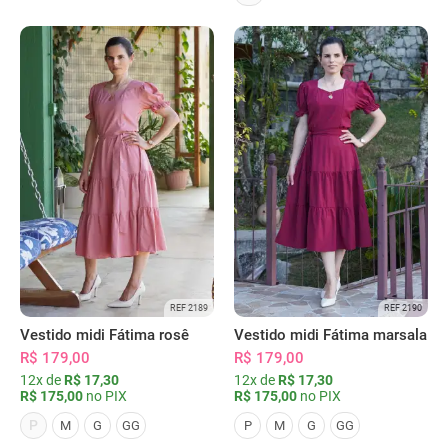
REF 2189
REF 2190
Vestido midi Fátima rosê
Vestido midi Fátima marsala
R$ 179,00
R$ 179,00
12x de
R$ 17,30
12x de
R$ 17,30
R$ 175,00
no PIX
R$ 175,00
no PIX
P
M
G
GG
P
M
G
GG