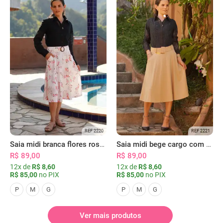
REF 2220
REF 2221
Saia midi branca flores rosas com bolsos
Saia midi bege cargo com bolsos
R$ 89,00
R$ 89,00
12x de
R$ 8,60
12x de
R$ 8,60
R$ 85,00
no PIX
R$ 85,00
no PIX
P
M
G
P
M
G
Ver mais produtos