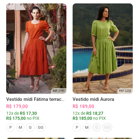
REF 2191
REF 2208
Vestido midi Fátima terracota
Vestido midi Aurora
R$ 179,00
R$ 189,00
12x de
R$ 17,30
12x de
R$ 18,27
R$ 175,00
no PIX
R$ 185,00
no PIX
G
GG
P
M
G
GG
P
M