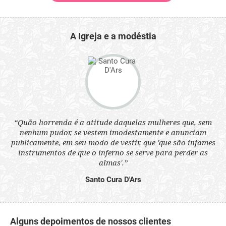
A Igreja e a modéstia
 a
“Quão horrenda é a atitude daquelas mulheres que, sem
“N
s
nenhum pudor, se vestem imodestamente e anunciam
q
ne.
publicamente, em seu modo de vestir, que 'que são infames
ou
instrumentos de que o inferno se serve para perder as
aq
almas'.”
Santo Cura D'Ars
Alguns depoimentos de nossos clientes