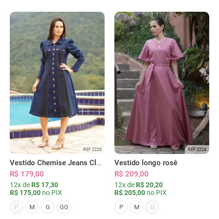
REF 2226
REF 2224
Vestido Chemise Jeans Clássica Serena
Vestido longo rosê
R$ 179,00
R$ 209,00
12x de
R$ 17,30
12x de
R$ 20,20
R$ 175,00
no PIX
R$ 205,00
no PIX
P
G
M
G
GG
P
M