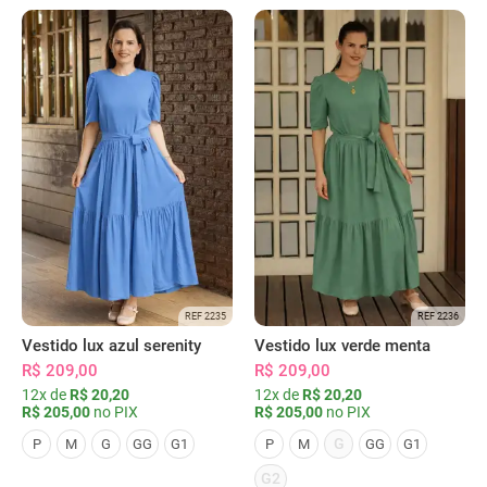
REF 2235
REF 2236
Vestido lux azul serenity
Vestido lux verde menta
R$ 209,00
R$ 209,00
12x de
R$ 20,20
12x de
R$ 20,20
R$ 205,00
no PIX
R$ 205,00
no PIX
G
P
M
G
GG
G1
P
M
GG
G1
G2