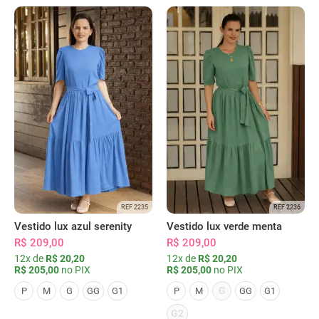
REF 2235
REF 2236
Vestido lux azul serenity
Vestido lux verde menta
R$ 209,00
R$ 209,00
12x de
R$ 20,20
12x de
R$ 20,20
R$ 205,00
no PIX
R$ 205,00
no PIX
G
P
M
G
GG
G1
P
M
GG
G1
G2