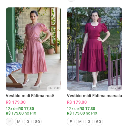
REF 2189
REF 2190
Vestido midi Fátima rosê
Vestido midi Fátima marsala
R$ 179,00
R$ 179,00
12x de
R$ 17,30
12x de
R$ 17,30
R$ 175,00
no PIX
R$ 175,00
no PIX
P
M
G
GG
P
M
G
GG