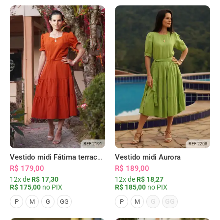
REF 2191
REF 2208
Vestido midi Fátima terracota
Vestido midi Aurora
R$ 179,00
R$ 189,00
12x de
R$ 17,30
12x de
R$ 18,27
R$ 175,00
no PIX
R$ 185,00
no PIX
G
GG
P
M
G
GG
P
M