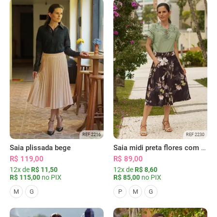
REF 2216
REF 2230
Saia plissada bege
Saia midi preta flores com bolsos
R$ 119,00
R$ 89,00
12x de
R$ 11,50
12x de
R$ 8,60
R$ 115,00
no PIX
R$ 85,00
no PIX
M
G
P
M
G