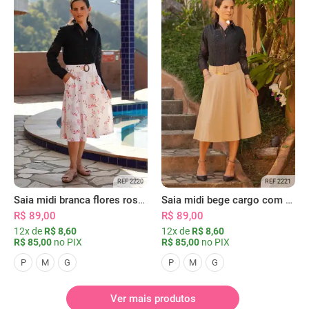
REF 2220
REF 2221
Saia midi branca flores rosas com bolsos
Saia midi bege cargo com bolsos
R$ 89,00
R$ 89,00
12x de
R$ 8,60
12x de
R$ 8,60
R$ 85,00
no PIX
R$ 85,00
no PIX
P
M
G
P
M
G
Ver mais produtos