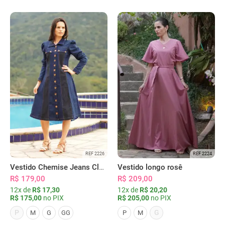
REF 2226
REF 2224
Vestido Chemise Jeans Clássica Serena
Vestido longo rosê
R$ 179,00
R$ 209,00
12x de
R$ 17,30
12x de
R$ 20,20
R$ 175,00
no PIX
R$ 205,00
no PIX
P
G
M
G
GG
P
M