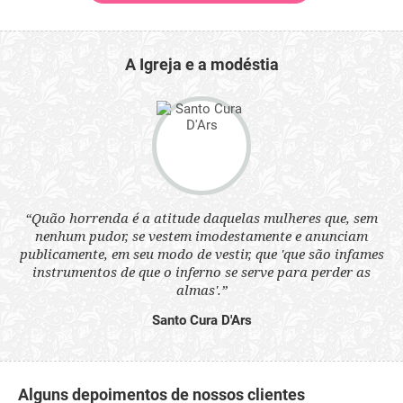
A Igreja e a modéstia
 a
“Quão horrenda é a atitude daquelas mulheres que, sem
“N
s
nenhum pudor, se vestem imodestamente e anunciam
q
ne.
publicamente, em seu modo de vestir, que 'que são infames
ou
instrumentos de que o inferno se serve para perder as
aq
almas'.”
Santo Cura D'Ars
Alguns depoimentos de nossos clientes