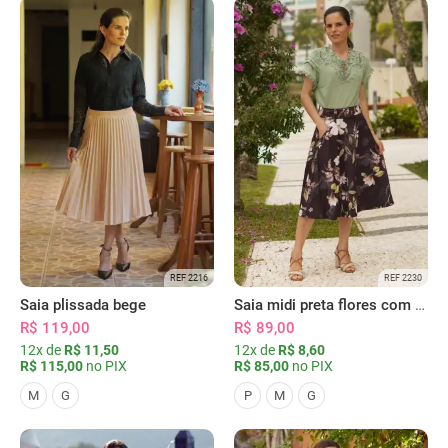
REF 2216
REF 2230
Saia plissada bege
Saia midi preta flores com bolsos
R$ 119,00
R$ 89,00
12x de
R$ 11,50
12x de
R$ 8,60
R$ 115,00
no PIX
R$ 85,00
no PIX
M
G
P
M
G