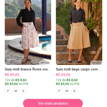
REF 2220
REF 2221
Saia midi branca flores rosas com bolsos
Saia midi bege cargo com bolsos
R$ 89,00
R$ 89,00
12x de
R$ 8,60
12x de
R$ 8,60
R$ 85,00
no PIX
R$ 85,00
no PIX
P
M
G
P
M
G
Ver mais produtos