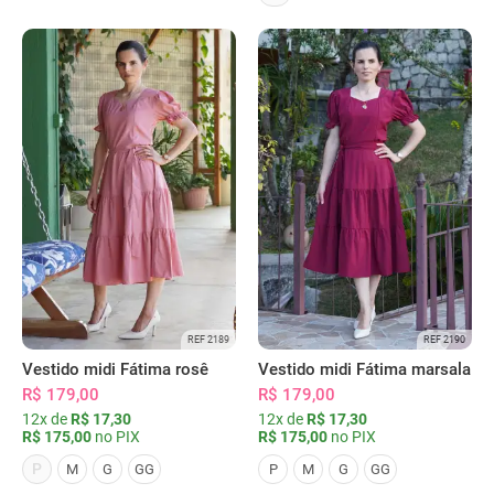
REF 2189
REF 2190
Vestido midi Fátima rosê
Vestido midi Fátima marsala
R$ 179,00
R$ 179,00
12x de
R$ 17,30
12x de
R$ 17,30
R$ 175,00
no PIX
R$ 175,00
no PIX
P
M
G
GG
P
M
G
GG