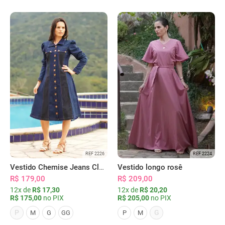
REF 2226
REF 2224
Vestido Chemise Jeans Clássica Serena
Vestido longo rosê
R$ 179,00
R$ 209,00
12x de
R$ 17,30
12x de
R$ 20,20
R$ 175,00
no PIX
R$ 205,00
no PIX
P
G
M
G
GG
P
M