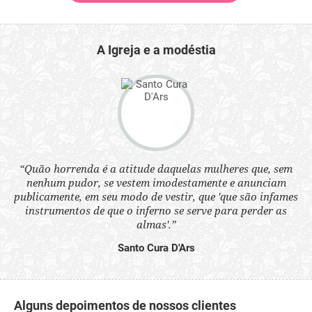
A Igreja e a modéstia
 a
“Quão horrenda é a atitude daquelas mulheres que, sem
“N
s
nenhum pudor, se vestem imodestamente e anunciam
q
ne.
publicamente, em seu modo de vestir, que 'que são infames
ou
instrumentos de que o inferno se serve para perder as
aq
almas'.”
Santo Cura D'Ars
Alguns depoimentos de nossos clientes