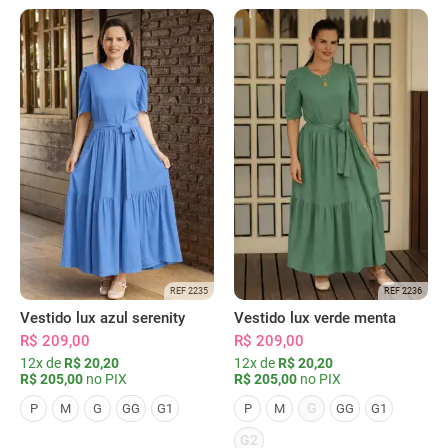
REF 2235
REF 2236
Vestido lux azul serenity
Vestido lux verde menta
R$ 209,00
R$ 209,00
12x de
R$ 20,20
12x de
R$ 20,20
R$ 205,00
no PIX
R$ 205,00
no PIX
G
P
M
G
GG
G1
P
M
GG
G1
G2