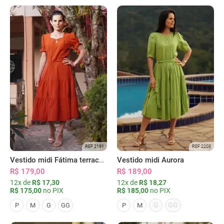
REF 2191
REF 2208
Vestido midi Fátima terracota
Vestido midi Aurora
R$ 179,00
R$ 189,00
12x de
R$ 17,30
12x de
R$ 18,27
R$ 175,00
no PIX
R$ 185,00
no PIX
G
GG
P
M
G
GG
P
M