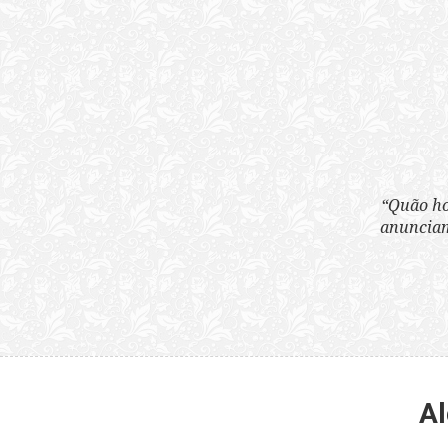
“Quão horrenda é 
anunciam publicame
Al