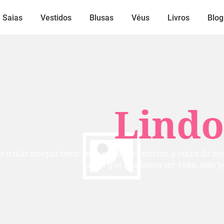
Saias
Vestidos
Blusas
Véus
Livros
Blog
Lindos
mãs inseparáveis: uma cuida do exterior, a outra do inte
alma que não busca ser vista, mas per