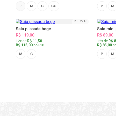
P
M
G
GG
P
M
REF 2216
Saia plissada bege
Saia midi 
R$ 119,00
R$ 89,00
12x de
R$ 11,50
12x de
R$ 8
R$ 115,00
no PIX
R$ 85,00
no
M
G
P
M