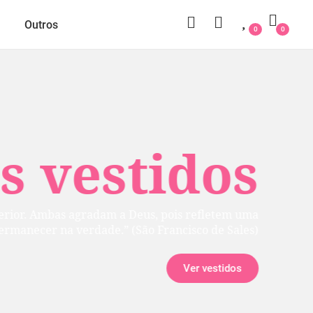
Outros
0
0
 vestidos
rior. Ambas agradam a Deus, pois refletem uma
manecer na verdade.” (São Francisco de Sales)
Ver vestidos