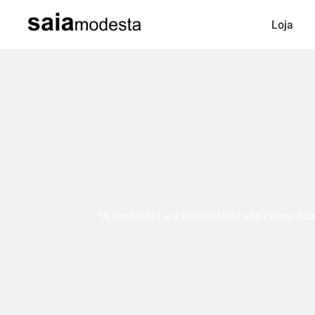
Loja
“A modéstia e a humildade são como duas ir