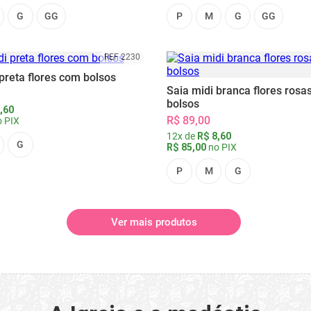
G
GG
P
M
G
GG
REF 2230
preta flores com bolsos
Saia midi branca flores rosa
bolsos
,60
R$ 89,00
 PIX
12x de
R$ 8,60
G
R$ 85,00
no PIX
P
M
G
Ver mais produtos