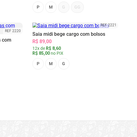
P
M
G
GG
REF 2221
REF 2220
Saia midi bege cargo com bolsos
s com
R$ 89,00
12x de
R$ 8,60
R$ 85,00
no PIX
P
M
G