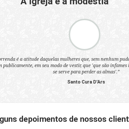
A Igreja e a modéstia
a atitude daquelas mulheres que, sem nenhum pudor, se ves
nte, em seu modo de vestir, que 'que são infames instrumen
se serve para perder as almas'.”
Santo Cura D'Ars
guns depoimentos de nossos clien