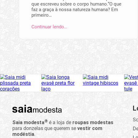
que escreveu sobre o corpo humano.“O que
faz a graça à nossa natureza humana? Em
primeiro…
Continuar lendo…
L
So
®
Saia modesta
é a loja de
roupas modestas
para donzelas que querem se
vestir com
D
modéstia
.
Lo