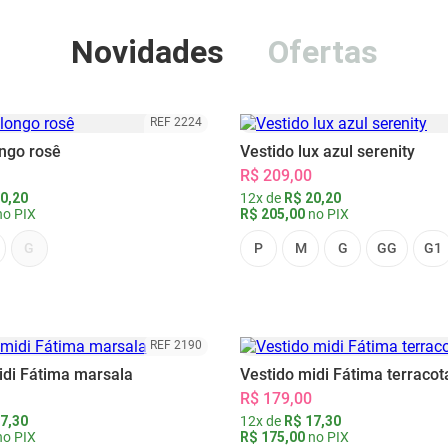
Novidades
Ofertas
REF 2224
ongo rosê
Vestido lux azul serenity
R$ 209,00
0,20
12x de
R$ 20,20
o PIX
R$ 205,00
no PIX
G
P
M
G
GG
G1
REF 2190
idi Fátima marsala
Vestido midi Fátima terracot
R$ 179,00
7,30
12x de
R$ 17,30
o PIX
R$ 175,00
no PIX