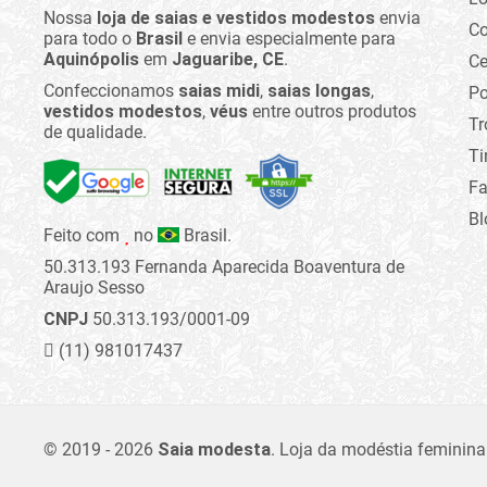
Nossa
loja de saias e vestidos modestos
envia
C
para todo o
Brasil
e envia especialmente para
Aquinópolis
em
Jaguaribe, CE
.
Ce
Confeccionamos
saias midi
,
saias longas
,
Po
vestidos modestos
,
véus
entre outros produtos
Tr
de qualidade.
Ti
Fa
Bl
Feito com
no
Brasil.
50.313.193 Fernanda Aparecida Boaventura de
Araujo Sesso
CNPJ
50.313.193/0001-09
(11) 981017437
© 2019 - 2026
Saia modesta
.
Loja da modéstia feminina