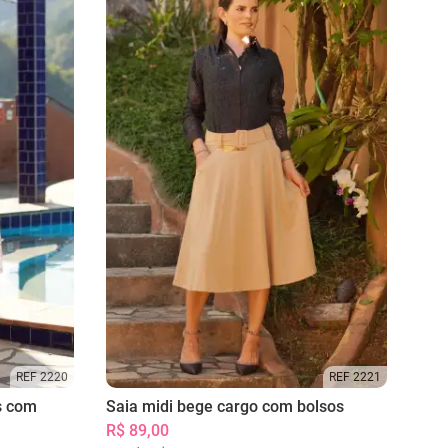
REF 2220
REF 2221
s com
Saia midi bege cargo com bolsos
R$ 89,00