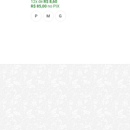
12x de
R$ 8,60
R$ 85,00
no PIX
P
M
G