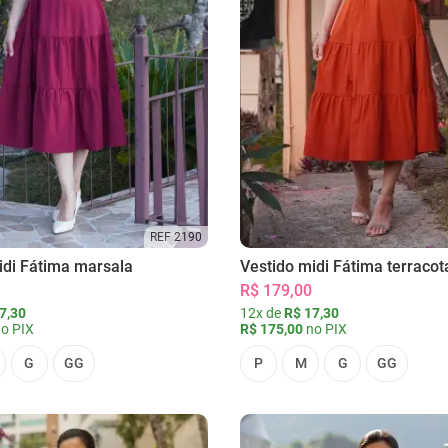
REF 2190
idi Fátima marsala
Vestido midi Fátima terracot
R$ 179,00
7,30
12x de
R$ 17,30
o PIX
R$ 175,00
no PIX
G
GG
P
M
G
GG