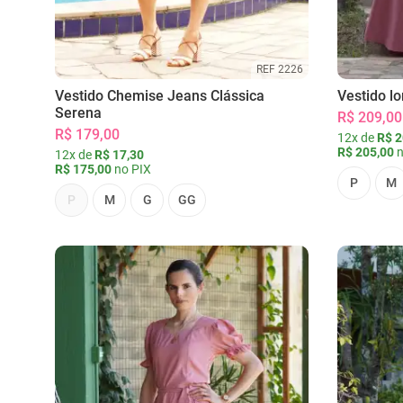
REF 2226
Vestido Chemise Jeans Clássica
Vestido l
Serena
R$ 209,00
R$ 179,00
12x de
R$ 2
R$ 205,00
n
12x de
R$ 17,30
R$ 175,00
no PIX
P
M
P
M
G
GG