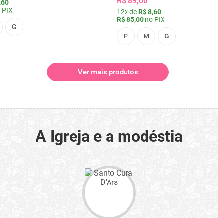
R$ 89,00
,60
 PIX
12x de
R$ 8,60
R$ 85,00
no PIX
G
P
M
G
Ver mais produtos
A Igreja e a modéstia