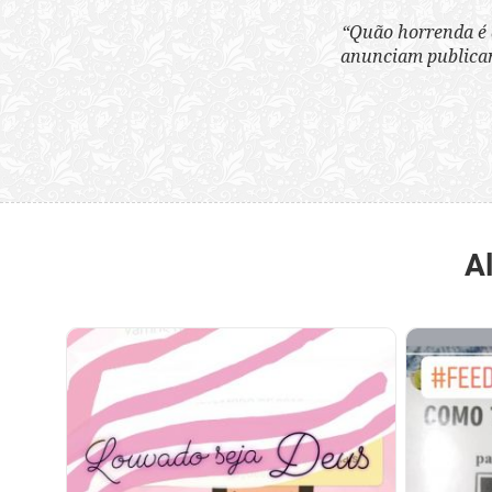
“Quão horrenda é 
anunciam publicame
A