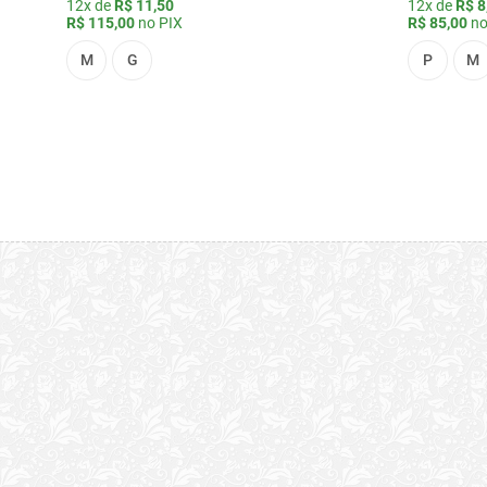
12x de
R$ 11,50
12x de
R$ 8
R$ 115,00
no PIX
R$ 85,00
no
M
G
P
M