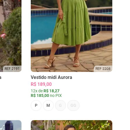
REF 2191
REF 2208
a
Vestido midi Aurora
R$ 189,00
12x de
R$ 18,27
R$ 185,00
no PIX
P
M
G
GG