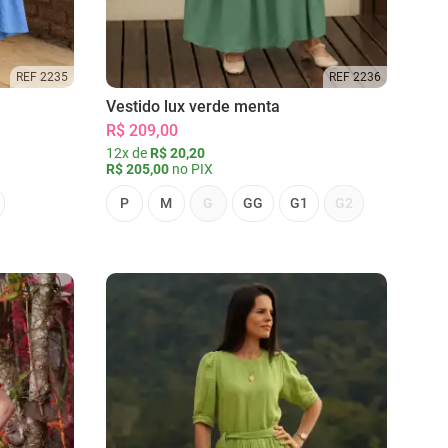
REF 2235
REF 2236
Vestido lux verde menta
R$ 209,00
12x de
R$ 20,20
R$ 205,00
no PIX
P
M
G
GG
G1
G2