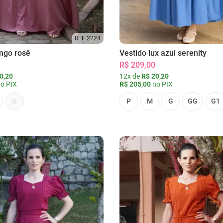
REF 2224
ongo rosê
Vestido lux azul serenity
R$ 209,00
0,20
12x de
R$ 20,20
o PIX
R$ 205,00
no PIX
G
P
M
G
GG
G1