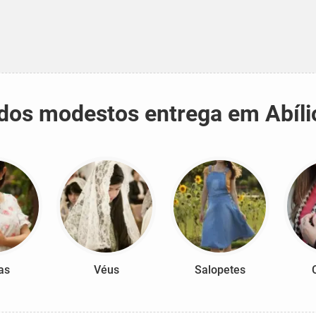
tidos modestos entrega em Abíli
as
Véus
Salopetes