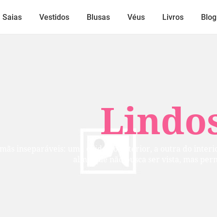
Saias
Vestidos
Blusas
Véus
Livros
Blog
Lindos
mãs inseparáveis: uma cuida do exterior, a outra do inter
alma que não busca ser vista, mas per