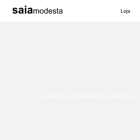
Loja
“A modéstia e a humildade são como duas ir