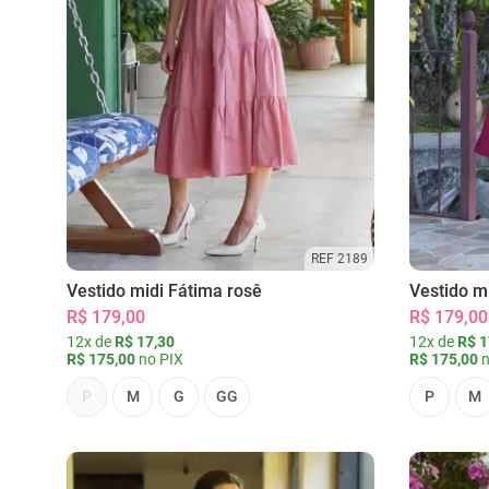
REF 2189
Vestido midi Fátima rosê
Vestido m
R$ 179,00
R$ 179,00
12x de
R$ 17,30
12x de
R$ 1
R$ 175,00
no PIX
R$ 175,00
n
P
M
G
GG
P
M