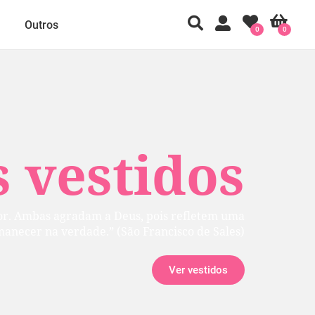
Outros
0
0
 vestidos
ior. Ambas agradam a Deus, pois refletem uma
manecer na verdade.” (São Francisco de Sales)
Ver vestidos