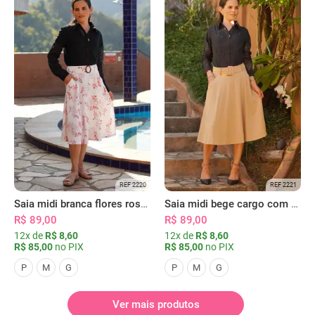
REF 2220
REF 2221
Saia midi branca flores rosas com bolsos
Saia midi bege cargo com bolsos
R$ 89,00
R$ 89,00
12x de
R$ 8,60
12x de
R$ 8,60
R$ 85,00
no PIX
R$ 85,00
no PIX
P
M
G
P
M
G
Ver mais produtos