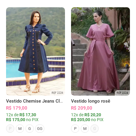
REF 2226
REF 2224
Vestido Chemise Jeans Clássica Serena
Vestido longo rosê
R$ 179,00
R$ 209,00
12x de
R$ 17,30
12x de
R$ 20,20
R$ 175,00
no PIX
R$ 205,00
no PIX
P
G
M
G
GG
P
M