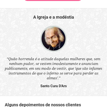
A Igreja e a modéstia
 a
“Quão horrenda é a atitude daquelas mulheres que, sem
“N
s
nenhum pudor, se vestem imodestamente e anunciam
q
ne.
publicamente, em seu modo de vestir, que 'que são infames
ou
instrumentos de que o inferno se serve para perder as
aq
almas'.”
Santo Cura D'Ars
Alguns depoimentos de nossos clientes