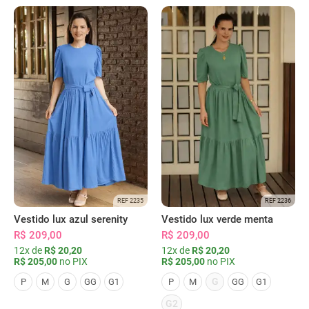
REF 2235
REF 2236
Vestido lux azul serenity
Vestido lux verde menta
R$ 209,00
R$ 209,00
12x de
R$ 20,20
12x de
R$ 20,20
R$ 205,00
no PIX
R$ 205,00
no PIX
G
P
M
G
GG
G1
P
M
GG
G1
G2