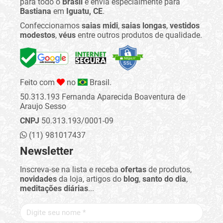
para todo o
Brasil
e envia especialmente para
Bastiana
em
Iguatu, CE
.
Confeccionamos
saias midi
,
saias longas
,
vestidos
modestos
,
véus
entre outros produtos de qualidade.
Feito com
no
Brasil.
50.313.193 Fernanda Aparecida Boaventura de
Araujo Sesso
CNPJ
50.313.193/0001-09
(11) 981017437
Newsletter
Inscreva-se na lista e receba
ofertas
de produtos,
novidades
da loja, artigos do
blog
,
santo do dia
,
meditações diárias
...