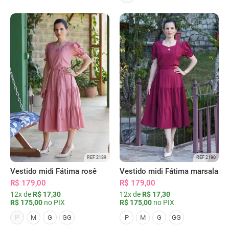
REF 2189
REF 2190
Vestido midi Fátima rosê
Vestido midi Fátima marsala
R$ 179,00
R$ 179,00
12x de
R$ 17,30
12x de
R$ 17,30
R$ 175,00
no PIX
R$ 175,00
no PIX
P
M
G
GG
P
M
G
GG