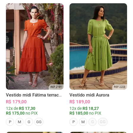
REF 2191
REF 2208
Vestido midi Fátima terracota
Vestido midi Aurora
R$ 179,00
R$ 189,00
12x de
R$ 17,30
12x de
R$ 18,27
R$ 175,00
no PIX
R$ 185,00
no PIX
G
GG
P
M
G
GG
P
M