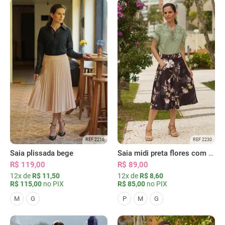
REF 2216
REF 2230
Saia plissada bege
Saia midi preta flores com bolsos
R$ 119,00
R$ 89,00
12x de
R$ 11,50
12x de
R$ 8,60
R$ 115,00
no PIX
R$ 85,00
no PIX
M
G
P
M
G