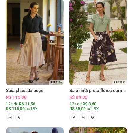
REF 2216
REF 2230
Saia plissada bege
Saia midi preta flores com bolsos
R$ 119,00
R$ 89,00
12x de
R$ 11,50
12x de
R$ 8,60
R$ 115,00
no PIX
R$ 85,00
no PIX
M
G
P
M
G