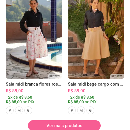
REF 2220
REF 2221
Saia midi branca flores rosas com bolsos
Saia midi bege cargo com bolsos
R$ 89,00
R$ 89,00
12x de
R$ 8,60
12x de
R$ 8,60
R$ 85,00
no PIX
R$ 85,00
no PIX
P
M
G
P
M
G
Ver mais produtos