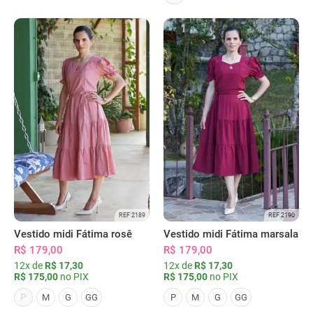
REF 2189
REF 2190
Vestido midi Fátima rosê
Vestido midi Fátima marsala
R$ 179,00
R$ 179,00
12x de
R$ 17,30
12x de
R$ 17,30
R$ 175,00
no PIX
R$ 175,00
no PIX
P
M
G
GG
P
M
G
GG