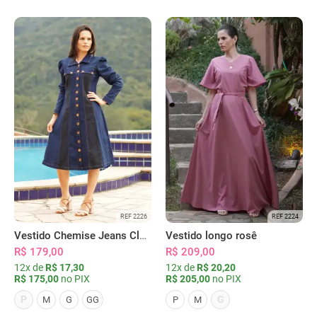
REF 2226
REF 2224
Vestido Chemise Jeans Clássica Serena
Vestido longo rosê
R$ 179,00
R$ 209,00
12x de
R$ 17,30
12x de
R$ 20,20
R$ 175,00
no PIX
R$ 205,00
no PIX
P
G
M
G
GG
P
M