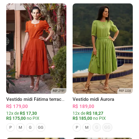
REF 2191
REF 2208
Vestido midi Fátima terracota
Vestido midi Aurora
R$ 179,00
R$ 189,00
12x de
R$ 17,30
12x de
R$ 18,27
R$ 175,00
no PIX
R$ 185,00
no PIX
G
GG
P
M
G
GG
P
M