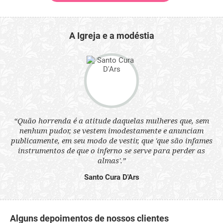
A Igreja e a modéstia
 a
“Quão horrenda é a atitude daquelas mulheres que, sem
“N
s
nenhum pudor, se vestem imodestamente e anunciam
q
ne.
publicamente, em seu modo de vestir, que 'que são infames
ou
instrumentos de que o inferno se serve para perder as
aq
almas'.”
Santo Cura D'Ars
Alguns depoimentos de nossos clientes