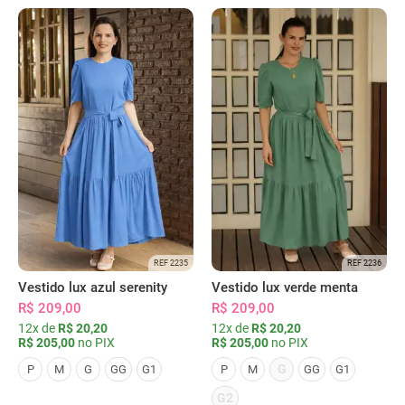
REF 2235
REF 2236
Vestido lux azul serenity
Vestido lux verde menta
R$ 209,00
R$ 209,00
12x de
R$ 20,20
12x de
R$ 20,20
R$ 205,00
no PIX
R$ 205,00
no PIX
G
P
M
G
GG
G1
P
M
GG
G1
G2