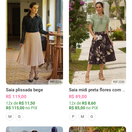
REF 2216
REF 2230
Saia plissada bege
Saia midi preta flores com bolsos
R$ 119,00
R$ 89,00
12x de
R$ 11,50
12x de
R$ 8,60
R$ 115,00
no PIX
R$ 85,00
no PIX
M
G
P
M
G