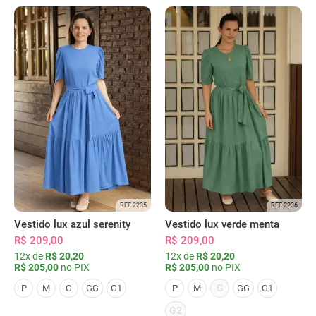
REF 2235
REF 2236
Vestido lux azul serenity
Vestido lux verde menta
R$ 209,00
R$ 209,00
12x de
R$ 20,20
12x de
R$ 20,20
R$ 205,00
no PIX
R$ 205,00
no PIX
G
P
M
G
GG
G1
P
M
GG
G1
G2