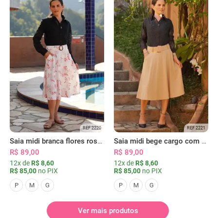
REF 2220
REF 2221
Saia midi branca flores rosas com bolsos
Saia midi bege cargo com bolsos
R$ 89,00
R$ 89,00
12x de
R$ 8,60
12x de
R$ 8,60
R$ 85,00
no PIX
R$ 85,00
no PIX
P
M
G
P
M
G
Ver mais produtos