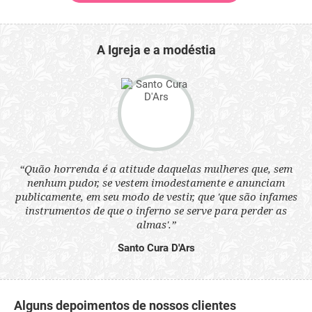
A Igreja e a modéstia
 a
“Quão horrenda é a atitude daquelas mulheres que, sem
“N
s
nenhum pudor, se vestem imodestamente e anunciam
q
ne.
publicamente, em seu modo de vestir, que 'que são infames
ou
instrumentos de que o inferno se serve para perder as
aq
almas'.”
Santo Cura D'Ars
Alguns depoimentos de nossos clientes