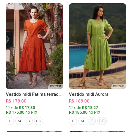
REF 2191
REF 2208
Vestido midi Fátima terracota
Vestido midi Aurora
R$ 179,00
R$ 189,00
12x de
R$ 17,30
12x de
R$ 18,27
R$ 175,00
no PIX
R$ 185,00
no PIX
G
GG
P
M
G
GG
P
M