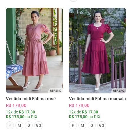
REF 2189
REF 2190
Vestido midi Fátima rosê
Vestido midi Fátima marsala
R$ 179,00
R$ 179,00
12x de
R$ 17,30
12x de
R$ 17,30
R$ 175,00
no PIX
R$ 175,00
no PIX
P
M
G
GG
P
M
G
GG