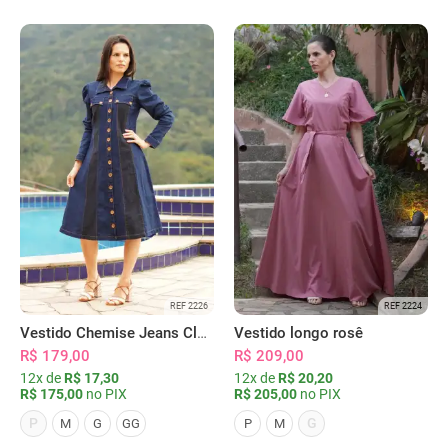
REF 2226
REF 2224
Vestido Chemise Jeans Clássica Serena
Vestido longo rosê
R$ 179,00
R$ 209,00
12x de
R$ 17,30
12x de
R$ 20,20
R$ 175,00
no PIX
R$ 205,00
no PIX
P
G
M
G
GG
P
M