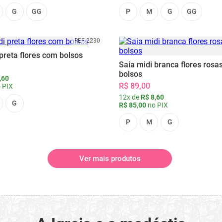
G
GG
P
M
G
GG
REF 2230
preta flores com bolsos
Saia midi branca flores rosa
bolsos
,60
R$ 89,00
 PIX
12x de
R$ 8,60
G
R$ 85,00
no PIX
P
M
G
Ver mais produtos