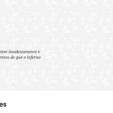
tem imodestamente e
tos de que o inferno
es