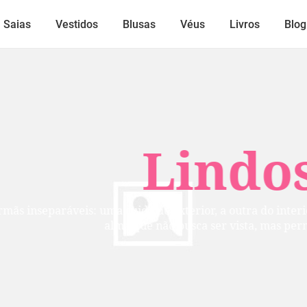
Saias
Vestidos
Blusas
Véus
Livros
Blog
Lindos
mãs inseparáveis: uma cuida do exterior, a outra do inte
alma que não busca ser vista, mas per