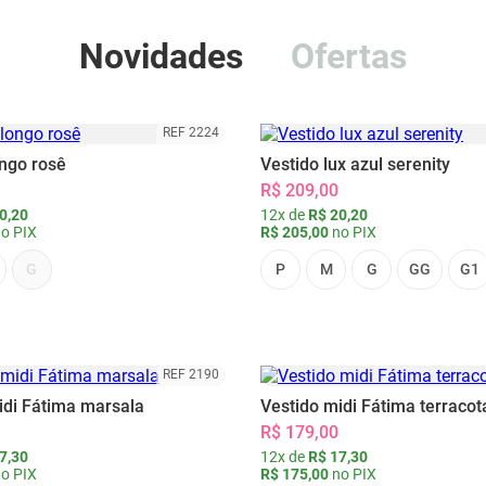
Novidades
Ofertas
REF 2224
ongo rosê
Vestido lux azul serenity
R$ 209,00
0,20
12x de
R$ 20,20
o PIX
R$ 205,00
no PIX
G
P
M
G
GG
G1
REF 2190
idi Fátima marsala
Vestido midi Fátima terracot
R$ 179,00
7,30
12x de
R$ 17,30
o PIX
R$ 175,00
no PIX