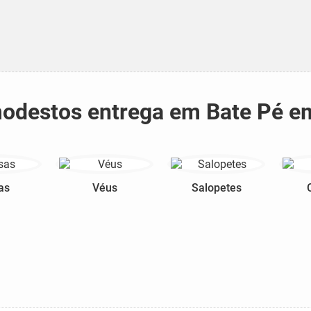
 modestos entrega em Bate Pé em
as
Véus
Salopetes