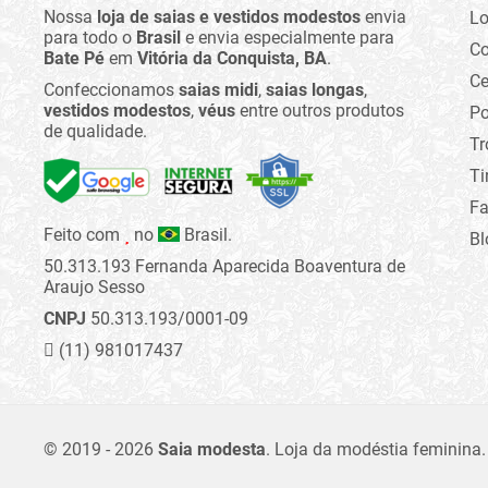
Nossa
loja de saias e vestidos modestos
envia
Lo
para todo o
Brasil
e envia especialmente para
C
Bate Pé
em
Vitória da Conquista, BA
.
Ce
Confeccionamos
saias midi
,
saias longas
,
vestidos modestos
,
véus
entre outros produtos
Po
de qualidade.
Tr
Ti
Fa
Feito com
no
Brasil.
Bl
50.313.193 Fernanda Aparecida Boaventura de
Araujo Sesso
CNPJ
50.313.193/0001-09
(11) 981017437
© 2019 - 2026
Saia modesta
.
Loja da modéstia feminina.