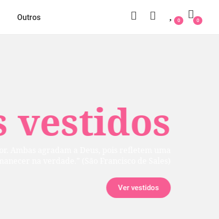
Outros
0
0
 vestidos
rior. Ambas agradam a Deus, pois refletem uma
manecer na verdade.” (São Francisco de Sales)
Ver vestidos