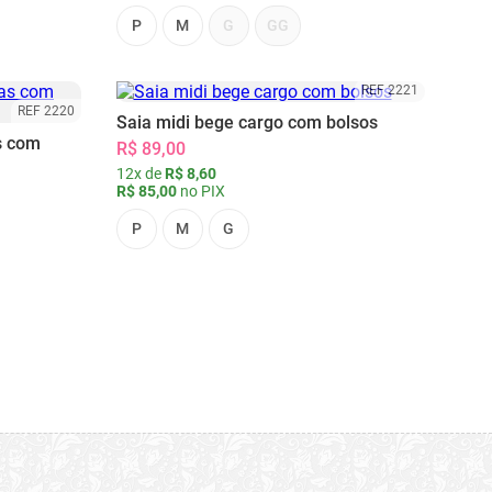
P
M
G
GG
REF 2221
REF 2220
Saia midi bege cargo com bolsos
s com
R$ 89,00
12x de
R$ 8,60
R$ 85,00
no PIX
P
M
G