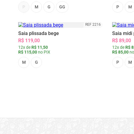
P
M
G
GG
P
M
REF 2216
Saia plissada bege
Saia midi 
R$ 119,00
R$ 89,00
12x de
R$ 11,50
12x de
R$ 8
R$ 115,00
no PIX
R$ 85,00
no
M
G
P
M