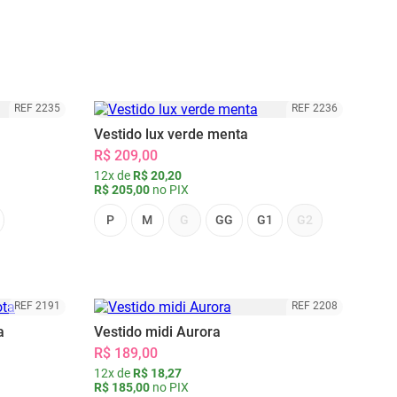
REF 2235
REF 2236
Vestido lux verde menta
R$ 209,00
12x de
R$ 20,20
R$ 205,00
no PIX
P
M
G
GG
G1
G2
REF 2191
REF 2208
a
Vestido midi Aurora
R$ 189,00
12x de
R$ 18,27
R$ 185,00
no PIX