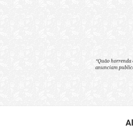
“Quão horrenda é 
anunciam publicame
A