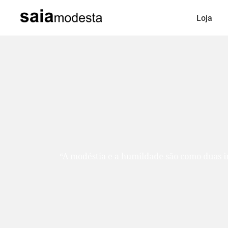
Loja
“A modéstia e a humildade são como duas ir