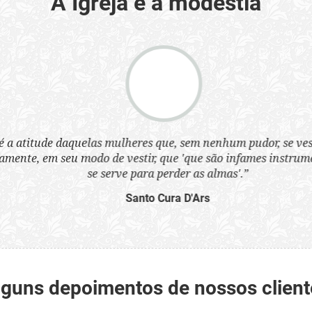
A Igreja e a modéstia
a atitude daquelas mulheres que, sem nenhum pudor, se ves
nte, em seu modo de vestir, que 'que são infames instrumen
se serve para perder as almas'.”
Santo Cura D'Ars
lguns depoimentos de nossos client