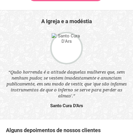
A Igreja e a modéstia
 a
“Quão horrenda é a atitude daquelas mulheres que, sem
“N
s
nenhum pudor, se vestem imodestamente e anunciam
q
ne.
publicamente, em seu modo de vestir, que 'que são infames
ou
instrumentos de que o inferno se serve para perder as
aq
almas'.”
Santo Cura D'Ars
Alguns depoimentos de nossos clientes