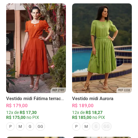
REF 2191
REF 2208
Vestido midi Fátima terracota
Vestido midi Aurora
R$ 179,00
R$ 189,00
12x de
R$ 17,30
12x de
R$ 18,27
R$ 175,00
no PIX
R$ 185,00
no PIX
G
GG
P
M
G
GG
P
M