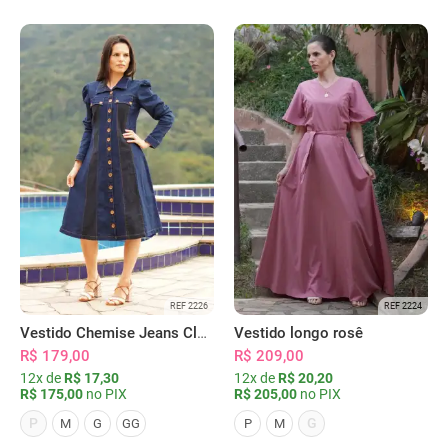
REF 2226
REF 2224
Vestido Chemise Jeans Clássica Serena
Vestido longo rosê
R$ 179,00
R$ 209,00
12x de
R$ 17,30
12x de
R$ 20,20
R$ 175,00
no PIX
R$ 205,00
no PIX
P
G
M
G
GG
P
M