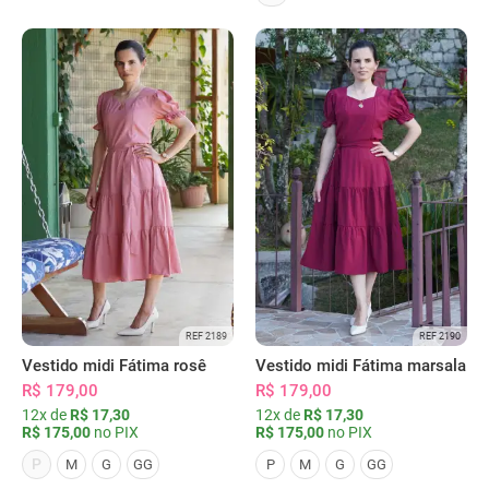
REF 2189
REF 2190
Vestido midi Fátima rosê
Vestido midi Fátima marsala
R$ 179,00
R$ 179,00
12x de
R$ 17,30
12x de
R$ 17,30
R$ 175,00
no PIX
R$ 175,00
no PIX
P
M
G
GG
P
M
G
GG