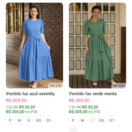
REF 2235
REF 2236
Vestido lux azul serenity
Vestido lux verde menta
R$ 209,00
R$ 209,00
12x de
R$ 20,20
12x de
R$ 20,20
R$ 205,00
no PIX
R$ 205,00
no PIX
G
P
M
G
GG
G1
P
M
GG
G1
G2