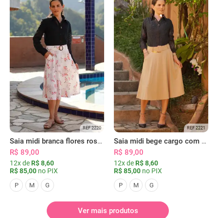
REF 2220
REF 2221
Saia midi branca flores rosas com bolsos
Saia midi bege cargo com bolsos
R$ 89,00
R$ 89,00
12x de
R$ 8,60
12x de
R$ 8,60
R$ 85,00
no PIX
R$ 85,00
no PIX
P
M
G
P
M
G
Ver mais produtos