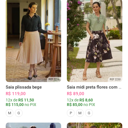
REF 2216
REF 2230
Saia plissada bege
Saia midi preta flores com bolsos
R$ 119,00
R$ 89,00
12x de
R$ 11,50
12x de
R$ 8,60
R$ 115,00
no PIX
R$ 85,00
no PIX
M
G
P
M
G