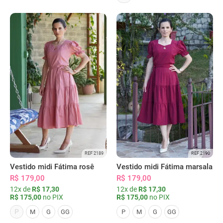
REF 2189
REF 2190
Vestido midi Fátima rosê
Vestido midi Fátima marsala
R$ 179,00
R$ 179,00
12x de
R$ 17,30
12x de
R$ 17,30
R$ 175,00
no PIX
R$ 175,00
no PIX
P
M
G
GG
P
M
G
GG