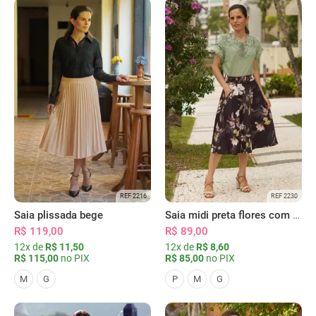
REF 2216
REF 2230
Saia plissada bege
Saia midi preta flores com bolsos
R$ 119,00
R$ 89,00
12x de
R$ 11,50
12x de
R$ 8,60
R$ 115,00
no PIX
R$ 85,00
no PIX
M
G
P
M
G