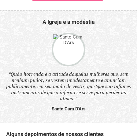
A Igreja e a modéstia
 a
“Quão horrenda é a atitude daquelas mulheres que, sem
“N
s
nenhum pudor, se vestem imodestamente e anunciam
q
ne.
publicamente, em seu modo de vestir, que 'que são infames
ou
instrumentos de que o inferno se serve para perder as
aq
almas'.”
Santo Cura D'Ars
Alguns depoimentos de nossos clientes