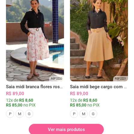
REF 2220
REF 2221
Saia midi branca flores rosas com bolsos
Saia midi bege cargo com bolsos
R$ 89,00
R$ 89,00
12x de
R$ 8,60
12x de
R$ 8,60
R$ 85,00
no PIX
R$ 85,00
no PIX
P
M
G
P
M
G
Ver mais produtos