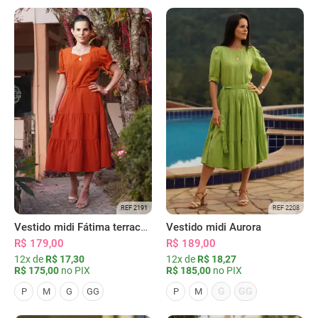
REF 2191
REF 2208
Vestido midi Fátima terracota
Vestido midi Aurora
R$ 179,00
R$ 189,00
12x de
R$ 17,30
12x de
R$ 18,27
R$ 175,00
no PIX
R$ 185,00
no PIX
G
GG
P
M
G
GG
P
M