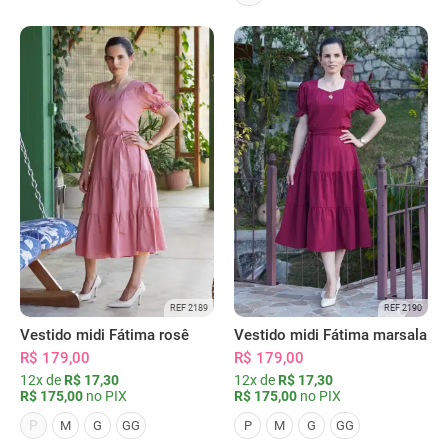
REF 2189
REF 2190
Vestido midi Fátima rosê
Vestido midi Fátima marsala
R$ 179,00
R$ 179,00
12x de
R$ 17,30
12x de
R$ 17,30
R$ 175,00
no PIX
R$ 175,00
no PIX
P
M
G
GG
P
M
G
GG