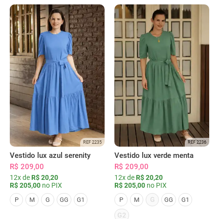
REF 2235
REF 2236
Vestido lux azul serenity
Vestido lux verde menta
R$ 209,00
R$ 209,00
12x de
R$ 20,20
12x de
R$ 20,20
R$ 205,00
no PIX
R$ 205,00
no PIX
G
P
M
G
GG
G1
P
M
GG
G1
G2