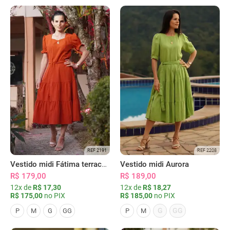
REF 2191
REF 2208
Vestido midi Fátima terracota
Vestido midi Aurora
R$ 179,00
R$ 189,00
12x de
R$ 17,30
12x de
R$ 18,27
R$ 175,00
no PIX
R$ 185,00
no PIX
G
GG
P
M
G
GG
P
M