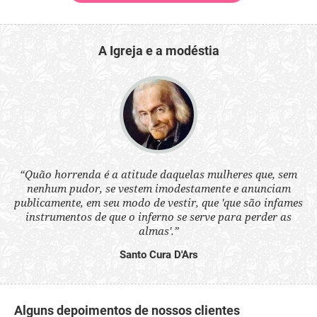
A Igreja e a modéstia
 a
“Quão horrenda é a atitude daquelas mulheres que, sem
“N
s
nenhum pudor, se vestem imodestamente e anunciam
q
ne.
publicamente, em seu modo de vestir, que 'que são infames
ou
instrumentos de que o inferno se serve para perder as
aq
almas'.”
Santo Cura D'Ars
Alguns depoimentos de nossos clientes