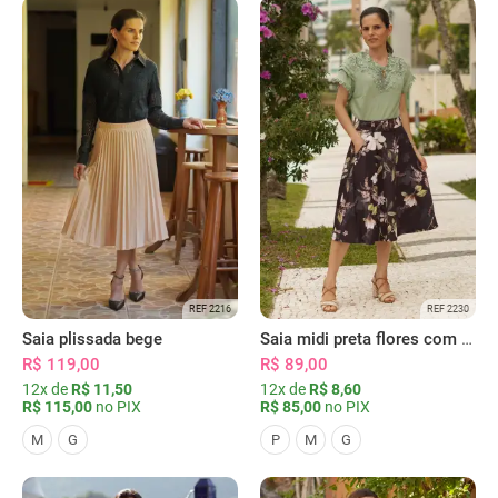
REF 2216
REF 2230
Saia plissada bege
Saia midi preta flores com bolsos
R$ 119,00
R$ 89,00
12x de
R$ 11,50
12x de
R$ 8,60
R$ 115,00
no PIX
R$ 85,00
no PIX
M
G
P
M
G