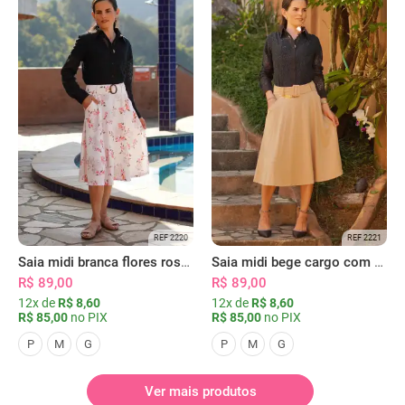
REF 2220
REF 2221
Saia midi branca flores rosas com bolsos
Saia midi bege cargo com bolsos
R$ 89,00
R$ 89,00
12x de
R$ 8,60
12x de
R$ 8,60
R$ 85,00
no PIX
R$ 85,00
no PIX
P
M
G
P
M
G
Ver mais produtos