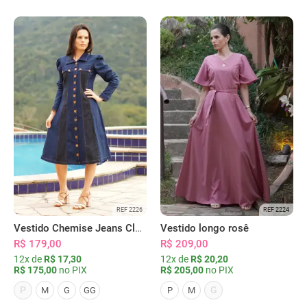
REF 2226
REF 2224
Vestido Chemise Jeans Clássica Serena
Vestido longo rosê
R$ 179,00
R$ 209,00
12x de
R$ 17,30
12x de
R$ 20,20
R$ 175,00
no PIX
R$ 205,00
no PIX
P
G
M
G
GG
P
M