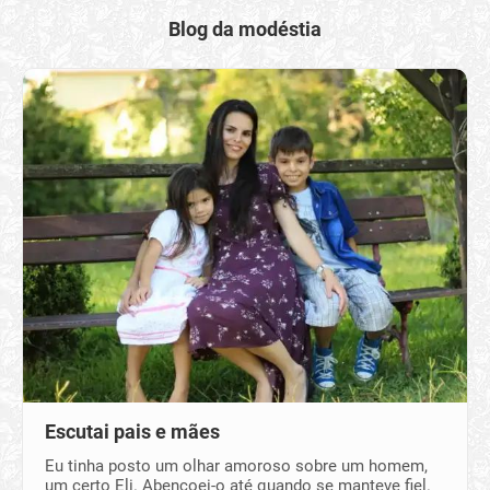
Blog da modéstia
Escutai pais e mães
Eu tinha posto um olhar amoroso sobre um homem,
um certo Eli. Abençoei-o até quando se manteve fiel.