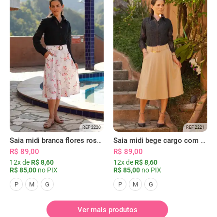
REF 2220
REF 2221
Saia midi branca flores rosas com bolsos
Saia midi bege cargo com bolsos
R$ 89,00
R$ 89,00
12x de
R$ 8,60
12x de
R$ 8,60
R$ 85,00
no PIX
R$ 85,00
no PIX
P
M
G
P
M
G
Ver mais produtos