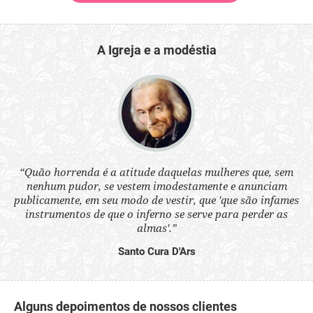
A Igreja e a modéstia
 a
“Quão horrenda é a atitude daquelas mulheres que, sem
“N
s
nenhum pudor, se vestem imodestamente e anunciam
q
ne.
publicamente, em seu modo de vestir, que 'que são infames
ou
instrumentos de que o inferno se serve para perder as
aq
almas'.”
Santo Cura D'Ars
Alguns depoimentos de nossos clientes