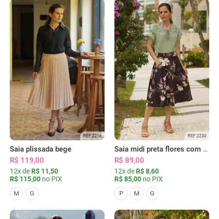
REF 2216
REF 2230
Saia plissada bege
Saia midi preta flores com bolsos
R$ 119,00
R$ 89,00
12x de
R$ 11,50
12x de
R$ 8,60
R$ 115,00
no PIX
R$ 85,00
no PIX
M
G
P
M
G