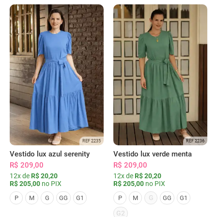
REF 2235
REF 2236
Vestido lux azul serenity
Vestido lux verde menta
R$ 209,00
R$ 209,00
12x de
R$ 20,20
12x de
R$ 20,20
R$ 205,00
no PIX
R$ 205,00
no PIX
G
P
M
G
GG
G1
P
M
GG
G1
G2