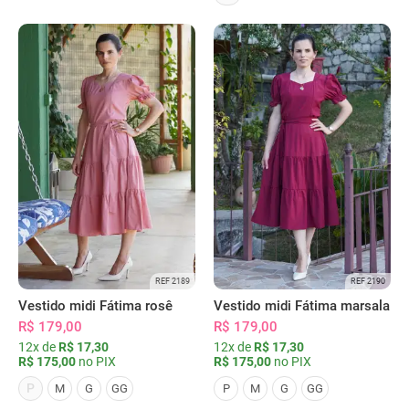
REF 2189
REF 2190
Vestido midi Fátima rosê
Vestido midi Fátima marsala
R$ 179,00
R$ 179,00
12x de
R$ 17,30
12x de
R$ 17,30
R$ 175,00
no PIX
R$ 175,00
no PIX
P
M
G
GG
P
M
G
GG