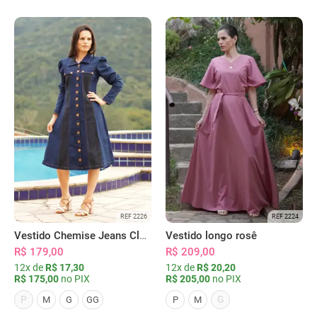
REF 2226
REF 2224
Vestido Chemise Jeans Clássica Serena
Vestido longo rosê
R$ 179,00
R$ 209,00
12x de
R$ 17,30
12x de
R$ 20,20
R$ 175,00
no PIX
R$ 205,00
no PIX
P
G
M
G
GG
P
M