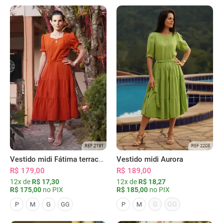
REF 2191
REF 2208
Vestido midi Fátima terracota
Vestido midi Aurora
R$ 179,00
R$ 189,00
12x de
R$ 17,30
12x de
R$ 18,27
R$ 175,00
no PIX
R$ 185,00
no PIX
G
GG
P
M
G
GG
P
M