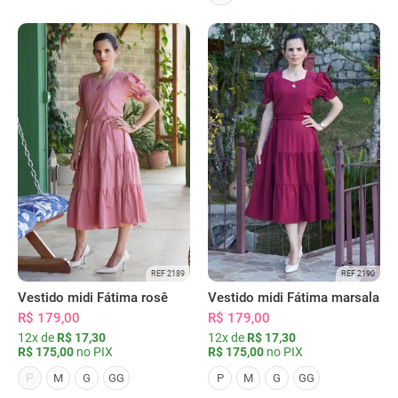
REF 2189
REF 2190
Vestido midi Fátima rosê
Vestido midi Fátima marsala
R$ 179,00
R$ 179,00
12x de
R$ 17,30
12x de
R$ 17,30
R$ 175,00
no PIX
R$ 175,00
no PIX
P
M
G
GG
P
M
G
GG