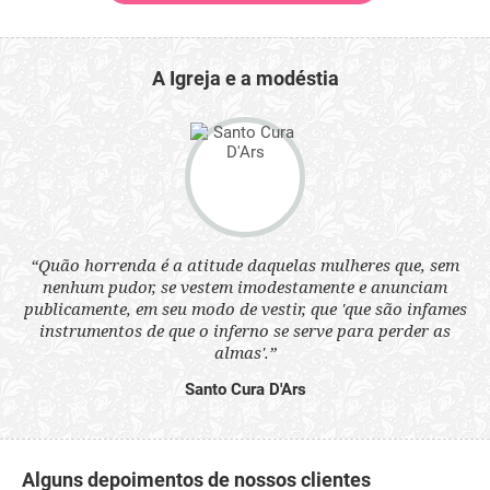
A Igreja e a modéstia
 a
“Quão horrenda é a atitude daquelas mulheres que, sem
“N
s
nenhum pudor, se vestem imodestamente e anunciam
q
ne.
publicamente, em seu modo de vestir, que 'que são infames
ou
instrumentos de que o inferno se serve para perder as
aq
almas'.”
Santo Cura D'Ars
Alguns depoimentos de nossos clientes