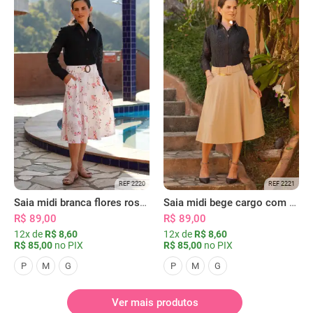
REF 2220
REF 2221
Saia midi branca flores rosas com bolsos
Saia midi bege cargo com bolsos
R$ 89,00
R$ 89,00
12x de
R$ 8,60
12x de
R$ 8,60
R$ 85,00
no PIX
R$ 85,00
no PIX
P
M
G
P
M
G
Ver mais produtos