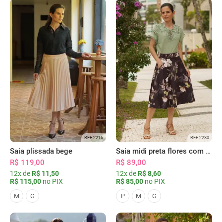
REF 2216
REF 2230
Saia plissada bege
Saia midi preta flores com bolsos
R$ 119,00
R$ 89,00
12x de
R$ 11,50
12x de
R$ 8,60
R$ 115,00
no PIX
R$ 85,00
no PIX
M
G
P
M
G