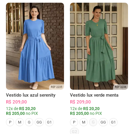
REF 2235
REF 2236
Vestido lux azul serenity
Vestido lux verde menta
R$ 209,00
R$ 209,00
12x de
R$ 20,20
12x de
R$ 20,20
R$ 205,00
no PIX
R$ 205,00
no PIX
G
P
M
G
GG
G1
P
M
GG
G1
G2