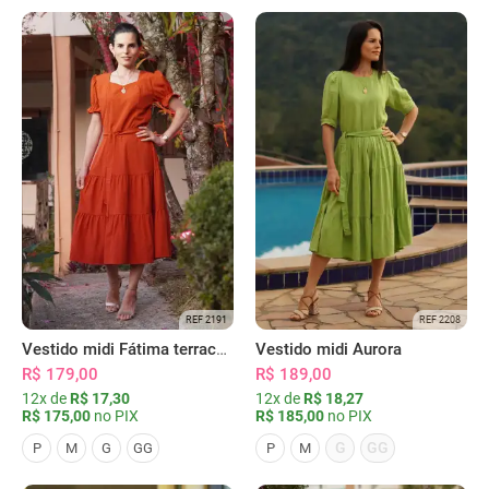
REF 2191
REF 2208
Vestido midi Fátima terracota
Vestido midi Aurora
R$ 179,00
R$ 189,00
12x de
R$ 17,30
12x de
R$ 18,27
R$ 175,00
no PIX
R$ 185,00
no PIX
G
GG
P
M
G
GG
P
M