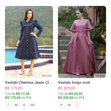
REF 2226
REF 2224
Vestido Chemise Jeans Clássica Serena
Vestido longo rosê
R$ 179,00
R$ 209,00
12x de
R$ 17,30
12x de
R$ 20,20
R$ 175,00
no PIX
R$ 205,00
no PIX
P
G
M
G
GG
P
M