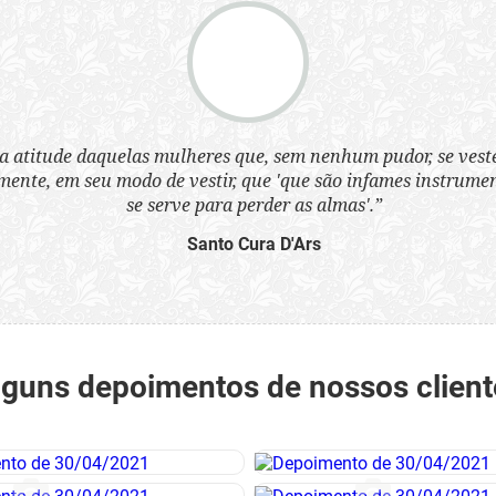
a atitude daquelas mulheres que, sem nenhum pudor, se ves
nte, em seu modo de vestir, que 'que são infames instrumen
se serve para perder as almas'.”
Santo Cura D'Ars
lguns depoimentos de nossos client