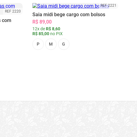
REF 2221
REF 2220
Saia midi bege cargo com bolsos
s com
R$ 89,00
12x de
R$ 8,60
R$ 85,00
no PIX
P
M
G