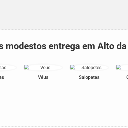
dos modestos entrega em Alto d
as
Véus
Salopetes