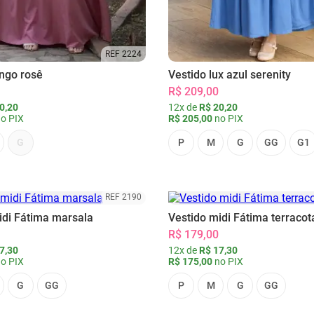
REF 2224
ongo rosê
Vestido lux azul serenity
R$ 209,00
0,20
12x de
R$ 20,20
o PIX
R$ 205,00
no PIX
G
P
M
G
GG
G1
REF 2190
idi Fátima marsala
Vestido midi Fátima terracot
R$ 179,00
7,30
12x de
R$ 17,30
o PIX
R$ 175,00
no PIX
G
GG
P
M
G
GG