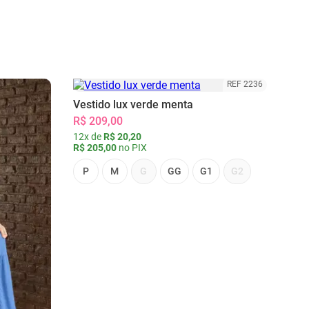
REF 2236
Vestido lux verde menta
R$ 209,00
12x de
R$ 20,20
R$ 205,00
no PIX
P
M
G
GG
G1
G2