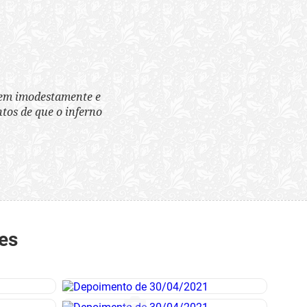
tem imodestamente e
tos de que o inferno
es