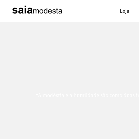
Loja
“A modéstia e a humildade são como duas ir