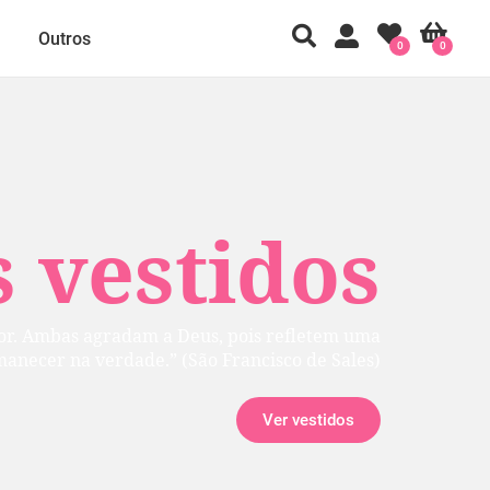
Outros
0
0
 vestidos
rior. Ambas agradam a Deus, pois refletem uma
manecer na verdade.” (São Francisco de Sales)
Ver vestidos