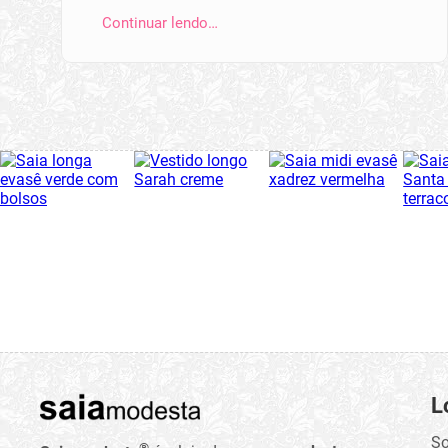
Continuar lendo…
L
So
®