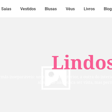
Saias
Vestidos
Blusas
Véus
Livros
Blog
Lindos
mãs inseparáveis: uma cuida do exterior, a outra do inte
alma que não busca ser vista, mas per