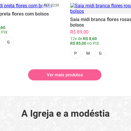
REF 2230
preta flores com bolsos
Saia midi branca flores rosa
bolsos
,60
R$ 89,00
 PIX
12x de
R$ 8,60
G
R$ 85,00
no PIX
P
M
G
Ver mais produtos
A Igreja e a modéstia