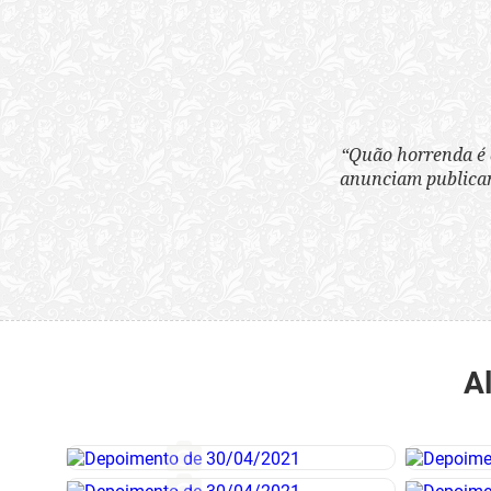
“Quão horrenda é 
anunciam publicame
A