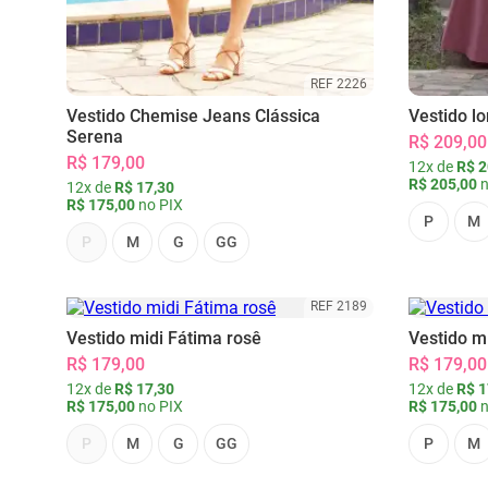
REF 2226
Vestido Chemise Jeans Clássica
Vestido l
Serena
R$ 209,00
R$ 179,00
12x de
R$ 2
R$ 205,00
n
12x de
R$ 17,30
R$ 175,00
no PIX
P
M
P
M
G
GG
REF 2189
Vestido midi Fátima rosê
Vestido m
R$ 179,00
R$ 179,00
12x de
R$ 17,30
12x de
R$ 1
R$ 175,00
no PIX
R$ 175,00
n
P
M
G
GG
P
M