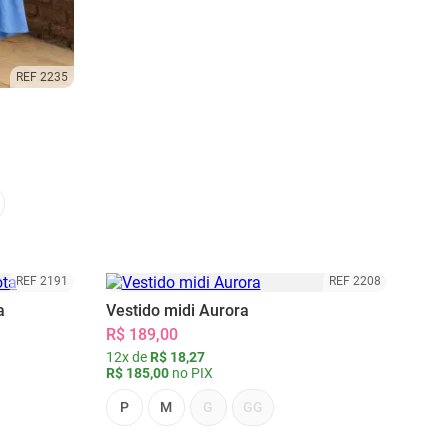
REF 2235
REF 2191
REF 2208
a
Vestido midi Aurora
R$ 189,00
12x de
R$ 18,27
R$ 185,00
no PIX
P
M
G
GG