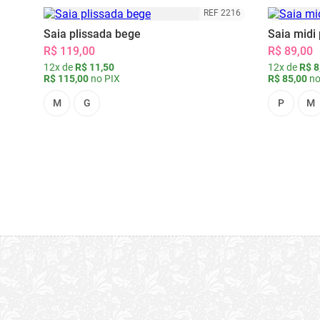
REF 2216
Saia plissada bege
Saia midi 
R$ 119,00
R$ 89,00
12x de
R$ 11,50
12x de
R$ 8
R$ 115,00
no PIX
R$ 85,00
no
M
G
P
M