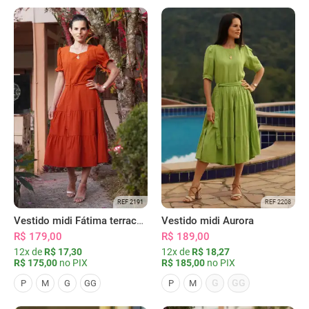
REF 2191
REF 2208
Vestido midi Fátima terracota
Vestido midi Aurora
R$ 179,00
R$ 189,00
12x de
R$ 17,30
12x de
R$ 18,27
R$ 175,00
no PIX
R$ 185,00
no PIX
G
GG
P
M
G
GG
P
M