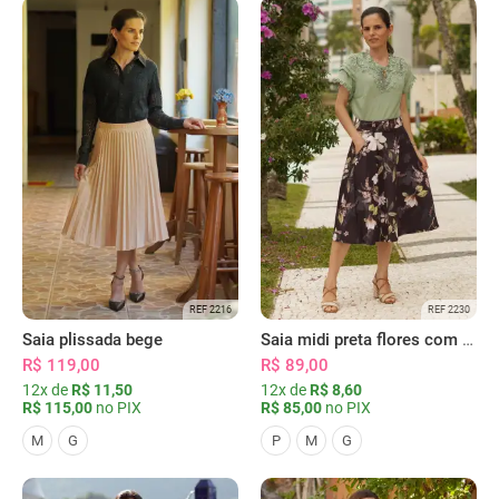
REF 2216
REF 2230
Saia plissada bege
Saia midi preta flores com bolsos
R$ 119,00
R$ 89,00
12x de
R$ 11,50
12x de
R$ 8,60
R$ 115,00
no PIX
R$ 85,00
no PIX
M
G
P
M
G