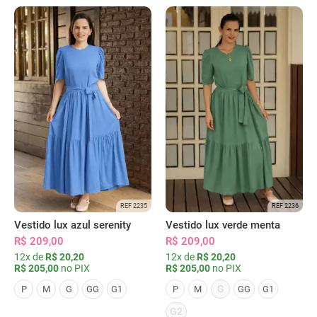
REF 2235
REF 2236
Vestido lux azul serenity
Vestido lux verde menta
R$ 209,00
R$ 209,00
12x de
R$ 20,20
12x de
R$ 20,20
R$ 205,00
no PIX
R$ 205,00
no PIX
G
P
M
G
GG
G1
P
M
GG
G1
G2