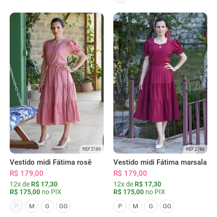
REF 2189
REF 2190
Vestido midi Fátima rosê
Vestido midi Fátima marsala
R$ 179,00
R$ 179,00
12x de
R$ 17,30
12x de
R$ 17,30
R$ 175,00
no PIX
R$ 175,00
no PIX
P
M
G
GG
P
M
G
GG