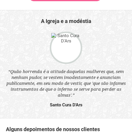
A Igreja e a modéstia
 a
“Quão horrenda é a atitude daquelas mulheres que, sem
“N
s
nenhum pudor, se vestem imodestamente e anunciam
q
ne.
publicamente, em seu modo de vestir, que 'que são infames
ou
instrumentos de que o inferno se serve para perder as
aq
almas'.”
Santo Cura D'Ars
Alguns depoimentos de nossos clientes