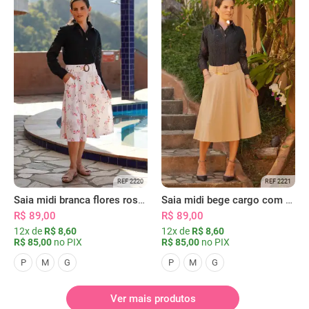
REF 2220
REF 2221
Saia midi branca flores rosas com bolsos
Saia midi bege cargo com bolsos
R$ 89,00
R$ 89,00
12x de
R$ 8,60
12x de
R$ 8,60
R$ 85,00
no PIX
R$ 85,00
no PIX
P
M
G
P
M
G
Ver mais produtos