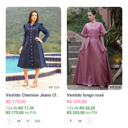
REF 2226
REF 2224
Vestido Chemise Jeans Clássica Serena
Vestido longo rosê
R$ 179,00
R$ 209,00
12x de
R$ 17,30
12x de
R$ 20,20
R$ 175,00
no PIX
R$ 205,00
no PIX
P
G
M
G
GG
P
M