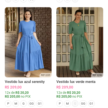
REF 2235
REF 2236
Vestido lux azul serenity
Vestido lux verde menta
R$ 209,00
R$ 209,00
12x de
R$ 20,20
12x de
R$ 20,20
R$ 205,00
no PIX
R$ 205,00
no PIX
G
P
M
G
GG
G1
P
M
GG
G1