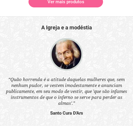
Ver mais produtos
A Igreja e a modéstia
 a
“Quão horrenda é a atitude daquelas mulheres que, sem
“N
s
nenhum pudor, se vestem imodestamente e anunciam
q
ne.
publicamente, em seu modo de vestir, que 'que são infames
ou
instrumentos de que o inferno se serve para perder as
aq
almas'.”
Santo Cura D'Ars