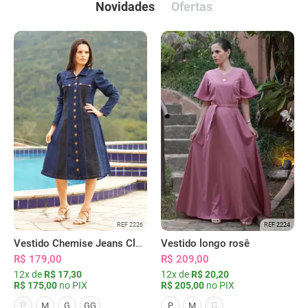
Novidades
Ofertas
REF 2226
REF 2224
Vestido Chemise Jeans Clássica Serena
Vestido longo rosê
R$ 179,00
R$ 209,00
12x de
R$ 17,30
12x de
R$ 20,20
R$ 175,00
no PIX
R$ 205,00
no PIX
P
G
M
G
GG
P
M