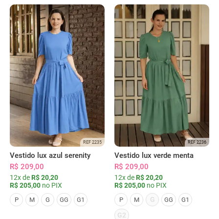
REF 2235
REF 2236
Vestido lux azul serenity
Vestido lux verde menta
R$ 209,00
R$ 209,00
12x de
R$ 20,20
12x de
R$ 20,20
R$ 205,00
no PIX
R$ 205,00
no PIX
G
P
M
G
GG
G1
P
M
GG
G1
G2