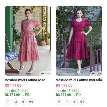
REF 2189
REF 2190
Vestido midi Fátima rosê
Vestido midi Fátima marsala
R$ 179,00
R$ 179,00
12x de
R$ 17,30
12x de
R$ 17,30
R$ 175,00
no PIX
R$ 175,00
no PIX
P
M
G
GG
P
M
G
GG