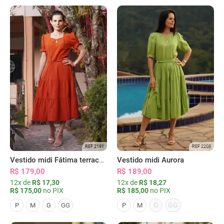
REF 2191
REF 2208
Vestido midi Fátima terracota
Vestido midi Aurora
R$ 179,00
R$ 189,00
12x de
R$ 17,30
12x de
R$ 18,27
R$ 175,00
no PIX
R$ 185,00
no PIX
G
GG
P
M
G
GG
P
M