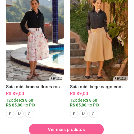
REF 2220
REF 2221
Saia midi branca flores rosas com bolsos
Saia midi bege cargo com bolsos
R$ 89,00
R$ 89,00
12x de
R$ 8,60
12x de
R$ 8,60
R$ 85,00
no PIX
R$ 85,00
no PIX
P
M
G
P
M
G
Ver mais produtos