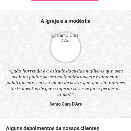
A Igreja e a modéstia
 a
“Quão horrenda é a atitude daquelas mulheres que, sem
“N
s
nenhum pudor, se vestem imodestamente e anunciam
q
ne.
publicamente, em seu modo de vestir, que 'que são infames
ou
instrumentos de que o inferno se serve para perder as
aq
almas'.”
Santo Cura D'Ars
Alguns depoimentos de nossos clientes