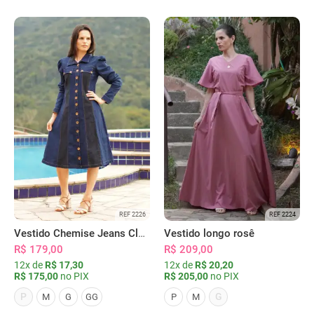
REF 2226
REF 2224
Vestido Chemise Jeans Clássica Serena
Vestido longo rosê
R$ 179,00
R$ 209,00
12x de
R$ 17,30
12x de
R$ 20,20
R$ 175,00
no PIX
R$ 205,00
no PIX
P
G
M
G
GG
P
M