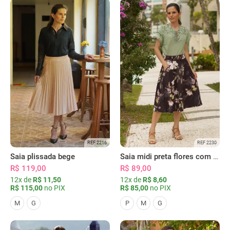
REF 2216
REF 2230
Saia plissada bege
Saia midi preta flores com bolsos
R$ 119,00
R$ 89,00
12x de
R$ 11,50
12x de
R$ 8,60
R$ 115,00
no PIX
R$ 85,00
no PIX
M
G
P
M
G