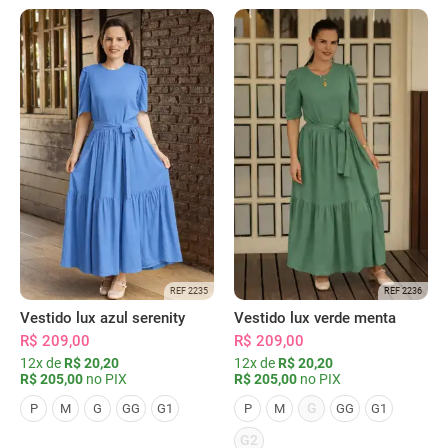
REF 2235
REF 2236
Vestido lux azul serenity
Vestido lux verde menta
R$ 209,00
R$ 209,00
12x de
R$ 20,20
12x de
R$ 20,20
R$ 205,00
no PIX
R$ 205,00
no PIX
G
P
M
G
GG
G1
P
M
GG
G1
G2