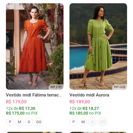
REF 2191
REF 2208
Vestido midi Fátima terracota
Vestido midi Aurora
R$ 179,00
R$ 189,00
12x de
R$ 17,30
12x de
R$ 18,27
R$ 175,00
no PIX
R$ 185,00
no PIX
G
GG
P
M
G
GG
P
M