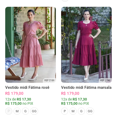
REF 2189
REF 2190
Vestido midi Fátima rosê
Vestido midi Fátima marsala
R$ 179,00
R$ 179,00
12x de
R$ 17,30
12x de
R$ 17,30
R$ 175,00
no PIX
R$ 175,00
no PIX
P
M
G
GG
P
M
G
GG