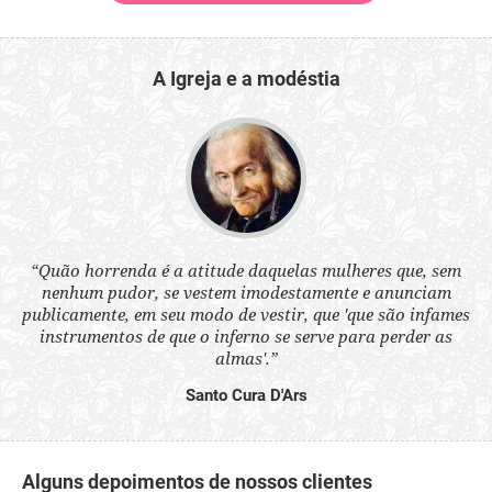
A Igreja e a modéstia
 a
“Quão horrenda é a atitude daquelas mulheres que, sem
“N
s
nenhum pudor, se vestem imodestamente e anunciam
q
ne.
publicamente, em seu modo de vestir, que 'que são infames
ou
instrumentos de que o inferno se serve para perder as
aq
almas'.”
Santo Cura D'Ars
Alguns depoimentos de nossos clientes