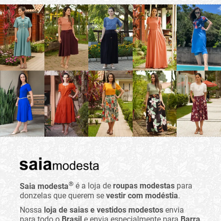
®
Saia modesta
é a loja de
roupas modestas
para
donzelas que querem se
vestir com modéstia
.
Nossa
loja de saias e vestidos modestos
envia
para todo o
Brasil
e envia especialmente para
Barra