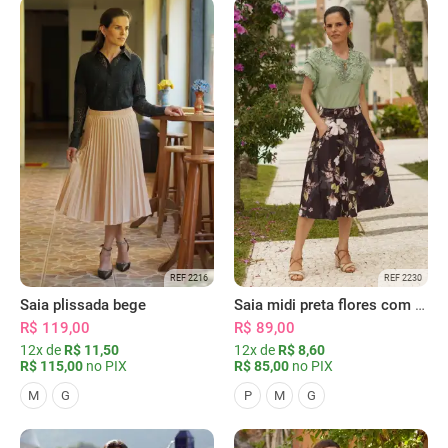
REF 2216
REF 2230
Saia plissada bege
Saia midi preta flores com bolsos
R$ 119,00
R$ 89,00
12x de
R$ 11,50
12x de
R$ 8,60
R$ 115,00
no PIX
R$ 85,00
no PIX
M
G
P
M
G