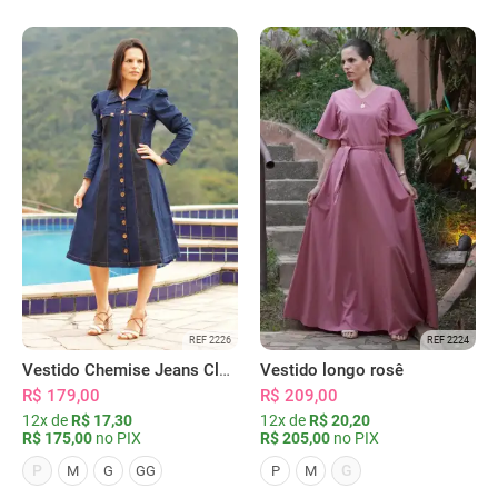
REF 2226
REF 2224
Vestido Chemise Jeans Clássica Serena
Vestido longo rosê
R$ 179,00
R$ 209,00
12x de
R$ 17,30
12x de
R$ 20,20
R$ 175,00
no PIX
R$ 205,00
no PIX
P
G
M
G
GG
P
M