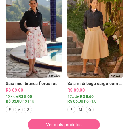
REF 2220
REF 2221
Saia midi branca flores rosas com bolsos
Saia midi bege cargo com bolsos
R$ 89,00
R$ 89,00
12x de
R$ 8,60
12x de
R$ 8,60
R$ 85,00
no PIX
R$ 85,00
no PIX
P
M
G
P
M
G
Ver mais produtos