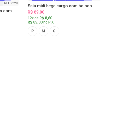
REF 2220
Saia midi bege cargo com bolsos
as com
R$ 89,00
12x de
R$ 8,60
R$ 85,00
no PIX
P
M
G