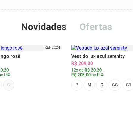
Novidades
Ofertas
REF 2224
ongo rosê
Vestido lux azul serenity
R$ 209,00
0,20
12x de
R$ 20,20
o PIX
R$ 205,00
no PIX
G
P
M
G
GG
G1