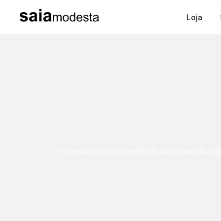
Loja
“A modéstia e a humildade são como duas ir