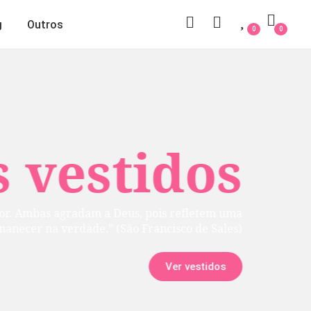
g
Outros
0
0
 vestidos
rior. Ambas agradam a Deus, pois refletem uma
manecer na verdade.” (São Francisco de Sales)
Ver vestidos