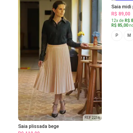
Saia midi
R$ 89,00
12x de
R$ 8
R$ 85,00
no
P
M
REF 2216
Saia plissada bege