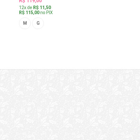
R$ 119,00
12x de
R$ 11,50
R$ 115,00
no PIX
M
G