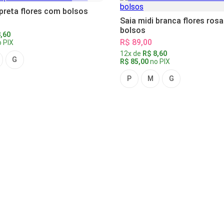
 preta flores com bolsos
Saia midi branca flores ros
bolsos
,60
R$ 89,00
 PIX
12x de
R$ 8,60
G
R$ 85,00
no PIX
P
M
G