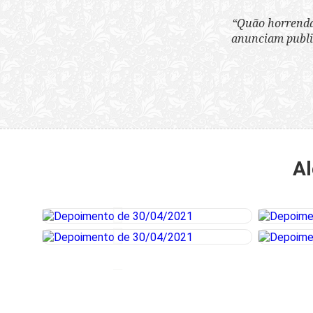
“Quão horrenda é 
anunciam publicame
Al