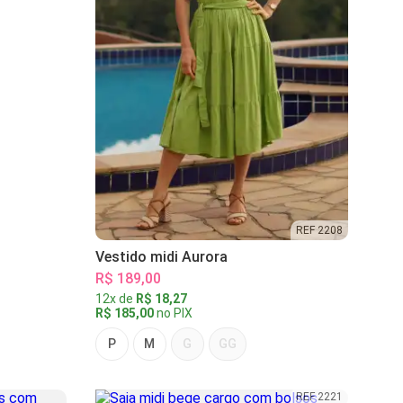
REF 2208
Vestido midi Aurora
R$ 189,00
12x de
R$ 18,27
R$ 185,00
no PIX
P
M
G
GG
REF 2221