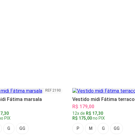
REF 2190
idi Fátima marsala
Vestido midi Fátima terraco
R$ 179,00
7,30
12x de
R$ 17,30
o PIX
R$ 175,00
no PIX
G
GG
P
M
G
GG