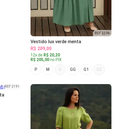
REF 2236
Vestido lux verde menta
R$ 209,00
12x de
R$ 20,20
R$ 205,00
no PIX
P
M
G
GG
G1
G2
REF 2191
ta