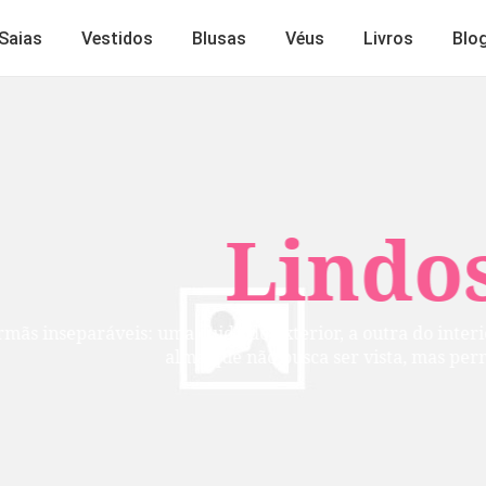
Saias
Vestidos
Blusas
Véus
Livros
Blo
Lindos
mãs inseparáveis: uma cuida do exterior, a outra do inte
alma que não busca ser vista, mas per