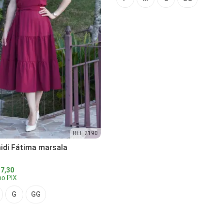
REF 2190
idi Fátima marsala
7,30
o PIX
G
GG