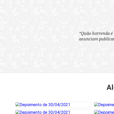
“Quão horrenda é 
anunciam publicame
Al