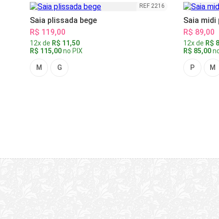
REF 2216
Saia plissada bege
Saia midi
R$ 119,00
R$ 89,00
12x de
R$ 11,50
12x de
R$ 8
R$ 115,00
no PIX
R$ 85,00
no
M
G
P
M