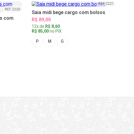
REF 2221
REF 2220
Saia midi bege cargo com bolsos
as com
R$ 89,00
12x de
R$ 8,60
R$ 85,00
no PIX
P
M
G