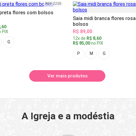
REF 2230
 preta flores com bolsos
Saia midi branca flores ros
bolsos
,60
R$ 89,00
 PIX
12x de
R$ 8,60
G
R$ 85,00
no PIX
P
M
G
Ver mais produtos
A Igreja e a modéstia