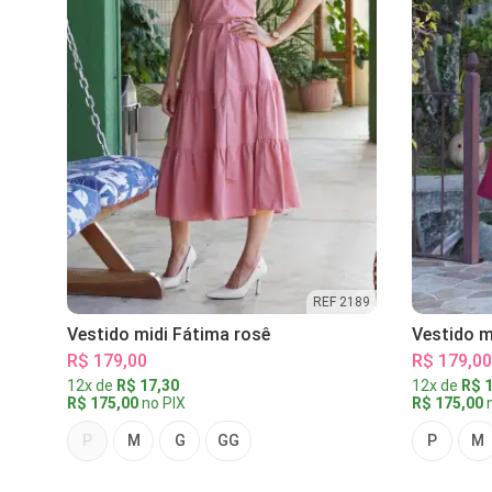
REF 2189
Vestido midi Fátima rosê
Vestido m
R$ 179,00
R$ 179,00
12x de
R$ 17,30
12x de
R$ 1
R$ 175,00
no PIX
R$ 175,00
n
P
M
G
GG
P
M