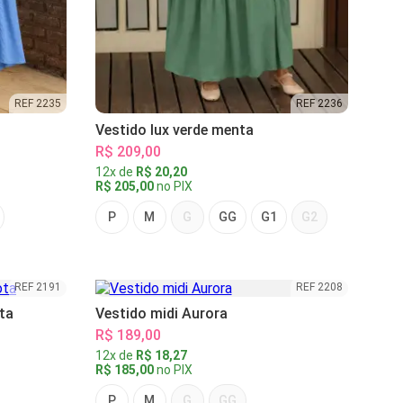
REF 2235
REF 2236
Vestido lux verde menta
R$ 209,00
12x de
R$ 20,20
R$ 205,00
no PIX
P
M
G
GG
G1
G2
REF 2191
REF 2208
ta
Vestido midi Aurora
R$ 189,00
12x de
R$ 18,27
R$ 185,00
no PIX
P
M
G
GG