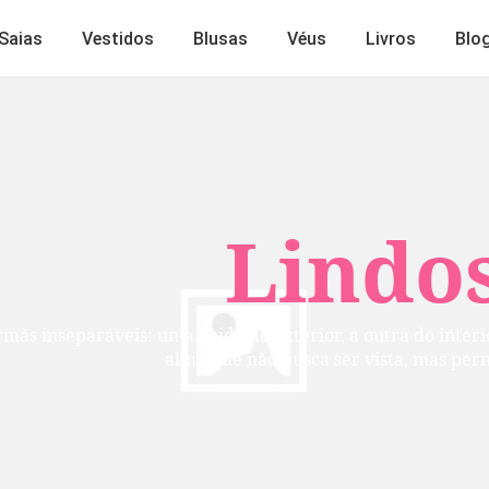
Saias
Vestidos
Blusas
Véus
Livros
Blo
Lindos
mãs inseparáveis: uma cuida do exterior, a outra do inte
alma que não busca ser vista, mas per