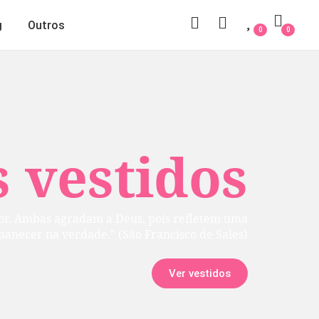
g
Outros
0
0
 vestidos
rior. Ambas agradam a Deus, pois refletem uma
manecer na verdade.” (São Francisco de Sales)
Ver vestidos