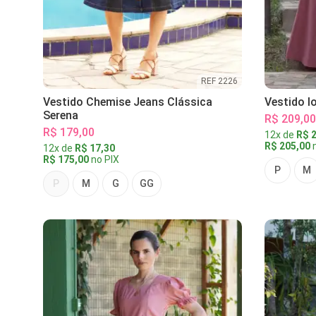
REF 2226
Vestido Chemise Jeans Clássica
Vestido l
Serena
R$ 209,00
R$ 179,00
12x de
R$ 2
R$ 205,00
n
12x de
R$ 17,30
R$ 175,00
no PIX
P
M
P
M
G
GG