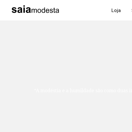
Loja
“A modéstia e a humildade são como duas ir