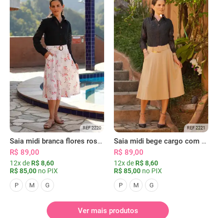
REF 2220
REF 2221
Saia midi branca flores rosas com bolsos
Saia midi bege cargo com bolsos
R$ 89,00
R$ 89,00
12x de
R$ 8,60
12x de
R$ 8,60
R$ 85,00
no PIX
R$ 85,00
no PIX
P
M
G
P
M
G
Ver mais produtos