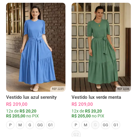
REF 2235
REF 2236
Vestido lux azul serenity
Vestido lux verde menta
R$ 209,00
R$ 209,00
12x de
R$ 20,20
12x de
R$ 20,20
R$ 205,00
no PIX
R$ 205,00
no PIX
G
P
M
G
GG
G1
P
M
GG
G1
G2