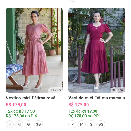
REF 2189
REF 2190
Vestido midi Fátima rosê
Vestido midi Fátima marsala
R$ 179,00
R$ 179,00
12x de
R$ 17,30
12x de
R$ 17,30
R$ 175,00
no PIX
R$ 175,00
no PIX
P
M
G
GG
P
M
G
GG