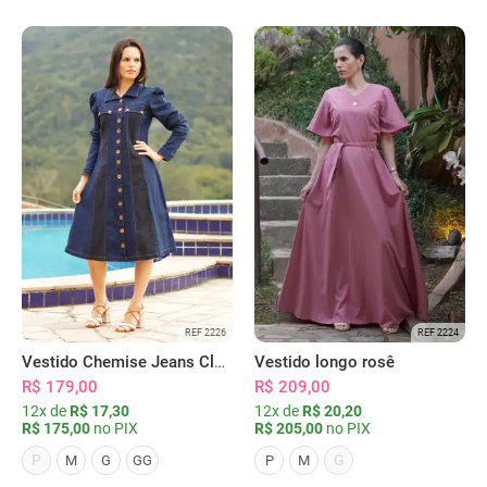
REF 2226
REF 2224
Vestido Chemise Jeans Clássica Serena
Vestido longo rosê
R$ 179,00
R$ 209,00
12x de
R$ 17,30
12x de
R$ 20,20
R$ 175,00
no PIX
R$ 205,00
no PIX
P
G
M
G
GG
P
M