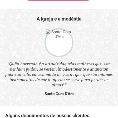
A Igreja e a modéstia
“Quão horrenda é a atitude daquelas mulheres que, sem
 a
“N
nenhum pudor, se vestem imodestamente e anunciam
s
q
publicamente, em seu modo de vestir, que 'que são infames
ne.
ou
instrumentos de que o inferno se serve para perder as
aq
almas'.”
Santo Cura D'Ars
Alguns depoimentos de nossos clientes