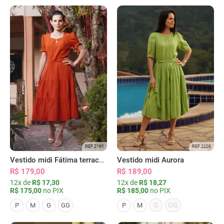
REF 2191
REF 2208
Vestido midi Fátima terracota
Vestido midi Aurora
R$ 179,00
R$ 189,00
12x de
R$ 17,30
12x de
R$ 18,27
R$ 175,00
no PIX
R$ 185,00
no PIX
G
GG
P
M
G
GG
P
M