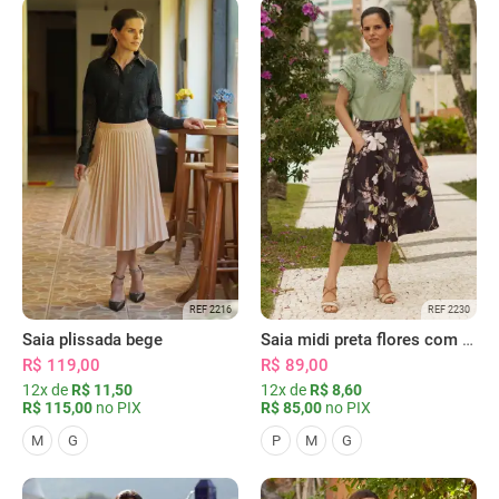
REF 2216
REF 2230
Saia plissada bege
Saia midi preta flores com bolsos
R$ 119,00
R$ 89,00
12x de
R$ 11,50
12x de
R$ 8,60
R$ 115,00
no PIX
R$ 85,00
no PIX
M
G
P
M
G