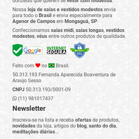
donzelas que querem se
vestir com modéstia
.
Nossa
loja de saias e vestidos modestos
envia
para todo o
Brasil
e envia especialmente para
Agenor de Campos
em
Mongaguá, SP
.
Confeccionamos
saias midi
,
saias longas
,
vestidos
modestos
,
véus
entre outros produtos de qualidade.
Feito com
no
Brasil.
50.313.193 Fernanda Aparecida Boaventura de
Araujo Sesso
CNPJ
50.313.193/0001-09
(11) 981017437
Newsletter
Inscreva-se na lista e receba
ofertas
de produtos,
novidades
da loja, artigos do
blog
,
santo do dia
,
meditações diárias
...