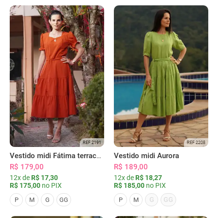
REF 2191
REF 2208
Vestido midi Fátima terracota
Vestido midi Aurora
R$ 179,00
R$ 189,00
12x de
R$ 17,30
12x de
R$ 18,27
R$ 175,00
no PIX
R$ 185,00
no PIX
G
GG
P
M
G
GG
P
M