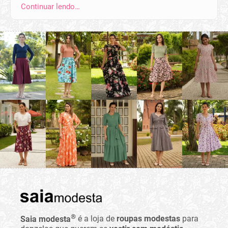
Continuar lendo…
®
Saia modesta
é a loja de
roupas modestas
para