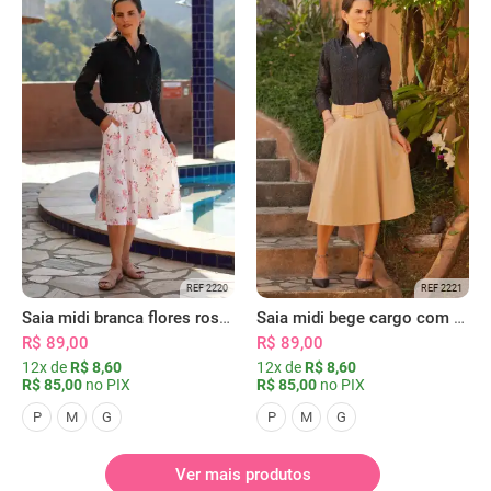
REF 2220
REF 2221
Saia midi branca flores rosas com bolsos
Saia midi bege cargo com bolsos
R$ 89,00
R$ 89,00
12x de
R$ 8,60
12x de
R$ 8,60
R$ 85,00
no PIX
R$ 85,00
no PIX
P
M
G
P
M
G
Ver mais produtos