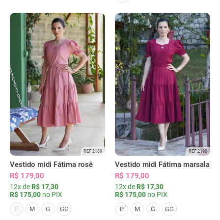
REF 2189
REF 2190
Vestido midi Fátima rosê
Vestido midi Fátima marsala
R$ 179,00
R$ 179,00
12x de
R$ 17,30
12x de
R$ 17,30
R$ 175,00
no PIX
R$ 175,00
no PIX
P
M
G
GG
P
M
G
GG