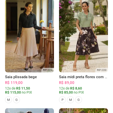
REF 2216
REF 2230
Saia plissada bege
Saia midi preta flores com bolsos
R$ 119,00
R$ 89,00
12x de
R$ 11,50
12x de
R$ 8,60
R$ 115,00
no PIX
R$ 85,00
no PIX
M
G
P
M
G