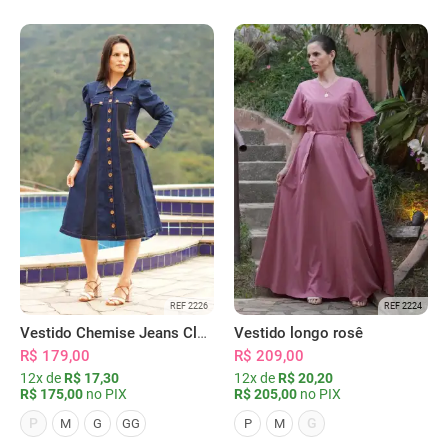
REF 2226
REF 2224
Vestido Chemise Jeans Clássica Serena
Vestido longo rosê
R$ 179,00
R$ 209,00
12x de
R$ 17,30
12x de
R$ 20,20
R$ 175,00
no PIX
R$ 205,00
no PIX
P
G
M
G
GG
P
M