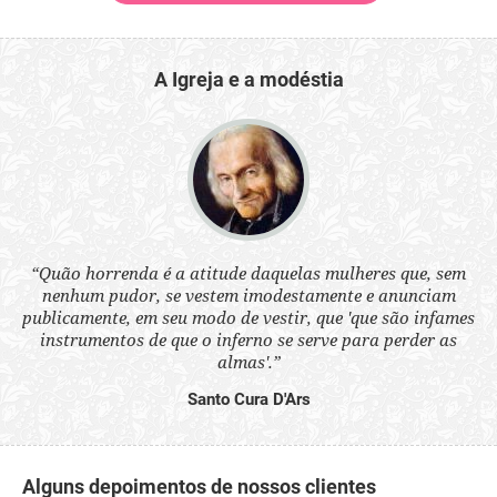
A Igreja e a modéstia
 a
“Quão horrenda é a atitude daquelas mulheres que, sem
“N
s
nenhum pudor, se vestem imodestamente e anunciam
q
ne.
publicamente, em seu modo de vestir, que 'que são infames
ou
instrumentos de que o inferno se serve para perder as
aq
almas'.”
Santo Cura D'Ars
Alguns depoimentos de nossos clientes