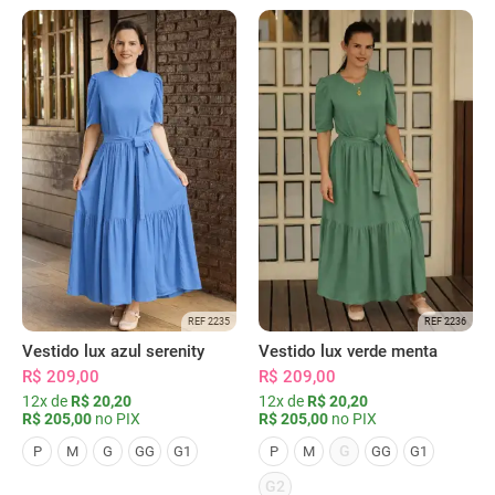
REF 2235
REF 2236
Vestido lux azul serenity
Vestido lux verde menta
R$ 209,00
R$ 209,00
12x de
R$ 20,20
12x de
R$ 20,20
R$ 205,00
no PIX
R$ 205,00
no PIX
G
P
M
G
GG
G1
P
M
GG
G1
G2