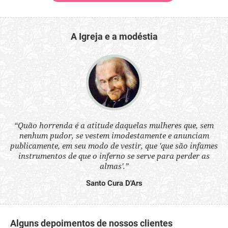
A Igreja e a modéstia
 a
“Quão horrenda é a atitude daquelas mulheres que, sem
“N
s
nenhum pudor, se vestem imodestamente e anunciam
q
ne.
publicamente, em seu modo de vestir, que 'que são infames
ou
instrumentos de que o inferno se serve para perder as
aq
almas'.”
Santo Cura D'Ars
Alguns depoimentos de nossos clientes