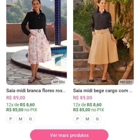
REF 2220
REF 2221
Saia midi branca flores rosas com bolsos
Saia midi bege cargo com bolsos
R$ 89,00
R$ 89,00
12x de
R$ 8,60
12x de
R$ 8,60
R$ 85,00
no PIX
R$ 85,00
no PIX
P
M
G
P
M
G
Ver mais produtos