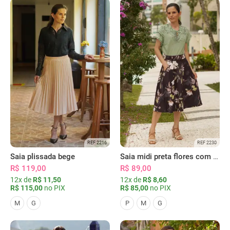
REF 2216
REF 2230
Saia plissada bege
Saia midi preta flores com bolsos
R$ 119,00
R$ 89,00
12x de
R$ 11,50
12x de
R$ 8,60
R$ 115,00
no PIX
R$ 85,00
no PIX
M
G
P
M
G