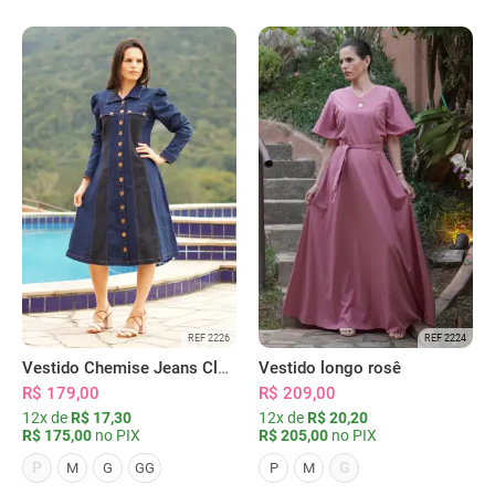
REF 2226
REF 2224
Vestido Chemise Jeans Clássica Serena
Vestido longo rosê
R$ 179,00
R$ 209,00
12x de
R$ 17,30
12x de
R$ 20,20
R$ 175,00
no PIX
R$ 205,00
no PIX
P
G
M
G
GG
P
M