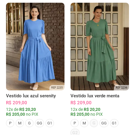
REF 2235
REF 2236
Vestido lux azul serenity
Vestido lux verde menta
R$ 209,00
R$ 209,00
12x de
R$ 20,20
12x de
R$ 20,20
R$ 205,00
no PIX
R$ 205,00
no PIX
G
P
M
G
GG
G1
P
M
GG
G1
G2