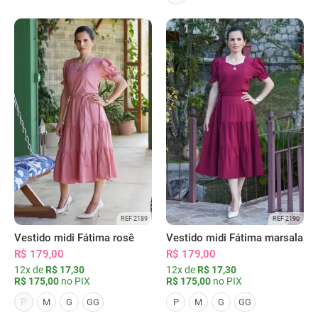
REF 2189
REF 2190
Vestido midi Fátima rosê
Vestido midi Fátima marsala
R$ 179,00
R$ 179,00
12x de
R$ 17,30
12x de
R$ 17,30
R$ 175,00
no PIX
R$ 175,00
no PIX
P
M
G
GG
P
M
G
GG