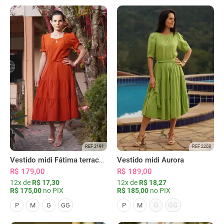
REF 2191
REF 2208
Vestido midi Fátima terracota
Vestido midi Aurora
R$ 179,00
R$ 189,00
12x de
R$ 17,30
12x de
R$ 18,27
R$ 175,00
no PIX
R$ 185,00
no PIX
G
GG
P
M
G
GG
P
M