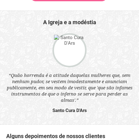
A Igreja e a modéstia
 a
“Quão horrenda é a atitude daquelas mulheres que, sem
“N
s
nenhum pudor, se vestem imodestamente e anunciam
q
ne.
publicamente, em seu modo de vestir, que 'que são infames
ou
instrumentos de que o inferno se serve para perder as
aq
almas'.”
Santo Cura D'Ars
Alguns depoimentos de nossos clientes