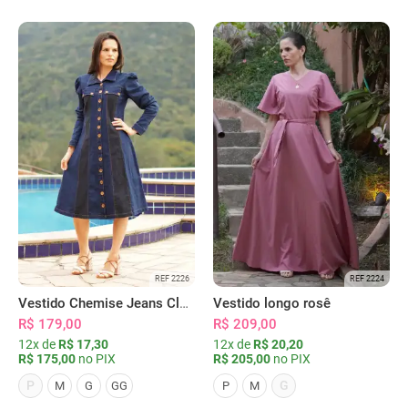
REF 2226
REF 2224
Vestido Chemise Jeans Clássica Serena
Vestido longo rosê
R$ 179,00
R$ 209,00
12x de
R$ 17,30
12x de
R$ 20,20
R$ 175,00
no PIX
R$ 205,00
no PIX
P
G
M
G
GG
P
M