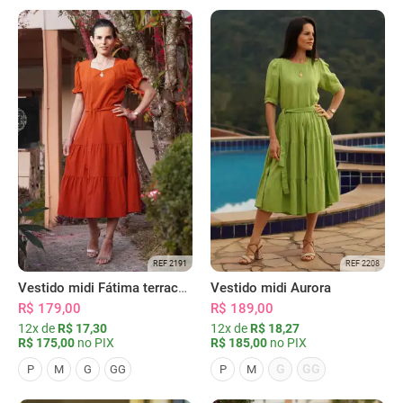
REF 2191
REF 2208
Vestido midi Fátima terracota
Vestido midi Aurora
R$ 179,00
R$ 189,00
12x de
R$ 17,30
12x de
R$ 18,27
R$ 175,00
no PIX
R$ 185,00
no PIX
G
GG
P
M
G
GG
P
M