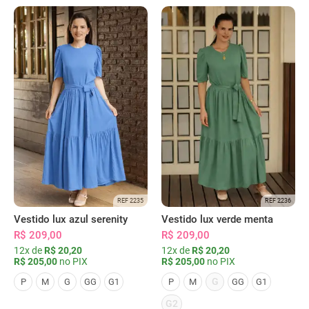
REF 2235
REF 2236
Vestido lux azul serenity
Vestido lux verde menta
R$ 209,00
R$ 209,00
12x de
R$ 20,20
12x de
R$ 20,20
R$ 205,00
no PIX
R$ 205,00
no PIX
G
P
M
G
GG
G1
P
M
GG
G1
G2