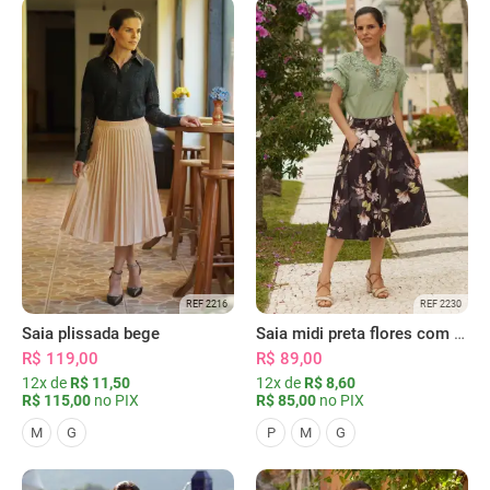
REF 2216
REF 2230
Saia plissada bege
Saia midi preta flores com bolsos
R$ 119,00
R$ 89,00
12x de
R$ 11,50
12x de
R$ 8,60
R$ 115,00
no PIX
R$ 85,00
no PIX
M
G
P
M
G