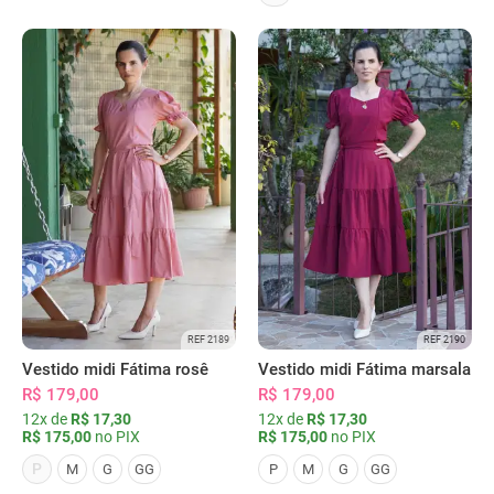
REF 2189
REF 2190
Vestido midi Fátima rosê
Vestido midi Fátima marsala
R$ 179,00
R$ 179,00
12x de
R$ 17,30
12x de
R$ 17,30
R$ 175,00
no PIX
R$ 175,00
no PIX
P
M
G
GG
P
M
G
GG