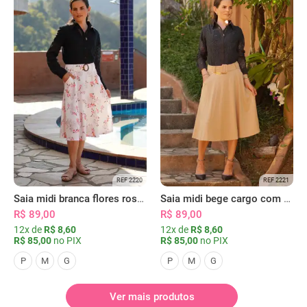
REF 2220
REF 2221
Saia midi branca flores rosas com bolsos
Saia midi bege cargo com bolsos
R$ 89,00
R$ 89,00
12x de
R$ 8,60
12x de
R$ 8,60
R$ 85,00
no PIX
R$ 85,00
no PIX
P
M
G
P
M
G
Ver mais produtos