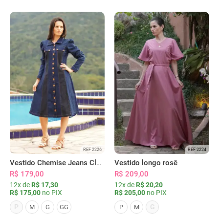
REF 2226
REF 2224
Vestido Chemise Jeans Clássica Serena
Vestido longo rosê
R$ 179,00
R$ 209,00
12x de
R$ 17,30
12x de
R$ 20,20
R$ 175,00
no PIX
R$ 205,00
no PIX
P
G
M
G
GG
P
M