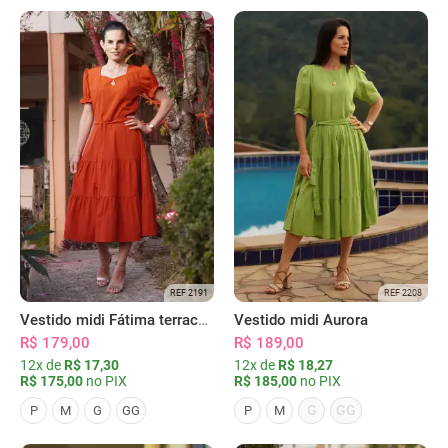
REF 2191
REF 2208
Vestido midi Fátima terracota
Vestido midi Aurora
R$ 179,00
R$ 189,00
12x de
R$ 17,30
12x de
R$ 18,27
R$ 175,00
no PIX
R$ 185,00
no PIX
G
GG
P
M
G
GG
P
M