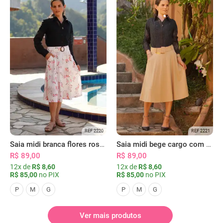
REF 2220
REF 2221
Saia midi branca flores rosas com bolsos
Saia midi bege cargo com bolsos
R$ 89,00
R$ 89,00
12x de
R$ 8,60
12x de
R$ 8,60
R$ 85,00
no PIX
R$ 85,00
no PIX
P
M
G
P
M
G
Ver mais produtos