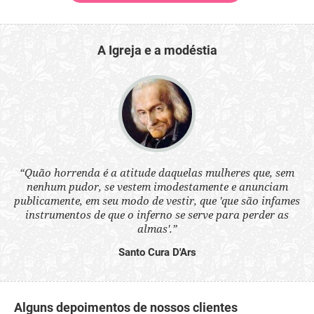
A Igreja e a modéstia
 a
“Quão horrenda é a atitude daquelas mulheres que, sem
“N
s
nenhum pudor, se vestem imodestamente e anunciam
q
ne.
publicamente, em seu modo de vestir, que 'que são infames
ou
instrumentos de que o inferno se serve para perder as
aq
almas'.”
Santo Cura D'Ars
Alguns depoimentos de nossos clientes