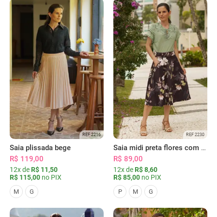
REF 2216
REF 2230
Saia plissada bege
Saia midi preta flores com bolsos
R$ 119,00
R$ 89,00
12x de
R$ 11,50
12x de
R$ 8,60
R$ 115,00
no PIX
R$ 85,00
no PIX
M
G
P
M
G