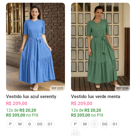
REF 2235
REF 2236
Vestido lux azul serenity
Vestido lux verde menta
R$ 209,00
R$ 209,00
12x de
R$ 20,20
12x de
R$ 20,20
R$ 205,00
no PIX
R$ 205,00
no PIX
G
P
M
G
GG
G1
P
M
GG
G1
G2