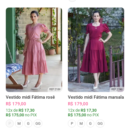
REF 2189
REF 2190
Vestido midi Fátima rosê
Vestido midi Fátima marsala
R$ 179,00
R$ 179,00
12x de
R$ 17,30
12x de
R$ 17,30
R$ 175,00
no PIX
R$ 175,00
no PIX
P
M
G
GG
P
M
G
GG