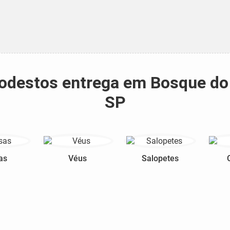
 modestos entrega em Bosque d
SP
as
Véus
Salopetes