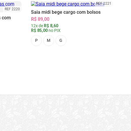
REF 2221
REF 2220
Saia midi bege cargo com bolsos
s com
R$ 89,00
12x de
R$ 8,60
R$ 85,00
no PIX
P
M
G