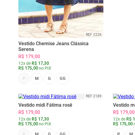
REF 2226
Vestido Chemise Jeans Clássica
Serena
R$ 179,00
12x de
R$ 17,30
R$ 175,00
no PIX
P
M
G
GG
REF 2189
Vestido midi Fátima rosê
Vestido m
R$ 179,00
R$ 179,00
12x de
R$ 17,30
12x de
R$ 1
R$ 175,00
no PIX
R$ 175,00
n
P
M
G
GG
P
M