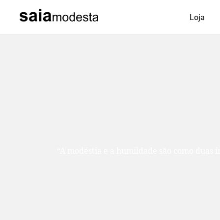
Loja
“A modéstia e a humildade são como duas ir