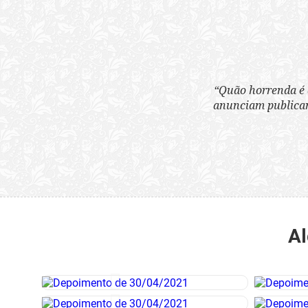
“Quão horrenda é 
anunciam publicame
Al