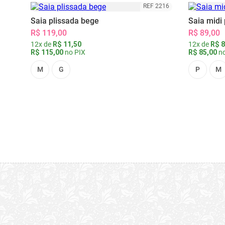
REF 2216
Saia plissada bege
Saia midi 
R$ 119,00
R$ 89,00
12x de
R$ 11,50
12x de
R$ 8
R$ 115,00
no PIX
R$ 85,00
no
M
G
P
M