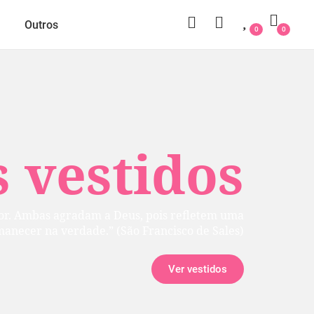
Outros
0
0
 vestidos
rior. Ambas agradam a Deus, pois refletem uma
manecer na verdade.” (São Francisco de Sales)
Ver vestidos