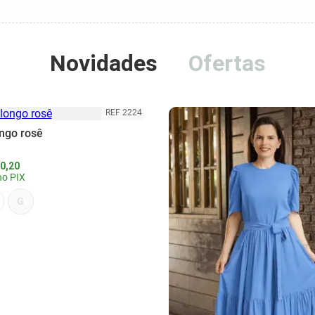
Novidades
Ofertas
REF 2224
ongo rosê
0,20
o PIX
G