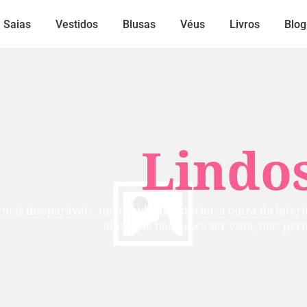
Saias
Vestidos
Blusas
Véus
Livros
Blog
Lindos
mãs inseparáveis: uma cuida do exterior, a outra do inte
alma que não busca ser vista, mas per