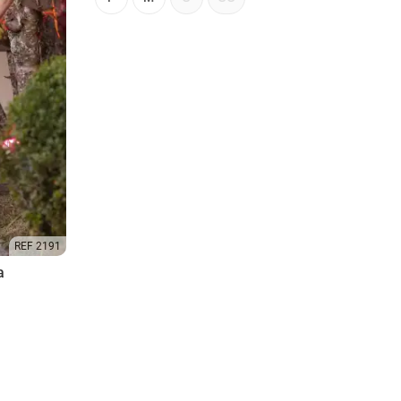
REF 2191
a