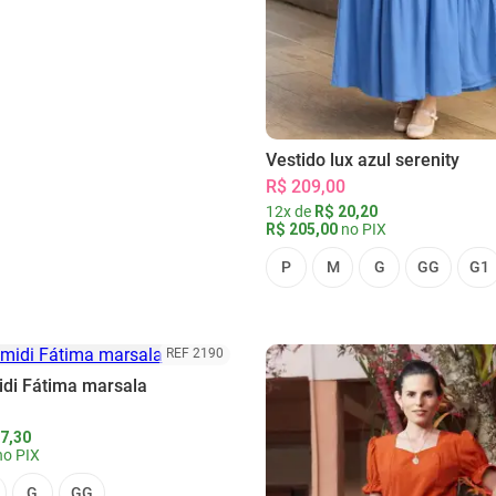
Vestido lux azul serenity
R$ 209,00
12x de
R$ 20,20
R$ 205,00
no PIX
P
M
G
GG
G1
REF 2190
idi Fátima marsala
7,30
o PIX
G
GG