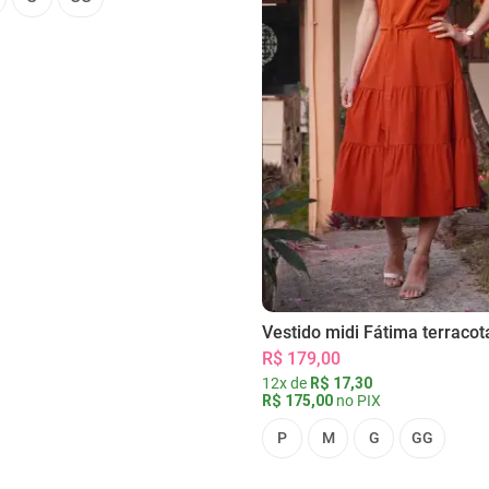
Vestido midi Fátima terracot
R$ 179,00
12x de
R$ 17,30
R$ 175,00
no PIX
P
M
G
GG