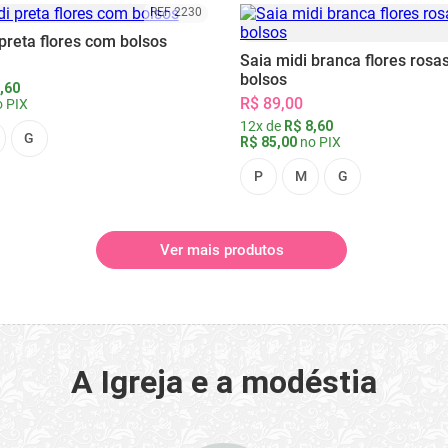
REF 2230
preta flores com bolsos
Saia midi branca flores rosa
bolsos
,60
R$ 89,00
 PIX
12x de
R$ 8,60
G
R$ 85,00
no PIX
P
M
G
Ver mais produtos
A Igreja e a modéstia