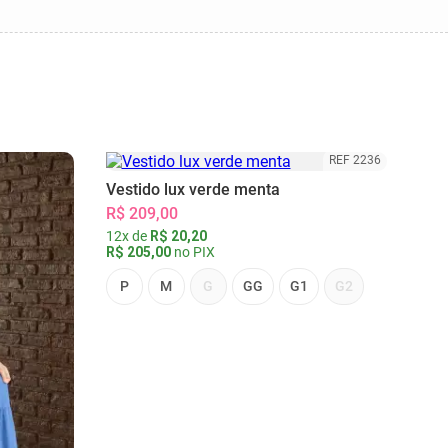
REF 2236
Vestido lux verde menta
R$ 209,00
12x de
R$ 20,20
R$ 205,00
no PIX
P
M
G
GG
G1
G2