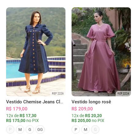
REF 2226
REF 2224
Vestido Chemise Jeans Clássica Serena
Vestido longo rosê
R$ 179,00
R$ 209,00
12x de
R$ 17,30
12x de
R$ 20,20
R$ 175,00
no PIX
R$ 205,00
no PIX
P
G
M
G
GG
P
M