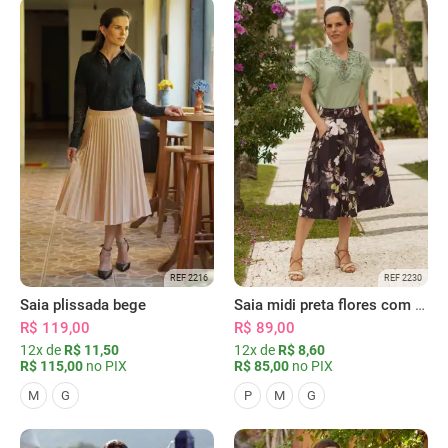
REF 2216
REF 2230
Saia plissada bege
Saia midi preta flores com bolsos
R$ 119,00
R$ 89,00
12x de
R$ 11,50
12x de
R$ 8,60
R$ 115,00
no PIX
R$ 85,00
no PIX
M
G
P
M
G