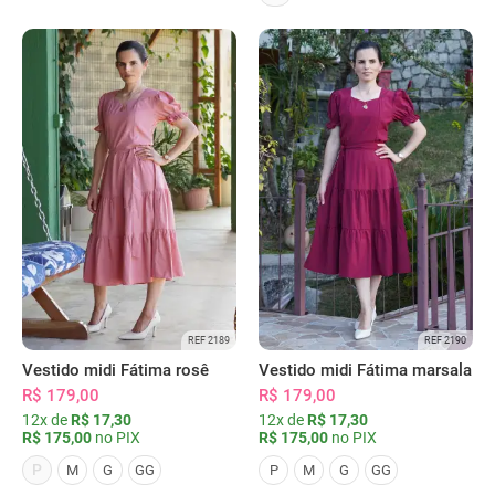
REF 2189
REF 2190
Vestido midi Fátima rosê
Vestido midi Fátima marsala
R$ 179,00
R$ 179,00
12x de
R$ 17,30
12x de
R$ 17,30
R$ 175,00
no PIX
R$ 175,00
no PIX
P
M
G
GG
P
M
G
GG