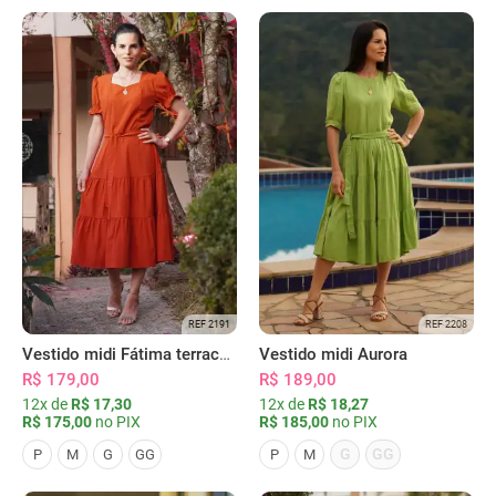
REF 2191
REF 2208
Vestido midi Fátima terracota
Vestido midi Aurora
R$ 179,00
R$ 189,00
12x de
R$ 17,30
12x de
R$ 18,27
R$ 175,00
no PIX
R$ 185,00
no PIX
G
GG
P
M
G
GG
P
M