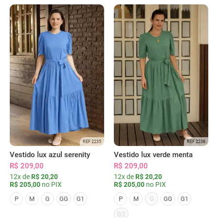
REF 2235
REF 2236
Vestido lux azul serenity
Vestido lux verde menta
R$ 209,00
R$ 209,00
12x de
R$ 20,20
12x de
R$ 20,20
R$ 205,00
no PIX
R$ 205,00
no PIX
G
P
M
G
GG
G1
P
M
GG
G1
G2