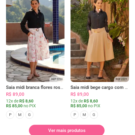
REF 2220
REF 2221
Saia midi branca flores rosas com bolsos
Saia midi bege cargo com bolsos
R$ 89,00
R$ 89,00
12x de
R$ 8,60
12x de
R$ 8,60
R$ 85,00
no PIX
R$ 85,00
no PIX
P
M
G
P
M
G
Ver mais produtos