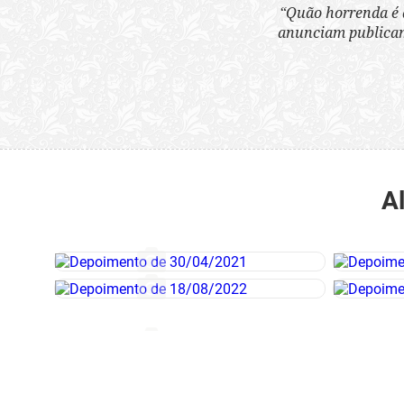
“Quão horrenda é 
anunciam publicame
A