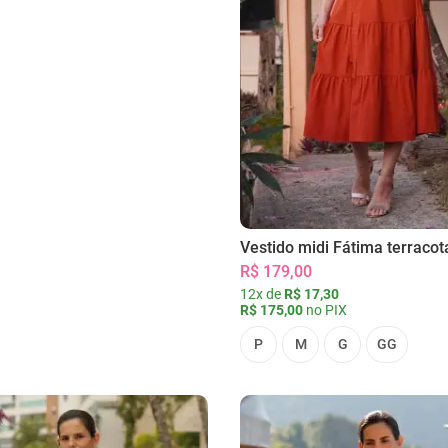
Vestido midi Fátima terracot
R$ 179,00
12x de
R$ 17,30
R$ 175,00
no PIX
P
M
G
GG