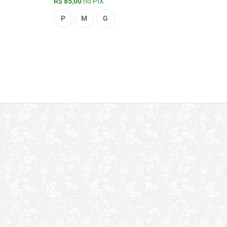
R$ 85,00
no PIX
P
M
G