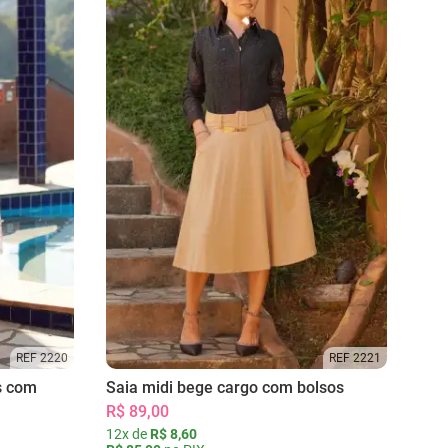
REF 2220
REF 2221
s com
Saia midi bege cargo com bolsos
R$ 89,00
12x de
R$ 8,60