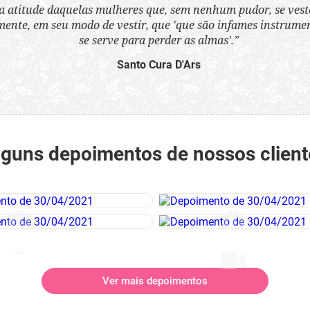
a atitude daquelas mulheres que, sem nenhum pudor, se ves
nte, em seu modo de vestir, que 'que são infames instrumen
se serve para perder as almas'.”
Santo Cura D'Ars
lguns depoimentos de nossos client
Ver mais depoimentos