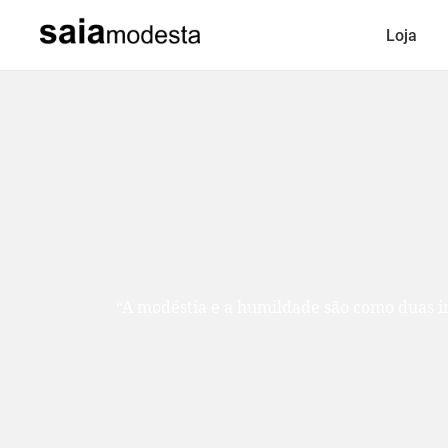
Loja
“A modéstia e a humildade são como duas ir