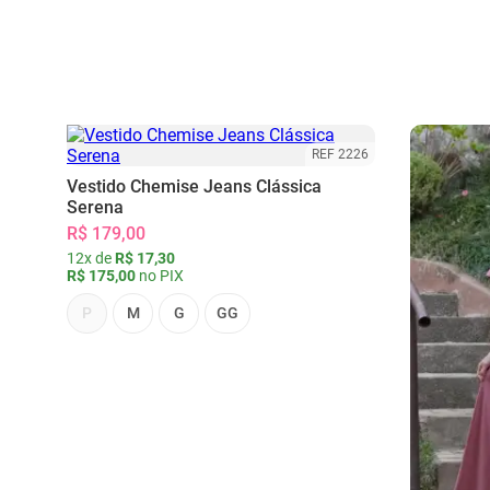
REF 2226
Vestido Chemise Jeans Clássica
Serena
R$ 179,00
12x de
R$ 17,30
R$ 175,00
no PIX
P
M
G
GG