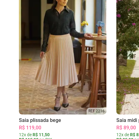
REF 2216
Saia plissada bege
Saia midi 
R$ 119,00
R$ 89,00
12x de
R$ 11,50
12x de
R$ 8