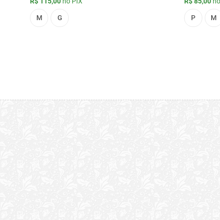
R$ 115,00
no PIX
R$ 85,00
no
M
G
P
M