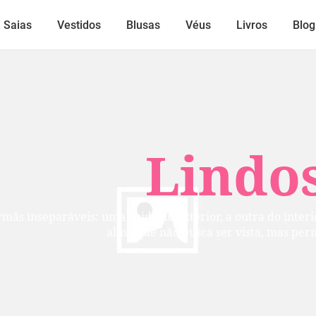
Saias
Vestidos
Blusas
Véus
Livros
Blog
Lindos
mãs inseparáveis: uma cuida do exterior, a outra do inte
alma que não busca ser vista, mas per