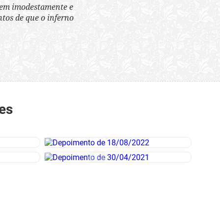
tem imodestamente e
tos de que o inferno
es