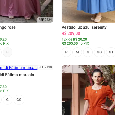
REF 2224
ongo rosê
Vestido lux azul serenity
R$ 209,00
0,20
12x de
R$ 20,20
o PIX
R$ 205,00
no PIX
G
P
M
G
GG
G1
REF 2190
idi Fátima marsala
7,30
o PIX
G
GG