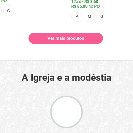
 PIX
12x de
R$ 8,60
R$ 85,00
no PIX
G
P
M
G
Ver mais produtos
A Igreja e a modéstia