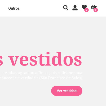
Outros
0
0
 vestidos
rior. Ambas agradam a Deus, pois refletem uma
manecer na verdade.” (São Francisco de Sales)
Ver vestidos