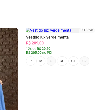
REF 2236
Vestido lux verde menta
R$ 209,00
12x de
R$ 20,20
R$ 205,00
no PIX
P
M
G
GG
G1
G2