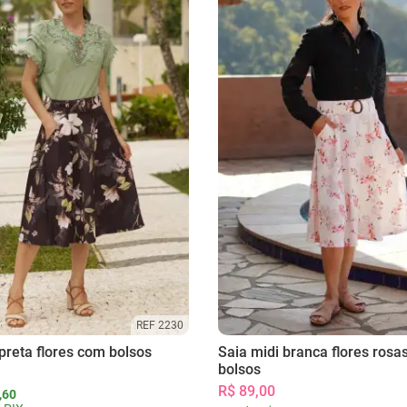
REF 2230
preta flores com bolsos
Saia midi branca flores rosa
bolsos
R$ 89,00
,60