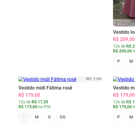
Vestido l
R$ 209,00
12x de
R$ 2
R$ 205,00
n
P
M
REF 2189
Vestido midi Fátima rosê
Vestido m
R$ 179,00
R$ 179,00
12x de
R$ 17,30
12x de
R$ 1
R$ 175,00
no PIX
R$ 175,00
n
P
M
G
GG
P
M