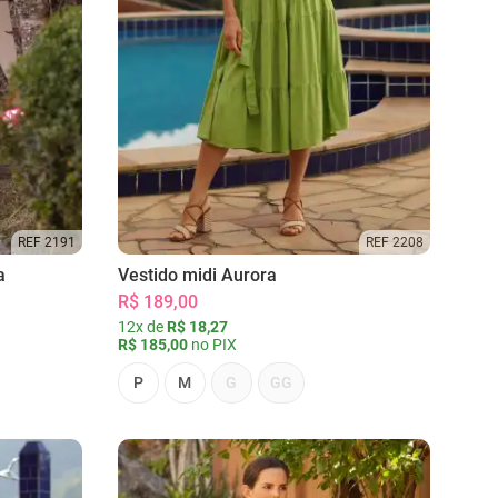
REF 2191
REF 2208
a
Vestido midi Aurora
R$ 189,00
12x de
R$ 18,27
R$ 185,00
no PIX
P
M
G
GG