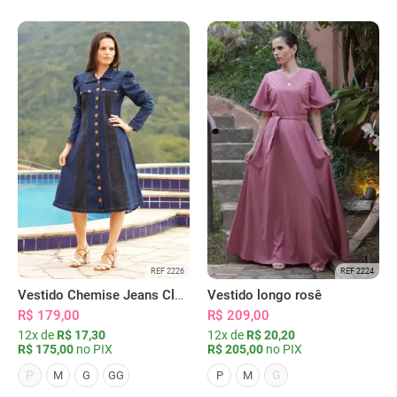
REF 2226
REF 2224
Vestido Chemise Jeans Clássica Serena
Vestido longo rosê
R$ 179,00
R$ 209,00
12x de
R$ 17,30
12x de
R$ 20,20
R$ 175,00
no PIX
R$ 205,00
no PIX
P
G
M
G
GG
P
M