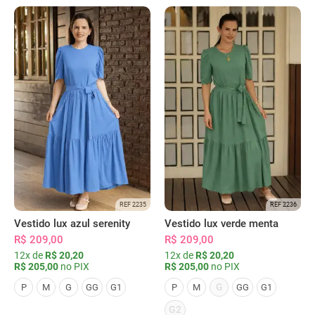
REF 2235
REF 2236
Vestido lux azul serenity
Vestido lux verde menta
R$ 209,00
R$ 209,00
12x de
R$ 20,20
12x de
R$ 20,20
R$ 205,00
no PIX
R$ 205,00
no PIX
G
P
M
G
GG
G1
P
M
GG
G1
G2