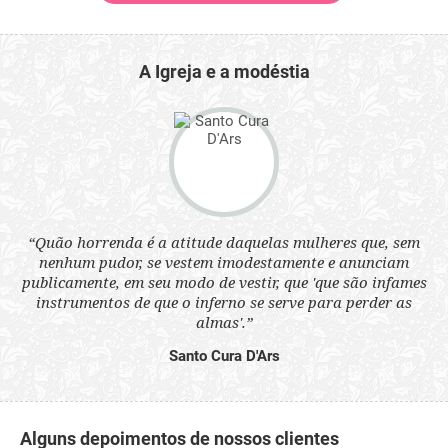
A Igreja e a modéstia
 a
“Quão horrenda é a atitude daquelas mulheres que, sem
“N
s
nenhum pudor, se vestem imodestamente e anunciam
q
ne.
publicamente, em seu modo de vestir, que 'que são infames
ou
instrumentos de que o inferno se serve para perder as
aq
almas'.”
Santo Cura D'Ars
Alguns depoimentos de nossos clientes