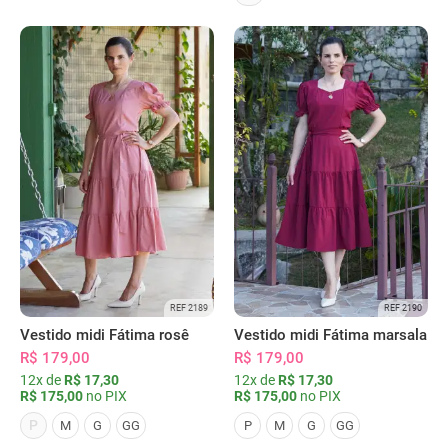
REF 2189
REF 2190
Vestido midi Fátima rosê
Vestido midi Fátima marsala
R$ 179,00
R$ 179,00
12x de
R$ 17,30
12x de
R$ 17,30
R$ 175,00
no PIX
R$ 175,00
no PIX
P
M
G
GG
P
M
G
GG