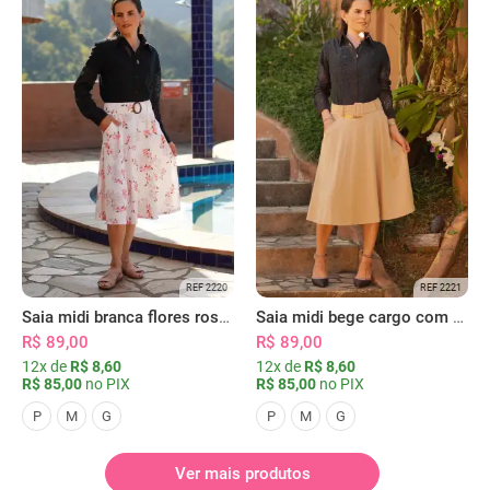
REF 2220
REF 2221
Saia midi branca flores rosas com bolsos
Saia midi bege cargo com bolsos
R$ 89,00
R$ 89,00
12x de
R$ 8,60
12x de
R$ 8,60
R$ 85,00
no PIX
R$ 85,00
no PIX
P
M
G
P
M
G
Ver mais produtos