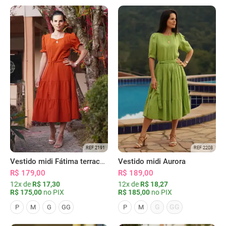
REF 2191
REF 2208
Vestido midi Fátima terracota
Vestido midi Aurora
R$ 179,00
R$ 189,00
12x de
R$ 17,30
12x de
R$ 18,27
R$ 175,00
no PIX
R$ 185,00
no PIX
G
GG
P
M
G
GG
P
M