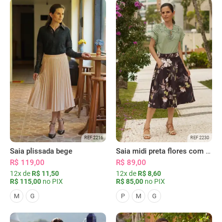
REF 2216
REF 2230
Saia plissada bege
Saia midi preta flores com bolsos
R$ 119,00
R$ 89,00
12x de
R$ 11,50
12x de
R$ 8,60
R$ 115,00
no PIX
R$ 85,00
no PIX
M
G
P
M
G