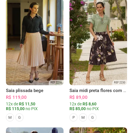
REF 2216
REF 2230
Saia plissada bege
Saia midi preta flores com bolsos
R$ 119,00
R$ 89,00
12x de
R$ 11,50
12x de
R$ 8,60
R$ 115,00
no PIX
R$ 85,00
no PIX
M
G
P
M
G