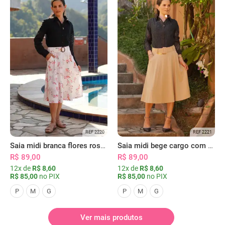
REF 2220
REF 2221
Saia midi branca flores rosas com bolsos
Saia midi bege cargo com bolsos
R$ 89,00
R$ 89,00
12x de
R$ 8,60
12x de
R$ 8,60
R$ 85,00
no PIX
R$ 85,00
no PIX
P
M
G
P
M
G
Ver mais produtos