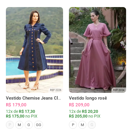
REF 2226
REF 2224
Vestido Chemise Jeans Clássica Serena
Vestido longo rosê
R$ 179,00
R$ 209,00
12x de
R$ 17,30
12x de
R$ 20,20
R$ 175,00
no PIX
R$ 205,00
no PIX
P
G
M
G
GG
P
M