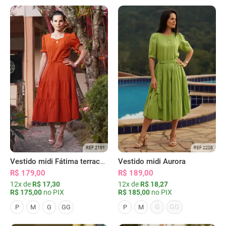
REF 2191
REF 2208
Vestido midi Fátima terracota
Vestido midi Aurora
R$ 179,00
R$ 189,00
12x de
R$ 17,30
12x de
R$ 18,27
R$ 175,00
no PIX
R$ 185,00
no PIX
G
GG
P
M
G
GG
P
M