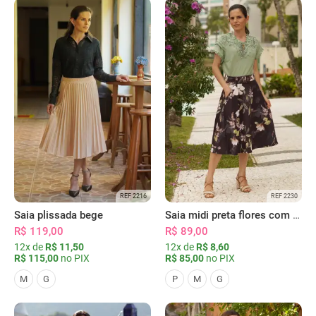
REF 2216
REF 2230
Saia plissada bege
Saia midi preta flores com bolsos
R$ 119,00
R$ 89,00
12x de
R$ 11,50
12x de
R$ 8,60
R$ 115,00
no PIX
R$ 85,00
no PIX
M
G
P
M
G