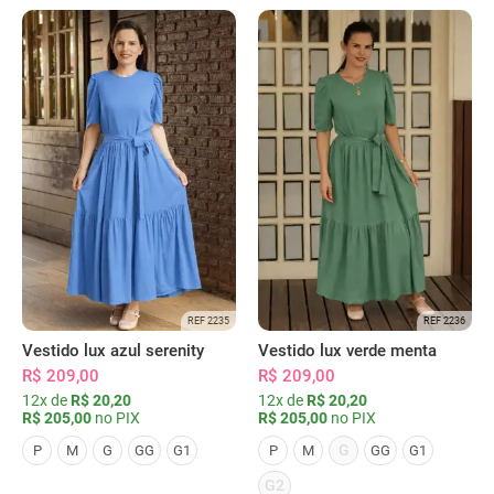
REF 2235
REF 2236
Vestido lux azul serenity
Vestido lux verde menta
R$ 209,00
R$ 209,00
12x de
R$ 20,20
12x de
R$ 20,20
R$ 205,00
no PIX
R$ 205,00
no PIX
G
P
M
G
GG
G1
P
M
GG
G1
G2