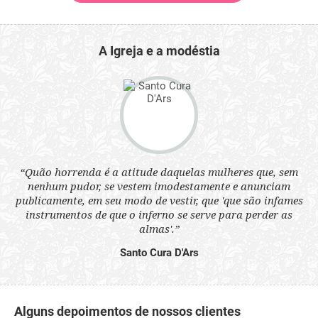
A Igreja e a modéstia
 a
“Quão horrenda é a atitude daquelas mulheres que, sem
“N
s
nenhum pudor, se vestem imodestamente e anunciam
q
ne.
publicamente, em seu modo de vestir, que 'que são infames
ou
instrumentos de que o inferno se serve para perder as
aq
almas'.”
Santo Cura D'Ars
Alguns depoimentos de nossos clientes