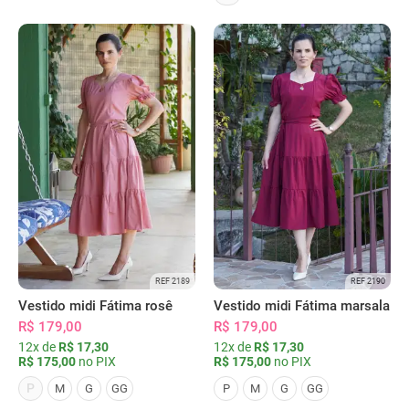
REF 2189
REF 2190
Vestido midi Fátima rosê
Vestido midi Fátima marsala
R$ 179,00
R$ 179,00
12x de
R$ 17,30
12x de
R$ 17,30
R$ 175,00
no PIX
R$ 175,00
no PIX
P
M
G
GG
P
M
G
GG