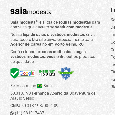
L
So
®
Saia modesta
é a loja de
roupas modestas
para
donzelas que querem se
vestir com modéstia
.
D
Nossa
loja de saias e vestidos modestos
envia
Lo
para todo o
Brasil
e envia especialmente para
C
Agenor de Carvalho
em
Porto Velho, RO
.
Ce
Confeccionamos
saias midi
,
saias longas
,
vestidos modestos
,
véus
entre outros produtos
Po
de qualidade.
Tr
Ti
Fa
Feito com
no
Brasil.
Bl
50.313.193 Fernanda Aparecida Boaventura de
Araujo Sesso
CNPJ
50.313.193/0001-09
(11) 981017437