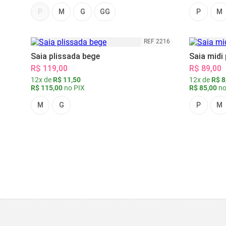
P
M
G
GG
P
M
REF 2216
Saia plissada bege
Saia midi
R$ 119,00
R$ 89,00
12x de
R$ 11,50
12x de
R$ 8
R$ 115,00
no PIX
R$ 85,00
no
M
G
P
M