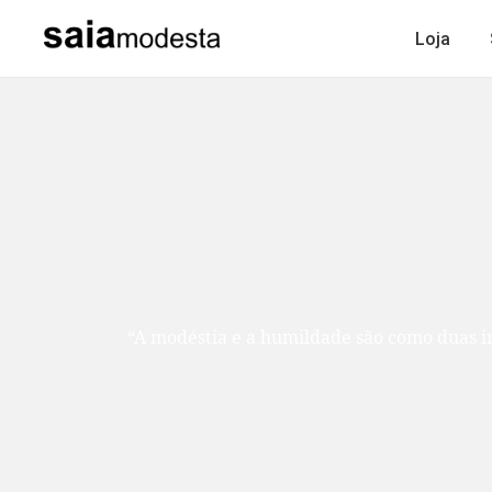
Loja
“A modéstia e a humildade são como duas ir