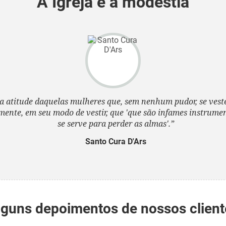
A Igreja e a modéstia
a atitude daquelas mulheres que, sem nenhum pudor, se ves
nte, em seu modo de vestir, que 'que são infames instrumen
se serve para perder as almas'.”
Santo Cura D'Ars
lguns depoimentos de nossos client