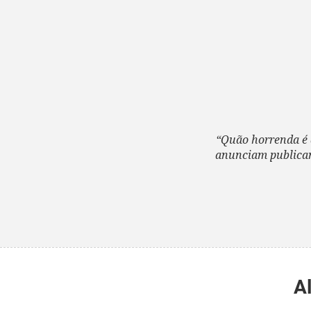
“Quão horrenda é 
anunciam publicame
A