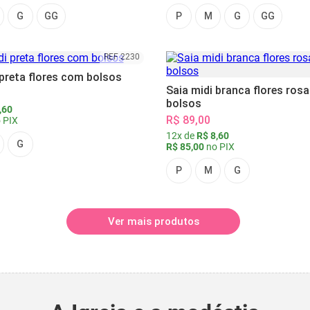
G
GG
P
M
G
GG
REF 2230
 preta flores com bolsos
Saia midi branca flores ros
bolsos
,60
R$ 89,00
 PIX
12x de
R$ 8,60
G
R$ 85,00
no PIX
P
M
G
Ver mais produtos