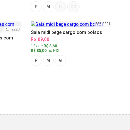
P
M
G
GG
REF 2221
REF 2220
Saia midi bege cargo com bolsos
as com
R$ 89,00
12x de
R$ 8,60
R$ 85,00
no PIX
P
M
G