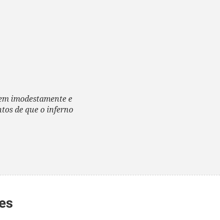
tem imodestamente e
tos de que o inferno
es