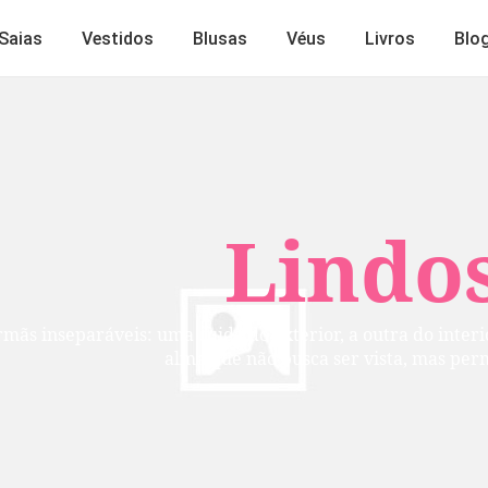
Saias
Vestidos
Blusas
Véus
Livros
Blo
Lindos
mãs inseparáveis: uma cuida do exterior, a outra do inte
alma que não busca ser vista, mas per