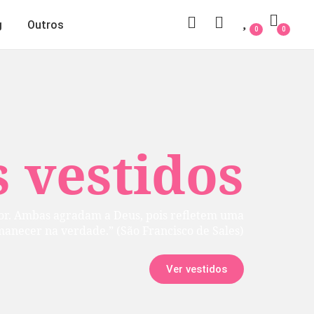
g
Outros
0
0
 vestidos
rior. Ambas agradam a Deus, pois refletem uma
manecer na verdade.” (São Francisco de Sales)
Ver vestidos