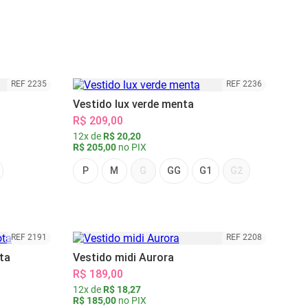
REF 2235
REF 2236
Vestido lux verde menta
R$ 209,00
12x de
R$ 20,20
R$ 205,00
no PIX
P
M
G
GG
G1
G2
REF 2191
REF 2208
ta
Vestido midi Aurora
R$ 189,00
12x de
R$ 18,27
R$ 185,00
no PIX