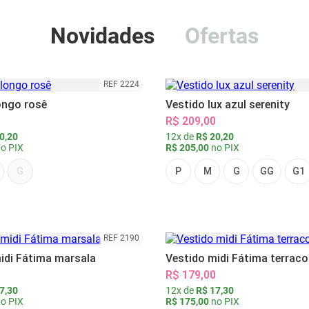
Novidades
Ofertas
REF 2224
ongo rosê
Vestido lux azul serenity
R$ 209,00
0,20
12x de
R$ 20,20
o PIX
R$ 205,00
no PIX
G
P
M
G
GG
G1
REF 2190
idi Fátima marsala
Vestido midi Fátima terraco
R$ 179,00
7,30
12x de
R$ 17,30
o PIX
R$ 175,00
no PIX