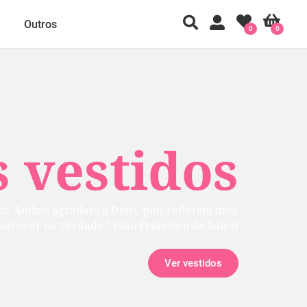
Outros
0
0
 vestidos
rior. Ambas agradam a Deus, pois refletem uma
manecer na verdade.” (São Francisco de Sales)
Ver vestidos