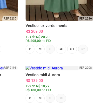
REF 2235
REF 2236
Vestido lux verde menta
R$ 209,00
12x de
R$ 20,20
R$ 205,00
no PIX
P
M
G
GG
G1
G2
REF 2191
REF 2208
a
Vestido midi Aurora
R$ 189,00
12x de
R$ 18,27
R$ 185,00
no PIX
P
M
G
GG