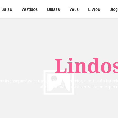
Saias
Vestidos
Blusas
Véus
Livros
Blog
Lindos
mãs inseparáveis: uma cuida do exterior, a outra do inte
alma que não busca ser vista, mas per