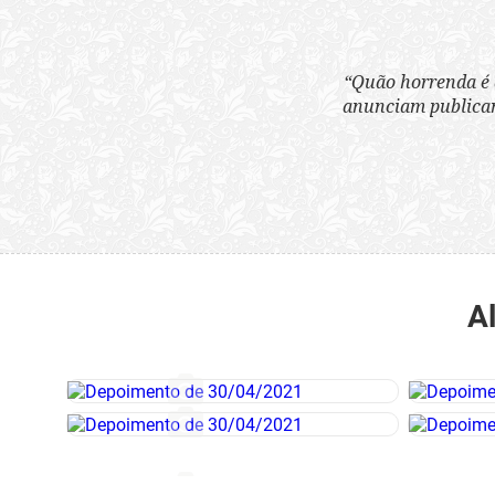
“Quão horrenda é 
anunciam publicame
A