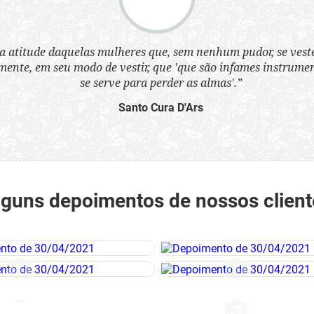
a atitude daquelas mulheres que, sem nenhum pudor, se ves
nte, em seu modo de vestir, que 'que são infames instrumen
se serve para perder as almas'.”
Santo Cura D'Ars
lguns depoimentos de nossos client