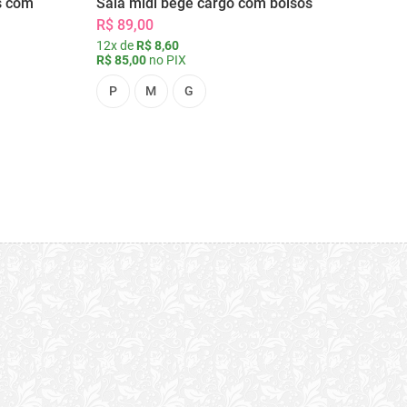
s com
Saia midi bege cargo com bolsos
R$ 89,00
12x de
R$ 8,60
R$ 85,00
no PIX
P
M
G