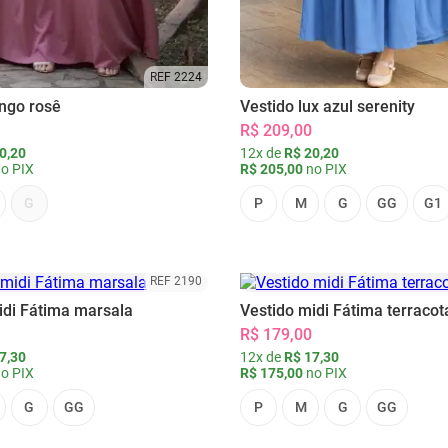
REF 2224
ongo rosê
Vestido lux azul serenity
R$ 209,00
0,20
12x de
R$ 20,20
o PIX
R$ 205,00
no PIX
G
P
M
G
GG
G1
REF 2190
idi Fátima marsala
Vestido midi Fátima terracot
R$ 179,00
7,30
12x de
R$ 17,30
o PIX
R$ 175,00
no PIX
G
GG
P
M
G
GG