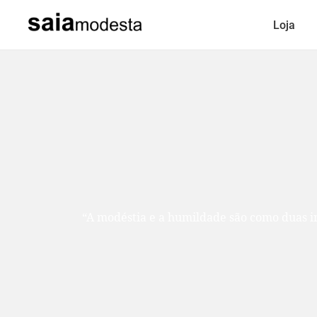
Loja
“A modéstia e a humildade são como duas ir