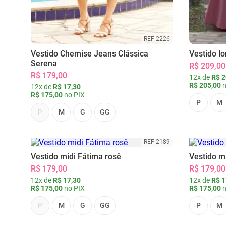
REF 2226
Vestido Chemise Jeans Clássica
Vestido l
Serena
R$ 209,00
R$ 179,00
12x de
R$ 2
R$ 205,00
n
12x de
R$ 17,30
R$ 175,00
no PIX
P
M
P
M
G
GG
REF 2189
Vestido midi Fátima rosê
Vestido m
R$ 179,00
R$ 179,00
12x de
R$ 17,30
12x de
R$ 1
R$ 175,00
no PIX
R$ 175,00
n
P
M
G
GG
P
M