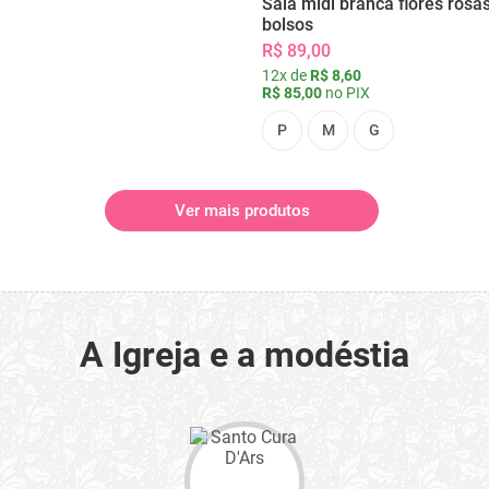
Saia midi branca flores rosa
bolsos
R$ 89,00
12x de
R$ 8,60
R$ 85,00
no PIX
P
M
G
Ver mais produtos
A Igreja e a modéstia