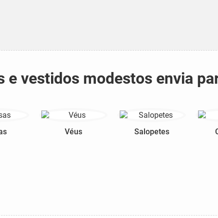
s e vestidos modestos envia pa
as
Véus
Salopetes