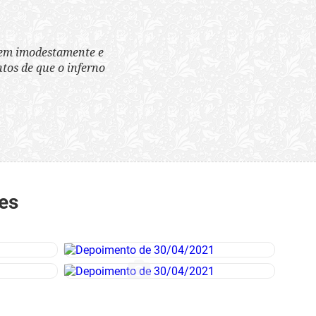
tem imodestamente e
tos de que o inferno
es