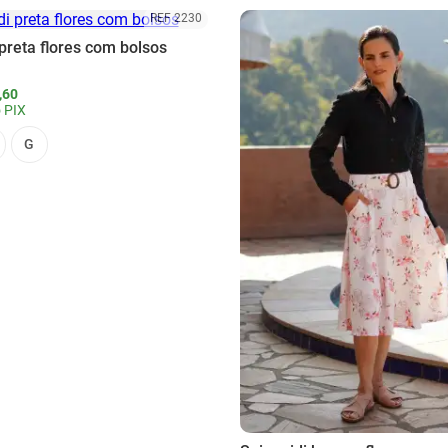
REF 2230
preta flores com bolsos
,60
 PIX
G